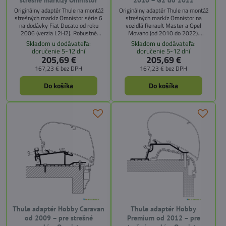
strešné markízy Omnistor
2010 – G2 do 2022
Originálny adaptér Thule na montáž
Originálny adaptér Thule na montáž
strešných markíz Omnistor série 6
strešných markíz Omnistor na
na dodávky Fiat Ducato od roku
vozidlá Renault Master a Opel
2006 (verzia L2H2). Robustné
Movano (od 2010 do 2022).
prevedenie, jednoduchá inštalácia.
Robustné prevedenie, jednoduchá
Skladom u dodávateľa:
Skladom u dodávateľa:
inštalácia.
doručenie 5-12 dní
doručenie 5-12 dní
205,69 €
205,69 €
167,23 €
bez DPH
167,23 €
bez DPH
Do košíka
Do košíka
Thule adaptér Hobby Caravan
Thule adaptér Hobby
od 2009 – pre strešné
Premium od 2012 – pre