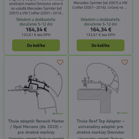
Mercedes Sprinter (od 2007) a VW
strešných markíz Omnistor série 6
Crafter (2007–2016). Určený na OE
na vozidlá Mercedes Sprinter (od
strešné lišty.
2007) a VW Crafter (2007–2016).
Robustné prevedenie, jednoduchá
Skladom u dodávateľa:
Skladom u dodávateľa:
inštalácia.
doručenie 5-12 dní
doručenie 5-12 dní
164,34 €
164,34 €
133,61 €
bez DPH
133,61 €
bez DPH
Do košíka
Do košíka
Thule adaptér Renault Master
Thule Roof Top Adapter –
/ Opel Movano (do 2010) –
univerzálny adaptér pre
pre strešné markízy
strešné markízy Omnistor
Originálny adaptér Thule na montáž
Univerzálny adaptér Thule na