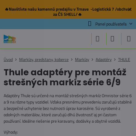
🔥Navštívte našu
kamennú predajňu
v Trnave -Logistická 7 /obchvat
✕
za ČS SHELL/🔥
Panel používateľa
Úvod
Markízy, predstany, koberce
Markízy
Adaptéry
THULE
Thule adaptéry pre montáž
strešných markíz série 6/9
Adaptéry Thule sú určené na montáž strešných markíz Omnistor série 6
a 9 na rôzne typy vozidiel. Vďaka presnému prevedeniu zaručujú stabilné
a bezpečné uchytenie bez nutnosti úprav karosérie. Sú vyrobené z
odolných materiálov, ktoré zaručujú dlhú životnosť aj pri častom
používaní. Ideálne riešenie pre karavany, dodávky a obytné vozidlá.
Výhody: