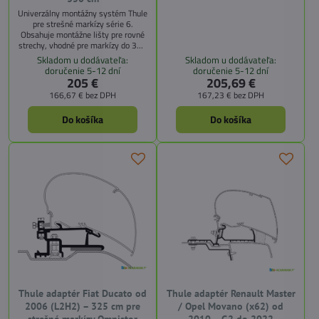
Univerzálny montážny systém Thule
pre strešné markízy série 6.
Obsahuje montážne lišty pre rovné
strechy, vhodné pre markízy do 350
cm. Pre markízy od 450 cm
Skladom u dodávateľa:
Skladom u dodávateľa:
objednajte 2 sady.
doručenie 5-12 dní
doručenie 5-12 dní
205 €
205,69 €
166,67 €
bez DPH
167,23 €
bez DPH
Do košíka
Do košíka
Thule adaptér Fiat Ducato od
Thule adaptér Renault Master
2006 (L2H2) – 325 cm pre
/ Opel Movano (x62) od