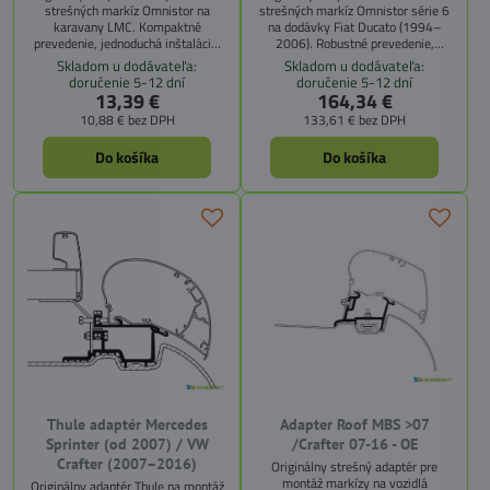
strešných markíz Omnistor na
strešných markíz Omnistor série 6
karavany LMC. Kompaktné
na dodávky Fiat Ducato (1994–
prevedenie, jednoduchá inštalácia,
2006). Robustné prevedenie,
ideálne v kombinácii s Caravan Roof
jednoduchá inštalácia.
Skladom u dodávateľa:
Skladom u dodávateľa:
Adapter.
doručenie 5-12 dní
doručenie 5-12 dní
13,39 €
164,34 €
10,88 €
bez DPH
133,61 €
bez DPH
Do košíka
Do košíka
Thule adaptér Mercedes
Adapter Roof MBS >07
Sprinter (od 2007) / VW
/Crafter 07-16 - OE
Crafter (2007–2016)
Originálny strešný adaptér pre
montáž markízy na vozidlá
Originálny adaptér Thule na montáž