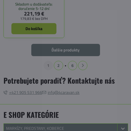
Skladom u dodávateľa:
doručenie 5-12 dní
221,19 €
179,83 €
bez DPH
Do košíka
Ďalšie produkty
1
2
6
Potrebujete poradiť? Kontaktujte nás
+421 905 531 966
info@4caravan.sk
E SHOP KATEGÓRIE
MARKÍZY, PREDSTANY, KOBERCE