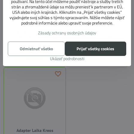
používaní. Na tento účel môžeme použiť nástroje a služby tretích
400 cm pre strešné markízy
strán a zhromaždené údaje sa môžu preniesť k partnerom v EÚ,
Omnistor
USA alebo iných krajinách. Kliknutím na „Prijať všetky cookies“
Originálny adaptér Thule na montáž
strešných markíz Omnistor série 6
vyjadrujete svoj súhlas s týmto spracovaním. Nižšie môžete nájsť
na dodávky Fiat Ducato od roku
podrobné informácie alebo upraviť svoje preferencie.
2006 (verzie L3H2 / L4H2).
Robustné prevedenie, jednoduchá
Skladom u dodávateľa:
Skladom u dodávateľa:
Zásady ochrany osobných údajov
inštalácia.
doručenie 5-12 dní
doručenie 5-12 dní
221,19 €
221,19 €
179,83 €
bez DPH
179,83 €
bez DPH
Odmietnuť všetko
Prijať všetky cookies
Do košíka
Do košíka
Ukázať podrobnosti
Adapter Laika Kreos