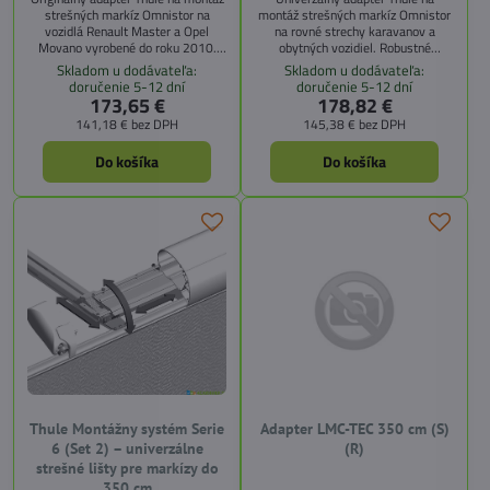
strešných markíz Omnistor na
montáž strešných markíz Omnistor
vozidlá Renault Master a Opel
na rovné strechy karavanov a
Movano vyrobené do roku 2010.
obytných vozidiel. Robustné
Robustné prevedenie, jednoduchá
prevedenie, jednoduchá inštalácia.
Skladom u dodávateľa:
Skladom u dodávateľa:
inštalácia.
doručenie 5-12 dní
doručenie 5-12 dní
173,65 €
178,82 €
141,18 €
bez DPH
145,38 €
bez DPH
Do košíka
Do košíka
Thule Montážny systém Serie
Adapter LMC-TEC 350 cm (S)
6 (Set 2) – univerzálne
(R)
strešné lišty pre markízy do
350 cm