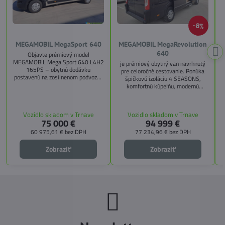
8%
MEGAMOBIL MegaSport 640
MEGAMOBIL MegaRevolution
640
Objavte prémiový model
MEGAMOBIL Mega Sport 640 L4H2
je prémiový obytný van navrhnutý
165PS – obytnú dodávku
pre celoročné cestovanie. Ponúka
postavenú na zosilnenom podvozku
špičkovú izoláciu 4 SEASONS,
Citroën Jumper, s dĺžkou 6,36 m a
komfortnú kúpeľňu, modernú
výškou 2,59 m. Tento model ponúka
kuchyňu, priestrannú spálňu s
4 miesta na jazdu a až 3 miesta na
s
pamäťovými matracmi a množstvo
spanie vďaka extra širokému
úložných riešení. Vďaka balíkom
Vozidlo skladom v Trnave
Vozidlo skladom v Trnave
pozdĺžnemu lôžku a možnosti
CITY, TECHNO, SICHERHEIT a
75 000 €
94 999 €
doplniť predné prídavné lôžko.
MEGA WINTER získate maximálnu
bezpečnosť, pohodlie a
60 975,61 €
bez DPH
77 234,96 €
bez DPH
technologické inovácie. Ideálna
voľba pre tých, ktorí hľadajú luxus,
Zobraziť
Zobraziť
funkčnosť a slobodu na cestách.