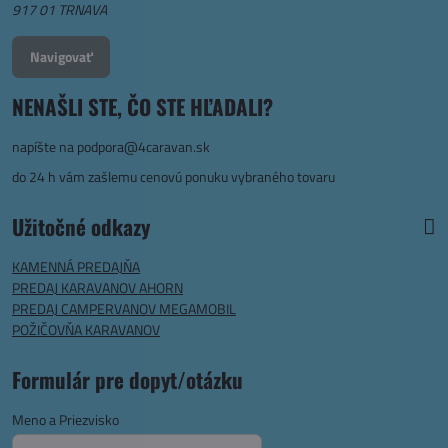
917 01 TRNAVA
Navigovať
NENAŠLI STE, ČO STE HĽADALI?
napíšte na
podpora@4caravan.sk
do 24 h vám zašlemu cenovú ponuku vybraného tovaru
Užitočné odkazy
KAMENNÁ PREDAJŇA
PREDAJ KARAVANOV AHORN
PREDAJ CAMPERVANOV MEGAMOBIL
POŽIČOVŇA KARAVANOV
Formulár pre dopyt/otázku
Meno a Priezvisko