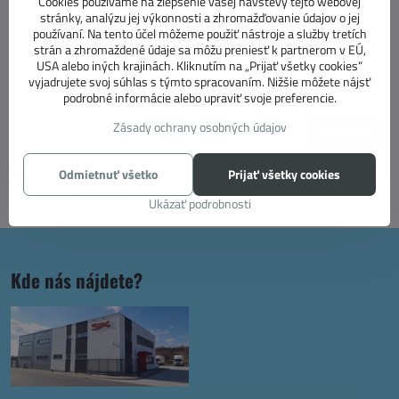
Cookies používame na zlepšenie vašej návštevy tejto webovej
stránky, analýzu jej výkonnosti a zhromažďovanie údajov o jej
používaní. Na tento účel môžeme použiť nástroje a služby tretích
strán a zhromaždené údaje sa môžu preniesť k partnerom v EÚ,
Newsletter
USA alebo iných krajinách. Kliknutím na „Prijať všetky cookies“
vyjadrujete svoj súhlas s týmto spracovaním. Nižšie môžete nájsť
Odoberať naše novinky:
podrobné informácie alebo upraviť svoje preferencie.
Zásady ochrany osobných údajov
Odoberať
Odmietnuť všetko
Prijať všetky cookies
Súhlasím so spracovaním emailovej adresy za účelom zasielania
noviniek emailom.
Zásady spracovania osobných údajov.
Ukázať podrobnosti
Kde nás nájdete?