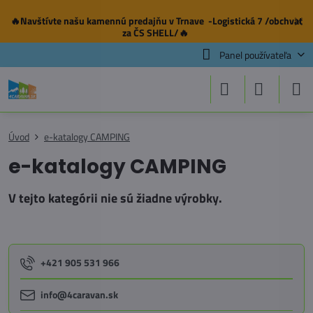
🔥Navštívte našu
kamennú predajňu
v Trnave -Logistická 7 /obchvat
✕
za ČS SHELL/🔥
Panel používateľa
Úvod
e-katalogy CAMPING
e-katalogy CAMPING
+421 905 531 966
info@4caravan.sk