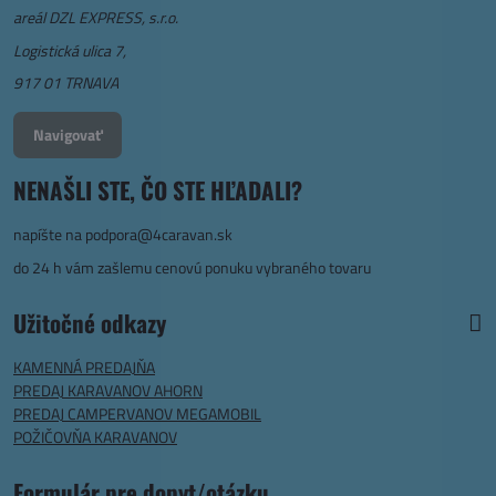
areál DZL EXPRESS, s.r.o.
Logistická ulica 7,
917 01 TRNAVA
Navigovať
NENAŠLI STE, ČO STE HĽADALI?
napíšte na
podpora@4caravan.sk
do 24 h vám zašlemu cenovú ponuku vybraného tovaru
Užitočné odkazy
KAMENNÁ PREDAJŇA
PREDAJ KARAVANOV AHORN
PREDAJ CAMPERVANOV MEGAMOBIL
POŽIČOVŇA KARAVANOV
Formulár pre dopyt/otázku