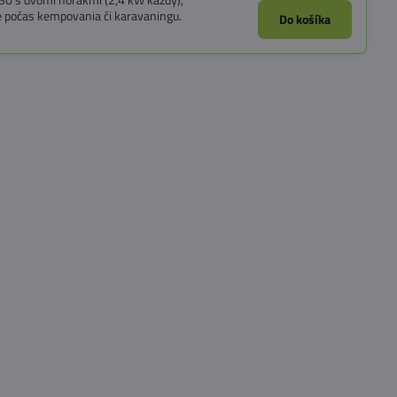
ie počas kempovania či karavaningu.
Do košíka