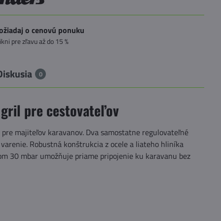
ožiadaj o cenovú ponuku
likni pre zľavu až do 15 %
Diskusia
0
 gril pre cestovateľov
ý pre majiteľov karavanov. Dva samostatne regulovateľné
varenie. Robustná konštrukcia z ocele a liateho hliníka
lakom 30 mbar umožňuje priame pripojenie ku karavanu bez