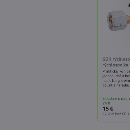
GOK rýchlosp
rýchlospojka 
Praktická rýchl
jednoduché a bez
hadíc k plynovým
použitia náradi
plastu, vhodná p
Skladom u nás,
24 h
15 €
12,20 €
bez DPH