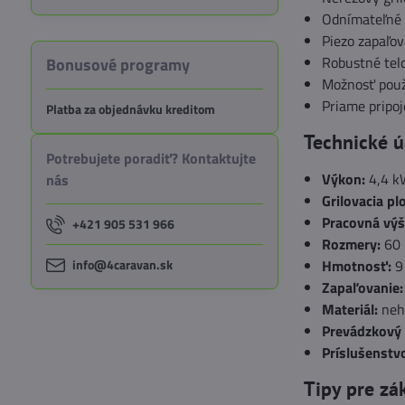
Odnímateľné 
Piezo zapaľov
Robustné telo
Bonusové programy
Možnosť použit
Priame pripoj
Platba za objednávku kreditom
Technické ú
Potrebujete poradiť? Kontaktujte
Výkon:
4,4 kW
nás
Grilovacia pl
Pracovná výš
+421 905 531 966
Rozmery:
60 
info@4caravan.sk
Hmotnosť:
9
Zapaľovanie:
Materiál:
nehr
Prevádzkový 
Príslušenstvo
Tipy pre zá