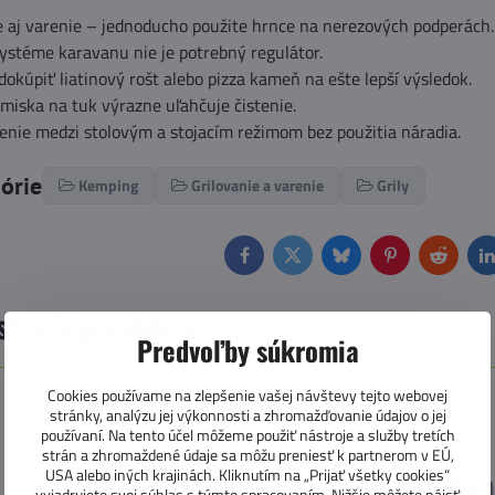
e aj varenie – jednoducho použite hrnce na nerezových podperách.
ystéme karavanu nie je potrebný regulátor.
kúpiť liatinový rošt alebo pizza kameň na ešte lepší výsledok.
iska na tuk výrazne uľahčuje čistenie.
enie medzi stolovým a stojacím režimom bez použitia náradia.
górie
Kemping
Grilovanie a varenie
Grily
Facebook
Twitter
Bluesky
Pinterest
Reddit
L
stvo k produktu
Predvoľby súkromia
Cookies používame na zlepšenie vašej návštevy tejto webovej
NÁŠ TIP
stránky, analýzu jej výkonnosti a zhromažďovanie údajov o jej
používaní. Na tento účel môžeme použiť nástroje a služby tretích
strán a zhromaždené údaje sa môžu preniesť k partnerom v EÚ,
USA alebo iných krajinách. Kliknutím na „Prijať všetky cookies“
vyjadrujete svoj súhlas s týmto spracovaním. Nižšie môžete nájsť