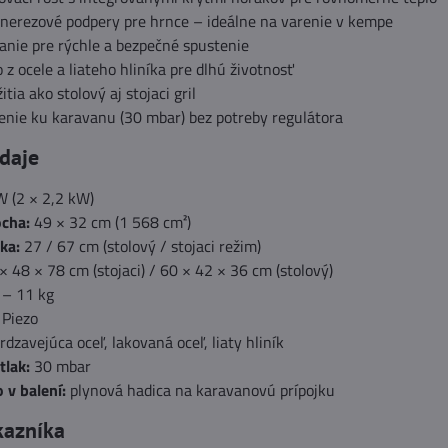
nerezové podpery pre hrnce – ideálne na varenie v kempe
anie pre rýchle a bezpečné spustenie
 z ocele a liateho hliníka pre dlhú životnosť
ia ako stolový aj stojaci gril
enie ku karavanu (30 mbar) bez potreby regulátora
daje
 (2 × 2,2 kW)
ocha:
49 × 32 cm (1 568 cm²)
ka:
27 / 67 cm (stolový / stojaci režim)
× 48 × 78 cm (stojaci) / 60 × 42 × 36 cm (stolový)
 – 11 kg
Piezo
dzavejúca oceľ, lakovaná oceľ, liaty hliník
tlak:
30 mbar
 v balení:
plynová hadica na karavanovú prípojku
kazníka