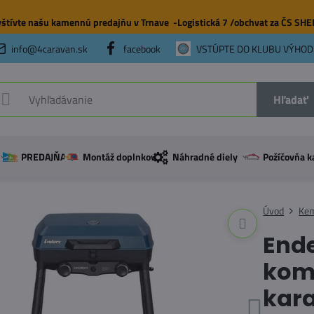
štívte našu
kamennú predajňu
v Trnave -Logistická 7 /obchvat za ČS SH
info@4caravan.sk
facebook
VSTÚPTE DO KLUBU VÝHOD
Hľadať
PREDAJŇA
Montáž doplnkov
Náhradné diely
Požíčovňa k
Úvod
Ke
Ende
komp
kar