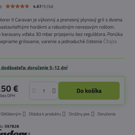
e
4.67
/
5
(
3
x)
lorer II Caravan je výkonný a prenosný plynový gril s dvoma
 nastaviteľnými horákmi a robustným nerezovým roštom.
e karavany vďaka 30 mbar pripojeniu bez regulátora. Ponúka
nepriame grilovanie, varenie a jednoduché čistenie
Čítajte
 dodávateľa: doručenie 5-12 dní
,50 €
Do košíka
€
bez DPH
k Obľúbeným
Otázka k produktu
Strážny pes
Doručenia
lo:
597828