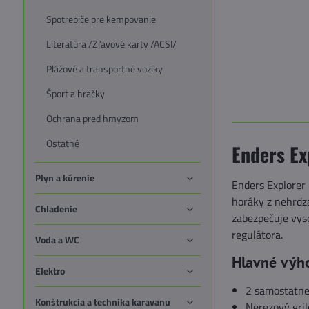
Spotrebiče pre kempovanie
Literatúra /Zľavové karty /ACSI/
Plážové a transportné vozíky
Šport a hračky
Ochrana pred hmyzom
Ostatné
Enders Ex
Plyn a kúrenie
Enders Explorer
horáky z nehrdza
Chladenie
zabezpečuje vyso
regulátora.
Voda a WC
Hlavné výh
Elektro
2 samostatne
Konštrukcia a technika karavanu
Nerezový gril