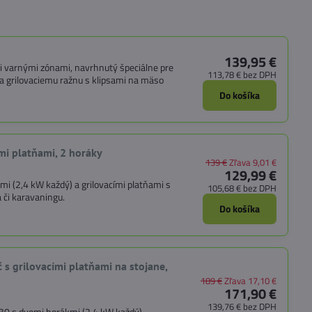
139,95 €
mi varnými zónami, navrhnutý špeciálne pre
113,78 €
bez DPH
a grilovaciemu ražnu s klipsami na mäso
Do košíka
i platňami, 2 horáky
139 €
Zľava 9,01 €
129,99 €
(2,4 kW každý) a grilovacími platňami s
105,68 €
bez DPH
 či karavaningu.
Do košíka
grilovacími platňami na stojane,
189 €
Zľava 17,10 €
171,90 €
139,76 €
bez DPH
 s dvomi horákmi (2,4 kW každý),