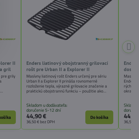
lorer II
Enders liatinový obojstranný grilovací
Enders 
a gril
rošt pre Urban II a Explorer II
doska p
pre grily
Masívny liatinový rošt Enders určený pre sériu
Masívna 
 a
Urban II a Explorer II prináša rovnomerné
Enders p
rozloženie tepla, výrazné grilovacie značenie a
rýchle a
a
praktickú obojstrannú funkciu – použitie ako
okraj pr
loženie
grilovací rošt alebo ako panvica. Nie je
prípravu
pruhom
kompatibilný so sériou Urban Next a Explorer
roštom. 
Skladom u dodávateľa:
Skladom
Next.
liatiny,
doručenie 5-12 dní
doručen
44,90 €
44,90
košíka
Do košíka
36,50 €
bez DPH
36,50 €