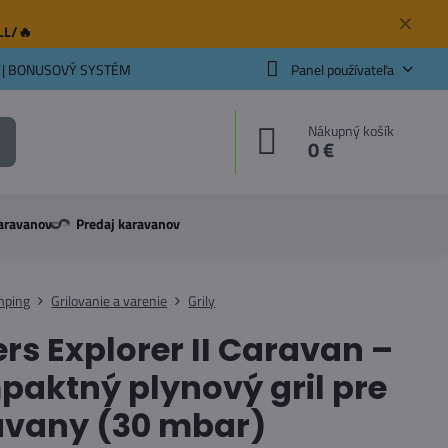
✕
ELL/🔥
 | BONUSOVÝ SYSTÉM
Panel používateľa
Nákupný košík
0 €
aravanov
Predaj karavanov
mping
Grilovanie a varenie
Grily
rs Explorer II Caravan –
aktný plynový gril pre
avany (30 mbar)