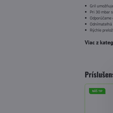
Gril umožňuj
Pri 30 mbar s
Odporúčame do
Odnímateľná m
Rýchle prelož
Viac z kate
Príslušen
NÁŠ TIP