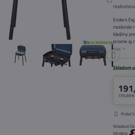
Hodnoteni
Enders Exp
nezávisle
Ideálny pr
priame aj 
viac
Skladom u
191
155,69 
Pridať 
Skladové čís
Výrobca: