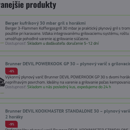
anejšie produkty
Berger kufríkový 30 mbar gril s horákmi
Berger 3-Flammen Koffergasgrill 30 mbar je praktický plynový gril s tro
použitie pri karavane. Vďaka integrovanému grilovaciemu systému, roštu 
umožňuje pohodlné varenie aj grilovanie súčasne.
Dostupnosť:
Skladom u dodávateľa: doručenie 5-12 dní
Brunner DEVIL POWERKOOK GP 30 – plynový varič s grilovacím
-6%
Výkonný plynový varič Brunner DEVIL POWERKOOK GP 30 s dvomi horákmi 
nepriľnavým povrchom. Ideálny na varenie a grilovanie počas kempovania
Dostupnosť:
Skladom u nás posledný kus, expedujeme do 24 h
Brunner DEVIL KOOKMASTER STANDALONE 30 – plynový varič s 
2 horáky
-9%
Profesionálny plynový varič Brunner DEVIL KOOKMASTER STANDALONE 30