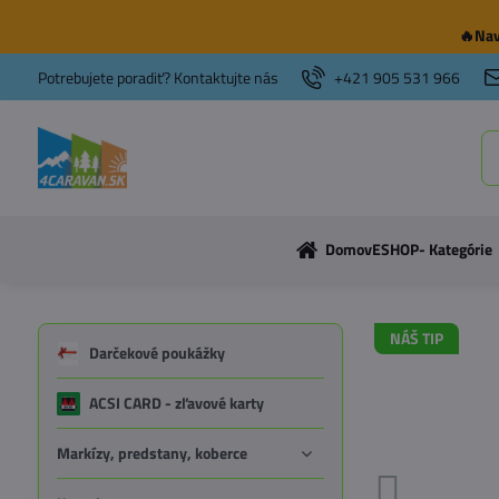
🔥Nav
Potrebujete poradiť? Kontaktujte nás
+421 905 531 966
Domov
ESHOP- Kategórie
NÁŠ TIP
Darčekové poukážky
ACSI CARD - zľavové karty
Markízy, predstany, koberce