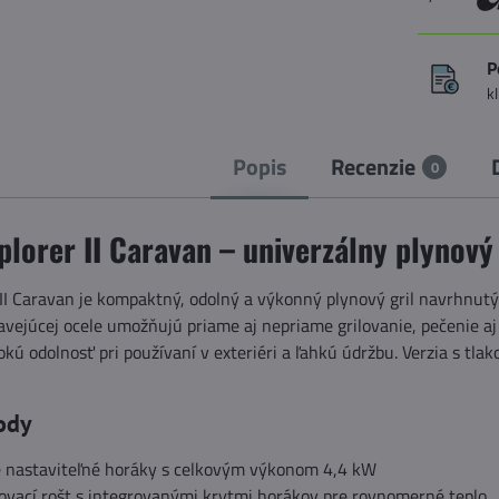
P
k
Popis
Recenzie
0
plorer II Caravan – univerzálny plynový
 II Caravan je kompaktný, odolný a výkonný plynový gril navrhnut
vejúcej ocele umožňujú priame aj nepriame grilovanie, pečenie aj 
kú odolnosť pri používaní v exteriéri a ľahkú údržbu. Verzia s t
ody
 nastaviteľné horáky s celkovým výkonom 4,4 kW
ovací rošt s integrovanými krytmi horákov pre rovnomerné teplo