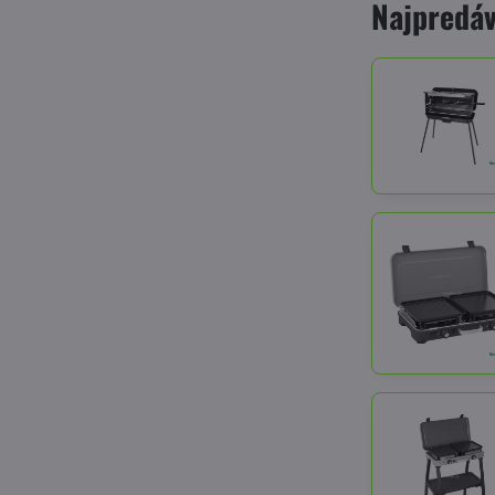
Najpredáv