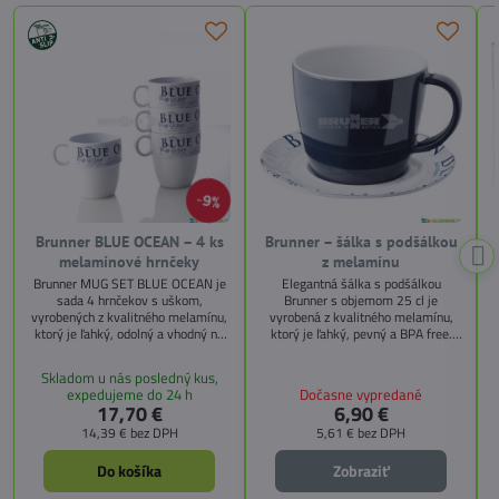
9%
Brunner BLUE OCEAN – 4 ks
Brunner – šálka s podšálkou
melamínové hrnčeky
z melamínu
Brunner MUG SET BLUE OCEAN je
Elegantná šálka s podšálkou
B
sada 4 hrnčekov s uškom,
Brunner s objemom 25 cl je
vyrobených z kvalitného melamínu,
vyrobená z kvalitného melamínu,
ktorý je ľahký, odolný a vhodný na
ktorý je ľahký, pevný a BPA free.
kontakt s potravinami. Každý hrnček
Vďaka protišmykovému povrchu je
má rozmery Ø 9 × výška 9,5 cm a
ideálna na použitie v karavane, pri
m
Skladom u nás posledný kus,
je vybavený protišmykovou úpravou
kempovaní alebo na cestách –
expedujeme do 24 h
Dočasne vypredané
(anti-slip) pre bezpečné používanie
zostáva stabilná aj počas pohybu.
17,70 €
6,90 €
aj na nerovnom povrchu.Ideálne na
Rozmery šálky sú Ø 9 × H 7,5 cm,
14,39 €
bez DPH
5,61 €
bez DPH
kempovanie, karavan, pikniky či
čo ju robí praktickou na rannú kávu,
záhradu – praktické, nerozbitné a
čaj či iný teplý nápoj.
ľahko umývateľné.
Do košíka
Zobraziť