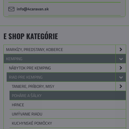
info@4caravan.sk
E SHOP KATEGÓRIE
MARKÍZY, PREDSTANY, KOBERCE
KEMPING
NÁBYTOK PRE KEMPING
RIAD PRE KEMPING
TANIERE, PRÍBORY, MISY
POHÁRE A ŠÁLKY
HRNCE
UMÝVANIE RIADU
KUCHYNSKÉ POMÔCKY