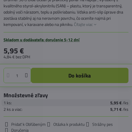
kvalitného styrol-akrylonitrilu (SAN) – plastu, ktorý je transparentný,
odolný voči nárazom, teplu a poškriabaniu. Vďaka anti-slip úprave dna
zostáva stabilný aj na nerovnom povrchu, čo oceníte najmä pri
kempovaní, v karavane alebo na pikniku.
Čítajte viac
Skladom u dodávateľa: doručenie 5-12 dní
5,95 €
4,84 €
bez DPH
Do košíka
Množstevné zľavy
1
ks:
5,95 €
/ks
2
ks
a viac
:
5,71 €
/ks
Pridať k Obľúbeným
Otázka k produktu
Strážny pes
Doručenia