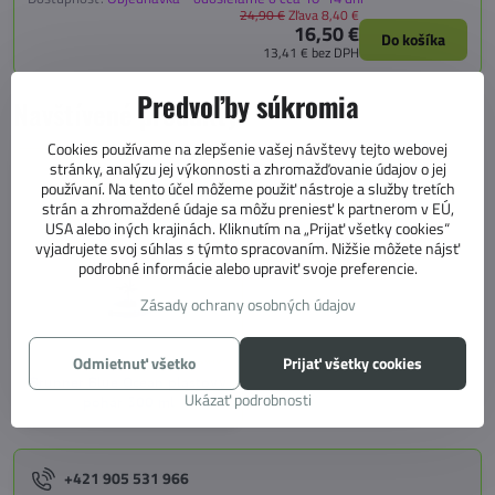
24,90 €
Zľava 8,40 €
16,50 €
Do košíka
13,41 €
bez DPH
Predvoľby súkromia
Navštívené produkty
Cookies používame na zlepšenie vašej návštevy tejto webovej
stránky, analýzu jej výkonnosti a zhromažďovanie údajov o jej
používaní. Na tento účel môžeme použiť nástroje a služby tretích
strán a zhromaždené údaje sa môžu preniesť k partnerom v EÚ,
USA alebo iných krajinách. Kliknutím na „Prijať všetky cookies“
vyjadrujete svoj súhlas s týmto spracovaním. Nižšie môžete nájsť
podrobné informácie alebo upraviť svoje preferencie.
Zásady ochrany osobných údajov
Odmietnuť všetko
Prijať všetky cookies
Brunner Blue Ocean plastový
Ukázať podrobnosti
pohár 300 ml
+421 905 531 966