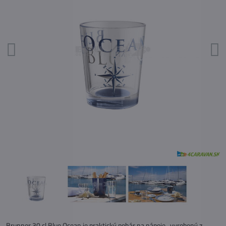
Brunner 30 cl Blue Ocean je praktický pohár na nápoje , vyrobený z