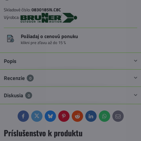
Skladové číslo:
0830185N.C8C
Výrobca:
Požiadaj o cenovú ponuku
klikni pre zľavu až do 15 %
Popis
Recenzie
0
Diskusia
0
Facebook
Twitter
Bluesky
Pinterest
Reddit
LinkedIn
WhatsApp
E-
mail
Príslušenstvo k produktu