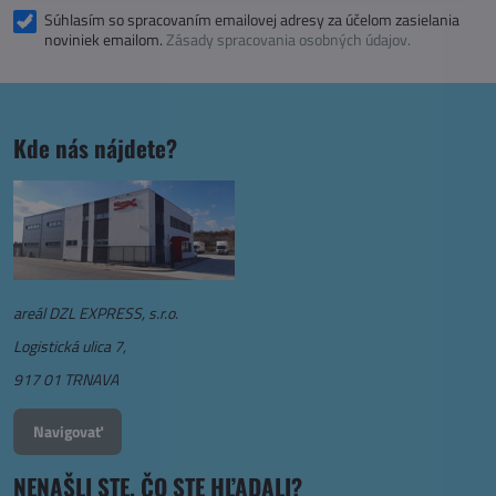
Súhlasím so spracovaním emailovej adresy za účelom zasielania
noviniek emailom.
Zásady spracovania osobných údajov.
Kde nás nájdete?
areál DZL EXPRESS, s.r.o.
Logistická ulica 7,
917 01 TRNAVA
Navigovať
NENAŠLI STE, ČO STE HĽADALI?