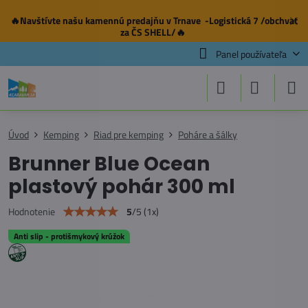
🔥Navštívte našu
kamennú predajňu
v Trnave -Logistická 7 /obchvat
✕
za ČS SHELL/🔥
Panel používateľa
Úvod
Kemping
Riad pre kemping
Poháre a šálky
Brunner Blue Ocean
plastový pohár 300 ml
5
/
5
(
1
x)
Hodnotenie
Anti slip - protišmykový krúžok