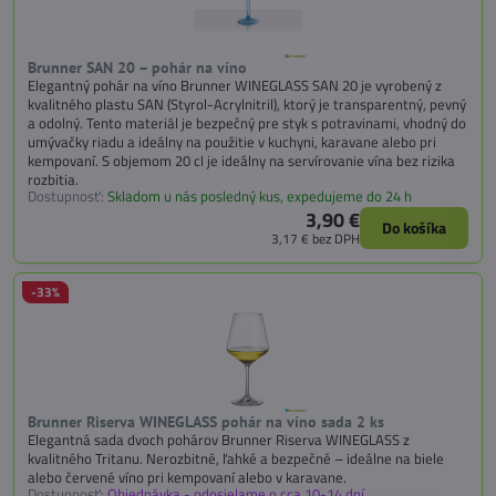
Brunner SAN 20 – pohár na víno
Elegantný pohár na víno Brunner WINEGLASS SAN 20 je vyrobený z
kvalitného plastu SAN (Styrol-Acrylnitril), ktorý je transparentný, pevný
a odolný. Tento materiál je bezpečný pre styk s potravinami, vhodný do
umývačky riadu a ideálny na použitie v kuchyni, karavane alebo pri
kempovaní. S objemom 20 cl je ideálny na servírovanie vína bez rizika
rozbitia.
Dostupnosť:
Skladom u nás posledný kus, expedujeme do 24 h
3,90 €
Do košíka
3,17 €
bez DPH
-33%
Brunner Riserva WINEGLASS pohár na víno sada 2 ks
Elegantná sada dvoch pohárov Brunner Riserva WINEGLASS z
kvalitného Tritanu. Nerozbitné, ľahké a bezpečné – ideálne na biele
alebo červené víno pri kempovaní alebo v karavane.
Dostupnosť:
Objednávka - odosielame o cca 10-14 dní