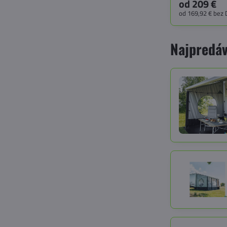
od 209 €
od 169,92 €
bez
Najpredáv