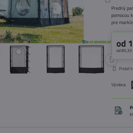
Predný pan
pomocou kt
pre markí
od 
od 85,33
Pridať 
Výrobca:
P
k