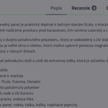
Popis
Recenzie
0
 predný panel je praktický doplnok k bočným stenám Scala, s ktor
lné rozšírenie priestoru pred karavanom, čím vznikne uzavretý a c
ý z dvojito potiahnutého polyesteru, ktorý je vodoodolný a UV st
ou je veľké okno s roletou, ktorú možno upevniť pomocou magneto
pný v rôznych šírkach.
nel jednoducho zloží a uloží do ochrannej tašky, ktorá je súčasťou b
llife
anel k markíze
: Thule, Fiamma, Dometic
jito potiahnutý polyester
ti vode a UV žiareniu
pracky, vodiaca lišta
: panel, roleta, taška, kolíky, napínacie popruhy