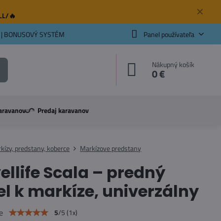
✕
ELL/🔥
 | BONUSOVÝ SYSTÉM
Panel používateľa
Nákupný košík
0 €
aravanov
Predaj karavanov
kízy, predstany, koberce
Markízove predstany
ellife Scala – predný
l k markíze, univerzálny
e
5
/
5
(
1
x)