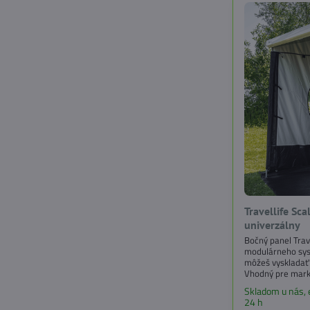
Travellife Sc
univerzálny
Bočný panel Trave
modulárneho sys
môžeš vyskladať 
Vhodný pre mark
výsuvom 250 cm
Skladom u nás,
24 h