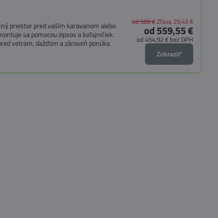
od 589 €
Zľava 29,45 €
ytný priestor pred vaším karavanom alebo
od 559,55 €
ontuje sa pomocou zipsov a koľajničiek.
od 454,92 €
bez DPH
pred vetrom, dažďom a zároveň ponúka
Zobraziť