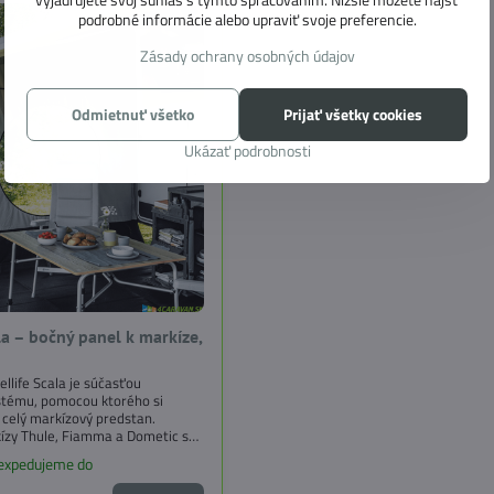
podrobné informácie alebo upraviť svoje preferencie.
Zásady ochrany osobných údajov
Odmietnuť všetko
Prijať všetky cookies
Ukázať podrobnosti
ala – bočný panel k markíze,
llife Scala je súčasťou
tému, pomocou ktorého si
celý markízový predstan.
ízy Thule, Fiamma a Dometic s
.
 expedujeme do