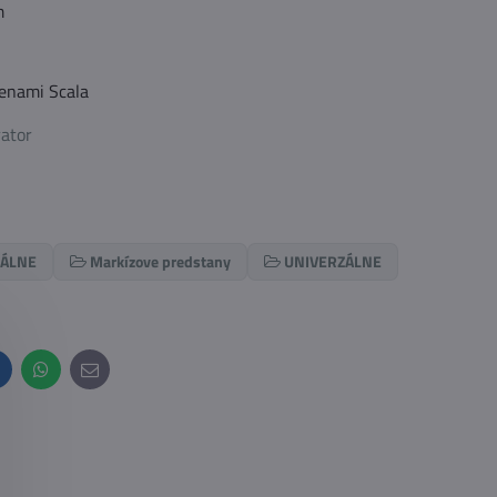
m
tenami Scala
rator
ZÁLNE
Markízove predstany
UNIVERZÁLNE
inkedIn
WhatsApp
E-
mail