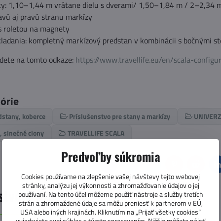
ky: 1,10–1,44 m vrátane dielu s dverami/ 1,50–1,84 m / 2–2,34 
avú aj pravú stranu markízy
s roletou na magnety
ladania: kompletný markízový predstan v kombinácii s bočnými s
jdete na tomto odkaze:
https://www.travellife.eu/en/scala-configu
górie
dstany, koberce
Príslušenstvo pre stany a markízy
UNIVER
, slnečné clony
TRAVELLIFE SCALA
Predvoľby súkromia
Facebook
Twitter
Bluesky
Pinterest
Reddit
L
Cookies používame na zlepšenie vašej návštevy tejto webovej
stránky, analýzu jej výkonnosti a zhromažďovanie údajov o jej
stvo k produktu
používaní. Na tento účel môžeme použiť nástroje a služby tretích
strán a zhromaždené údaje sa môžu preniesť k partnerom v EÚ,
USA alebo iných krajinách. Kliknutím na „Prijať všetky cookies“
vyjadrujete svoj súhlas s týmto spracovaním. Nižšie môžete nájsť