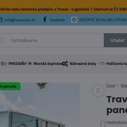
štívte našu
kamennú predajňu
v Trnave -Logistická 7 /obchvat za ČS SH
info@4caravan.sk
facebook
VSTÚPTE DO KLUBU VÝHOD
Hľadať
PREDAJŇA
Montáž doplnkov
Náhradné diely
Požíčovňa k
Úvod
Mar
vú ponuku
Trav
pane
Hodnoteni