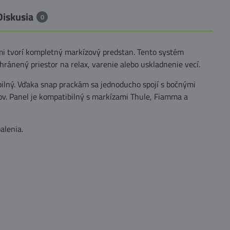
Diskusia
0
ými tvorí kompletný markízový predstan. Tento systém
hránený priestor na relax, varenie alebo uskladnenie vecí.
abilný. Vďaka snap prackám sa jednoducho spojí s bočnými
v. Panel je kompatibilný s markízami Thule, Fiamma a
alenia.