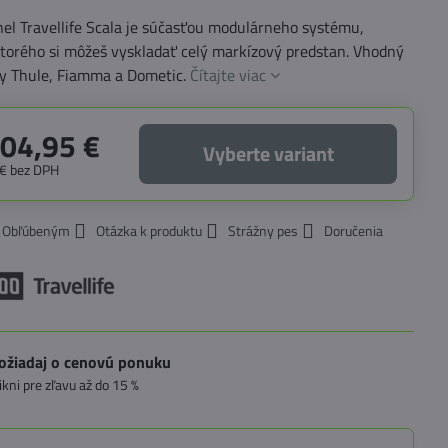
el Travellife Scala je súčasťou modulárneho systému,
orého si môžeš vyskladať celý markízový predstan. Vhodný
zy Thule, Fiamma a Dometic.
Čítajte viac
104,95 €
Vyberte variant
 €
bez DPH
k Obľúbeným
Otázka k produktu
Strážny pes
Doručenia
ožiadaj o cenovú ponuku
likni pre zľavu až do 15 %