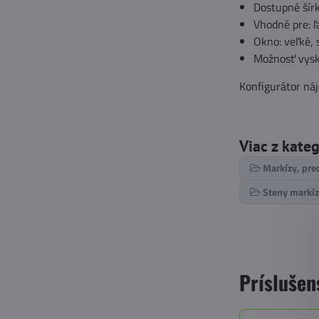
Dostupné šír
Vhodné pre: ľ
Okno: veľké, 
Možnosť vysk
Konfigurátor ná
Viac z kate
Markízy, pre
Steny markíz
Príslušen