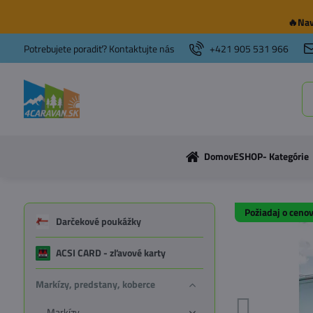
🔥Nav
Potrebujete poradiť? Kontaktujte nás
+421 905 531 966
Domov
ESHOP- Kategórie
Požiadaj o ceno
Darčekové poukážky
ACSI CARD - zľavové karty
Markízy, predstany, koberce
Markízy