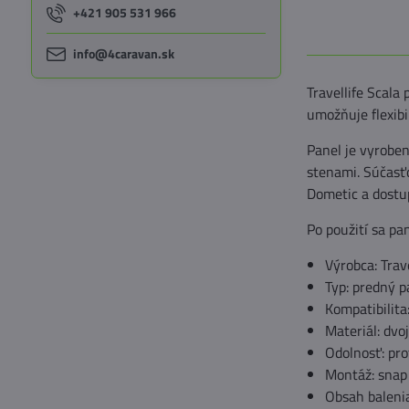
+421 905 531 966
info@4caravan.sk
Travellife Scala
umožňuje flexibi
Panel je vyroben
stenami. Súčasť
Dometic a dostu
Po použití sa pa
Výrobca: Trave
Typ: predný p
Kompatibilita
Materiál: dvo
Odolnosť: pro
Montáž: snap 
Obsah balenia