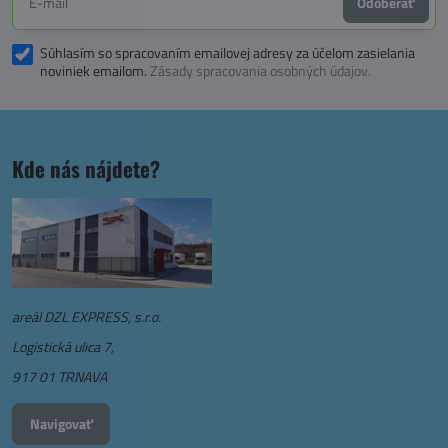
Odoberať
Súhlasím so spracovaním emailovej adresy za účelom zasielania
noviniek emailom.
Zásady spracovania osobných údajov.
Kde nás nájdete?
areál DZL EXPRESS, s.r.o.
Logistická ulica 7,
917 01 TRNAVA
Navigovať