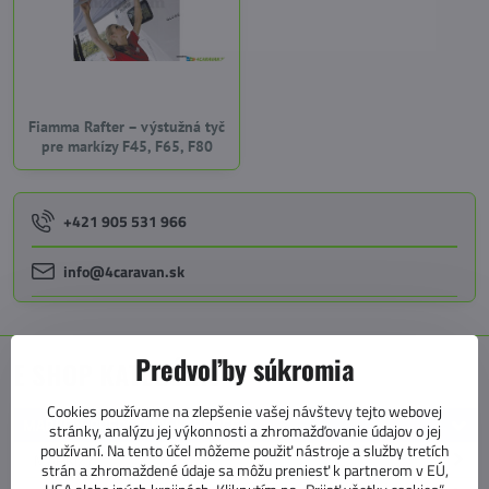
Fiamma Rafter – výstužná tyč
pre markízy F45, F65, F80
+421 905 531 966
info@4caravan.sk
Predvoľby súkromia
E SHOP KATEGÓRIE
Cookies používame na zlepšenie vašej návštevy tejto webovej
MARKÍZY, PREDSTANY, KOBERCE
stránky, analýzu jej výkonnosti a zhromažďovanie údajov o jej
používaní. Na tento účel môžeme použiť nástroje a služby tretích
MARKÍZY
strán a zhromaždené údaje sa môžu preniesť k partnerom v EÚ,