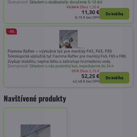
Dostupnosť:
Skladom u dodávateľa: doručenie 5-12 dní
12,50 €
Zľava 1,20 €
11,30 €
Do košíka
9,19 €
bez DPH
-5%
Fiamma Rafter – výstužná tyč pre markízy F45, F65, F80
Teleskopická výstužná tyč Fiamma Rafter pre markízy F45, F65 a F80.
Zvyšuje stabilitu, napína látku a zabraňuje hromadeniu vody.
Dostupnosť:
Skladom u nás posledný kus, expedujeme do 24 h
55 €
Zľava 2,75 €
52,25 €
Do košíka
42,48 €
bez DPH
Navštívené produkty