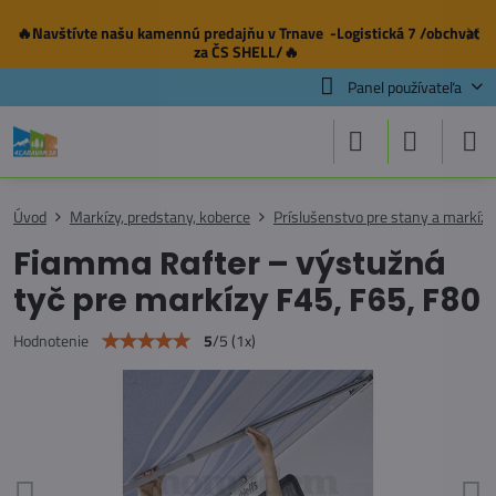
🔥Navštívte našu
kamennú predajňu
v Trnave -Logistická 7 /obchvat
✕
za ČS SHELL/🔥
Panel používateľa
Úvod
Markízy, predstany, koberce
Príslušenstvo pre stany a markízy
Fiamma Rafter – výstužná
tyč pre markízy F45, F65, F80
5
/
5
(
1
x)
Hodnotenie