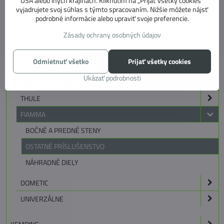
USA alebo iných krajinách. Kliknutím na „Prijať všetky cookies“
MARKÍZOVE PREDSTANY
vyjadrujete svoj súhlas s týmto spracovaním. Nižšie môžete nájsť
podrobné informácie alebo upraviť svoje preferencie.
SLNEČNÉ CLONY
Zásady ochrany osobných údajov
PREDSTANY
DOPLNKOVÉ STANY
Odmietnuť všetko
Prijať všetky cookies
KOBERCE
Ukázať podrobnosti
PRÍSLUŠENSTVO PRE STANY A MARKÍZY
THULE
FIAMMA
BOČNÉ A PREDNÉ STENY
OSTATNÉ PRÍSLUŠENSTVO
NÁHRADNÉ DIELY
DOMETIC
UNIVERZÁLNE