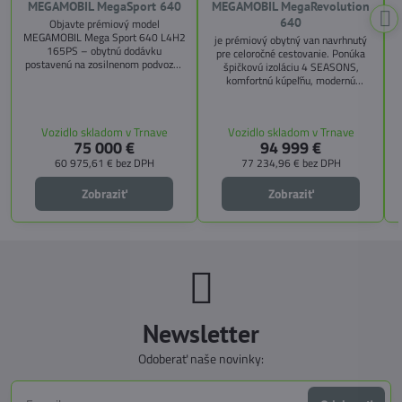
MEGAMOBIL MegaSport 640
MEGAMOBIL MegaRevolution
640
Objavte prémiový model
MEGAMOBIL Mega Sport 640 L4H2
je prémiový obytný van navrhnutý
165PS – obytnú dodávku
pre celoročné cestovanie. Ponúka
postavenú na zosilnenom podvozku
špičkovú izoláciu 4 SEASONS,
Citroën Jumper, s dĺžkou 6,36 m a
komfortnú kúpeľňu, modernú
výškou 2,59 m. Tento model ponúka
kuchyňu, priestrannú spálňu s
4 miesta na jazdu a až 3 miesta na
s
pamäťovými matracmi a množstvo
spanie vďaka extra širokému
úložných riešení. Vďaka balíkom
Vozidlo skladom v Trnave
Vozidlo skladom v Trnave
pozdĺžnemu lôžku a možnosti
CITY, TECHNO, SICHERHEIT a
75 000 €
94 999 €
doplniť predné prídavné lôžko.
MEGA WINTER získate maximálnu
bezpečnosť, pohodlie a
60 975,61 €
bez DPH
77 234,96 €
bez DPH
technologické inovácie. Ideálna
voľba pre tých, ktorí hľadajú luxus,
Zobraziť
Zobraziť
funkčnosť a slobodu na cestách.
Newsletter
Odoberať naše novinky: