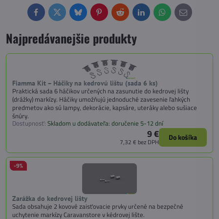
Facebook
Twitter
Bluesky
Pinterest
Reddit
LinkedIn
WhatsApp
E-
mail
Najpredávanejšie produkty
Fiamma Kit – Háčiky na kedrovú lištu (sada 6 ks)
Praktická sada 6 háčikov určených na zasunutie do kedrovej lišty
(drážky) markízy. Háčiky umožňujú jednoduché zavesenie ľahkých
predmetov ako sú lampy, dekorácie, kapsáre, uteráky alebo sušiace
šnúry.
Dostupnosť:
Skladom u dodávateľa: doručenie 5-12 dní
9 €
Do košíka
7,32 €
bez DPH
-9%
Zarážka do kedrovej lišty
Sada obsahuje 2 kovové zaisťovacie prvky určené na bezpečné
uchytenie markízy Caravanstore v kédrovej lište.