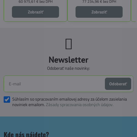
bezpečnosť, pohodlie a
60 975,61 €
bez DPH
77 234,96 €
bez DPH
technologické inovácie. Ideálna
voľba pre tých, ktorí hľadajú luxus,
Zobraziť
Zobraziť
funkčnosť a slobodu na cestách.
Newsletter
Odoberať naše novinky:
Odoberať
Súhlasím so spracovaním emailovej adresy za účelom zasielania
noviniek emailom.
Zásady spracovania osobných údajov.
Kde nás nájdete?