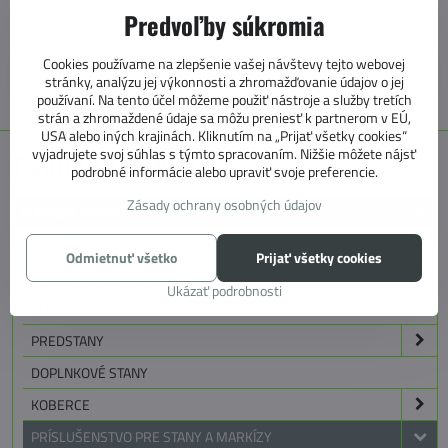
Predvoľby súkromia
+421 905 531 966
Cookies používame na zlepšenie vašej návštevy tejto webovej
info@4caravan.sk
stránky, analýzu jej výkonnosti a zhromažďovanie údajov o jej
používaní. Na tento účel môžeme použiť nástroje a služby tretích
strán a zhromaždené údaje sa môžu preniesť k partnerom v EÚ,
USA alebo iných krajinách. Kliknutím na „Prijať všetky cookies“
vyjadrujete svoj súhlas s týmto spracovaním. Nižšie môžete nájsť
E SHOP KATEGÓRIE
podrobné informácie alebo upraviť svoje preferencie.
Zásady ochrany osobných údajov
MARKÍZY, PREDSTANY, KOBERCE
MARKÍZY
Odmietnuť všetko
Prijať všetky cookies
MARKÍZOVE PREDSTANY
Ukázať podrobnosti
SLNEČNÉ CLONY
PREDSTANY
DOPLNKOVÉ STANY
KOBERCE
PRÍSLUŠENSTVO PRE STANY A MARKÍZY