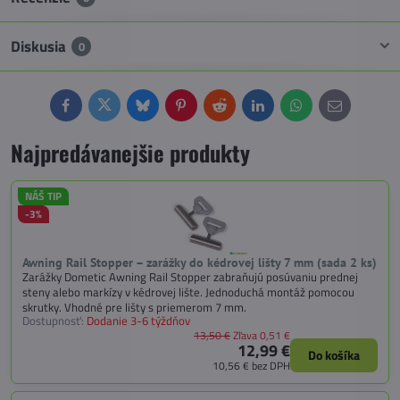
Diskusia
0
Facebook
Twitter
Bluesky
Pinterest
Reddit
LinkedIn
WhatsApp
E-
mail
Najpredávanejšie produkty
NÁŠ TIP
-3%
Awning Rail Stopper – zarážky do kédrovej lišty 7 mm (sada 2 ks)
Zarážky Dometic Awning Rail Stopper zabraňujú posúvaniu prednej
steny alebo markízy v kédrovej lište. Jednoduchá montáž pomocou
skrutky. Vhodné pre lišty s priemerom 7 mm.
Dostupnosť:
Dodanie 3-6 týždňov
13,50 €
Zľava 0,51 €
12,99 €
Do košíka
10,56 €
bez DPH