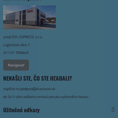
areál DZL EXPRESS, s.r.o.
Logistická ulica 7,
917 01 TRNAVA
Navigovať
NENAŠLI STE, ČO STE HĽADALI?
napíšte na
podpora@4caravan.sk
do 24 h vám zašlemu cenovú ponuku vybraného tovaru
Užitočné odkazy