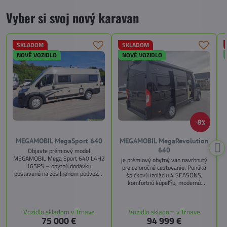
Vyber si svoj nový karavan
SKLADOM
SKLADOM
NOVÉ VOZIDLO
NOVÉ VOZIDLO
8%
MEGAMOBIL MegaSport 640
MEGAMOBIL MegaRevolution
640
Objavte prémiový model
MEGAMOBIL Mega Sport 640 L4H2
je prémiový obytný van navrhnutý
165PS – obytnú dodávku
pre celoročné cestovanie. Ponúka
postavenú na zosilnenom podvozku
špičkovú izoláciu 4 SEASONS,
Citroën Jumper, s dĺžkou 6,36 m a
komfortnú kúpeľňu, modernú
výškou 2,59 m. Tento model ponúka
kuchyňu, priestrannú spálňu s
4 miesta na jazdu a až 3 miesta na
s
pamäťovými matracmi a množstvo
spanie vďaka extra širokému
úložných riešení. Vďaka balíkom
Vozidlo skladom v Trnave
Vozidlo skladom v Trnave
pozdĺžnemu lôžku a možnosti
CITY, TECHNO, SICHERHEIT a
75 000 €
94 999 €
doplniť predné prídavné lôžko.
MEGA WINTER získate maximálnu