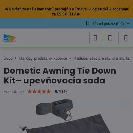
🔥Navštívte našu
kamennú predajňu
v Trnave -Logistická 7 /obchvat
✕
za ČS SHELL/🔥
Panel používateľa
Úvod
Markízy, predstany, koberce
Príslušenstvo pre stany a markízy
Dometic Awning Tie Down
Kit– upevňovacia sada
5
/
5
(
1
x)
Hodnotenie