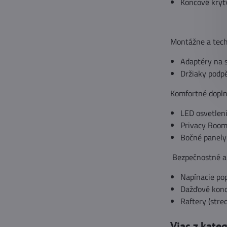
Koncové kryty
Montážne a tech
Adaptéry na s
Držiaky podp
Komfortné dopln
LED osvetleni
Privacy Room 
Bočné panely 
Bezpečnostné a 
Napínacie pop
Dažďové konc
Raftery (stre
Viac z kate