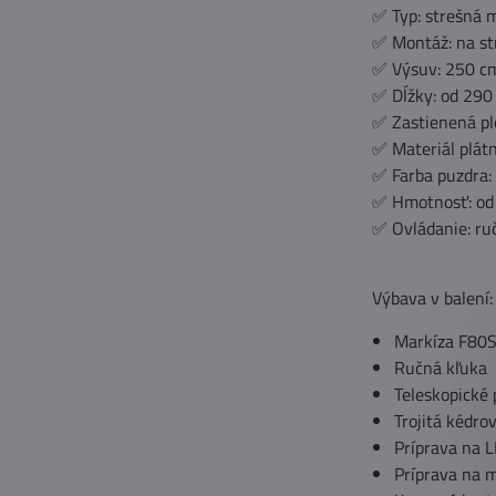
✅ Typ: strešná 
✅ Montáž: na st
✅ Výsuv: 250 cm
✅ Dĺžky: od 290
✅ Zastienená pl
✅ Materiál plátn
✅ Farba puzdra: 
✅ Hmotnosť: od 
✅ Ovládanie: ruč
Výbava v balení:
Markíza F80
Ručná kľuka
Teleskopické
Trojitá kédro
Príprava na L
Príprava na m