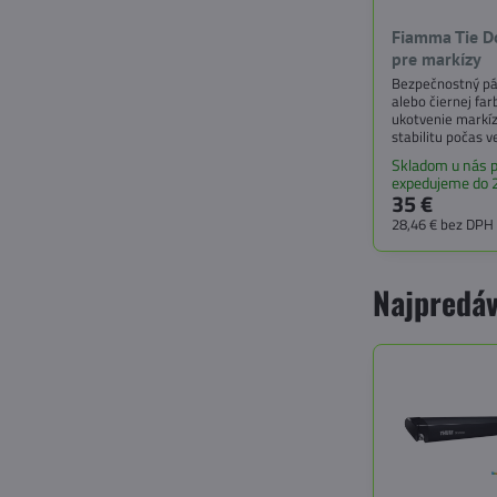
Fiamma Tie D
pre markízy
Bezpečnostný pás
alebo čiernej fa
ukotvenie markíz
stabilitu počas 
širokú škálu mar
Skladom u nás p
Caravanstore, F4
expedujeme do 
Room.
35 €
28,46 €
bez DPH
Najpredáv