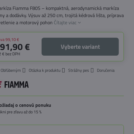
arkíza Fiamma F80S – kompaktná, aerodynamická markíza
ny a dodávky. Výsuv až 250 cm, trojitá kédrová lišta, príprava
vetlenie a motorový pohon
Čítajte viac
ava
99,10 €
891,90 €
Vyberte variant
2 €
bez DPH
k Obľúbeným
Otázka k produktu
Strážny pes
Doručenia
ožiadaj o cenovú ponuku
likni pre zľavu až do 15 %