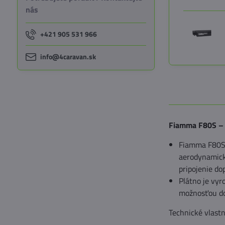
nás
+421 905 531 966
info@4caravan.sk
Fiamma F80S – s
Fiamma F80S 
aerodynamické
pripojenie do
Plátno je vyr
možnosťou do
Technické vlastn