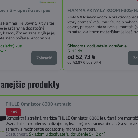
own S – upevňovací pás
FIAMMA PRIVACY ROOM F80S/F
FIAMMA Privacy Room je praktický preds
ktorý premení vašu markízu na plnohod
 Fiamma Tie Down S Kit v žltej
obytný priestor. Vďaka rýchlej montáži (
rbe je určený na dodatočné
minút) a kvalitným materiálom je ideálny
y k zemi, čím výrazne zvyšuje jej
karavany, obytné vozidlá, dodávky aj min
veterného počasia. Vhodný pre
Poskytuje ochranu pred vetrom, dažďom
kíz vrátane F35 Pro,
osledný kus,
Skladom u dodávateľa: doručenie
slnkom, čím zvyšuje komfort počas kemp
5S/L, F65S/L, F80S a Privacy
24 h
5-12 dní
od 52,73 €
Zobraziť
Zo
od 42,87 €
bez DPH
anejšie produkty
THULE Omnistor 6300 antracit
-10%
Kompaktná strešná markíza THULE Omnistor 6300 je určená pre montáž n
Vyznačuje sa moderným dizajnom, kvalitným spracovaním a výsuvom až 2
strechy s možnosťou dodatočnej montáže motora.
Dostupnosť:
Skladom u dodávateľa: doručenie 5-12 dní