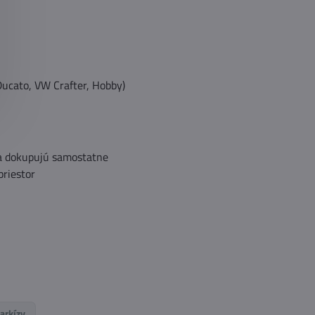
 Ducato, VW Crafter, Hobby)
 sa dokupujú samostatne
priestor
arkízy