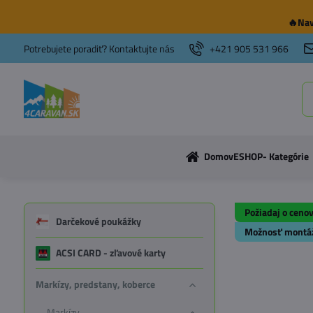
🔥Nav
Potrebujete poradiť? Kontaktujte nás
+421 905 531 966
Domov
ESHOP- Kategórie
Požiadaj o ceno
Darčekové poukážky
Možnosť montá
ACSI CARD - zľavové karty
Markízy, predstany, koberce
Markízy