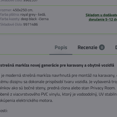
rozmer:
450x250 cm
,
farba plátna:
royal grey- šedá
,
Skladom u dodávate
farba kazety:
deep black -čierna
doručenie 5-12 d
Skladové číslo:
9971486
Popis
Recenzie
0
trešná markíza novej generácie pre karavany a obytné vozidlá
je moderná strešná markíza navrhnutá pre montáž na karavany, 
mu dizajnu sa dokonale prispôsobí tvaru vozidla. Je vybavená tro
plnkov ako sú bočné steny, predná clona alebo stan Privacy Room.
obené z viacvrstvového PVC vinylu, ktorý je vodoodolný, UV stabiln
kúpenia elektrického motora.
osti: