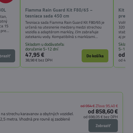
80L
Fiamma Rain Guard Kit F80/65 –
Kit te
tesniaca sada 450 cm
pre ma
tan,
notný
Tesniaca sada Fiamma Rain Guard Kit F80/65 je
Voliteľn
cca 15
určená na utesnenie medzery medzi strechou
320 cm) 
 pre
vozidla a adaptérom markízy, čím zabraňuje
stabilit
ivany.
zatekaniu vody. Kompatibilná s markízami
aj pri n
 a
Fiamma F80S, F65S a F65L.
Skladom u dodávateľa:
Skladom
ovania.
doručenie 5-12 dní
5-12 dn
47,95 €
od 49
braziť
Do košíka
38,98 €
bez DPH
od 40,2
od 954 €
Zľava 95,40 €
od 858,60 €
a strechu karavanov a obytných vozidiel.
od 698,05 €
bez DPH
,5 metra. Vhodná pre rovné aj zaoblené
Zobraziť