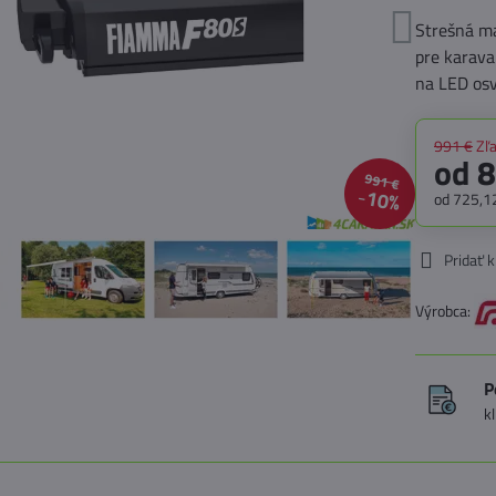
Strešná m
pre karava
na LED os
991 €
Zľ
od 
991 €
10%
od 725,1
Pridať 
Výrobca:
P
k