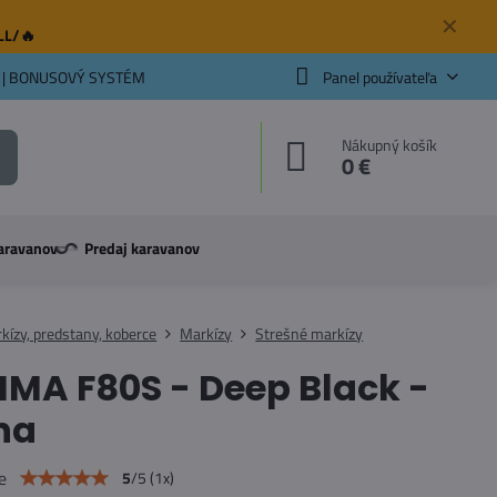
✕
ELL/🔥
 | BONUSOVÝ SYSTÉM
Panel používateľa
Nákupný košík
0 €
aravanov
Predaj karavanov
kízy, predstany, koberce
Markízy
Strešné markízy
MA F80S - Deep Black -
na
e
5
/
5
(
1
x)