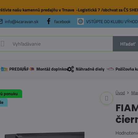
štívte našu
kamennú predajňu
v Trnave -Logistická 7 /obchvat za ČS SH
info@4caravan.sk
facebook
VSTÚPTE DO KLUBU VÝHOD
Hľadať
PREDAJŇA
Montáž doplnkov
Náhradné diely
Požíčovňa k
Úvod
Mar
vú ponuku
že
FIAM
čier
Hodnoteni