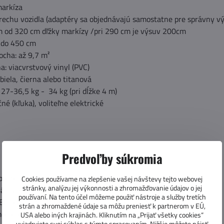
markíza
rechu vozidla (adaptéry sa objednávajú samostatne pre správny vý
 od 320 cm dľžky markízy /pri 290 cm je výsuv 200cm
 do 450 cm
ocha: až 9,7 m²
a: viacvrstvový vinyl (PVC)
biela, čierna alebo titanová
27-36,5 kg - 34 kg (pri dĺžke 4 m)
né (kľuka), voliteľne elektrické
S
Predvoľby súkromia
 podperné nohy
Cookies používame na zlepšenie vašej návštevy tejto webovej
stránky, analýzu jej výkonnosti a zhromažďovanie údajov o jej
vá lišta na prednom paneli
používaní. Na tento účel môžeme použiť nástroje a služby tretích
ED osvetlenie (LED pás nie je súčasťou balenia)
strán a zhromaždené údaje sa môžu preniesť k partnerom v EÚ,
otorový pohon (motor nie je súčasťou balenia)
USA alebo iných krajinách. Kliknutím na „Prijať všetky cookies“
vyjadrujete svoj súhlas s týmto spracovaním. Nižšie môžete nájsť