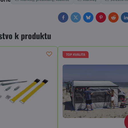
Facebook
Twitter
Bluesky
Pinterest
Reddit
L
stvo k produktu
TOP KVALITA