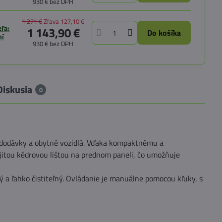
930 €
bez DPH
1 271 €
Zľava
127,10 €
ľa:
1 143,90 €
Do košíka
ní
930 €
bez DPH
Diskusia
0
dodávky a obytné vozidlá. Vďaka kompaktnému a
jitou kédrovou lištou na prednom paneli, čo umožňuje
ý a ľahko čistiteľný. Ovládanie je manuálne pomocou kľuky, s