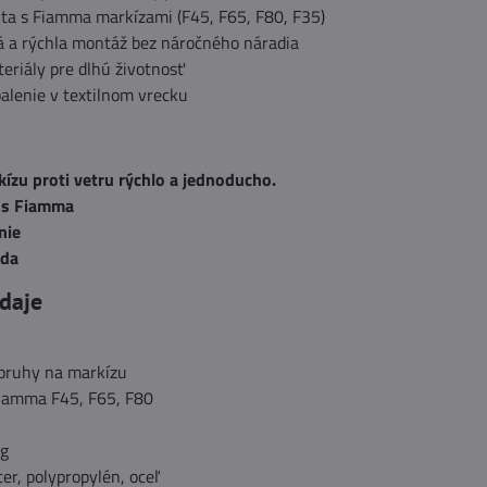
ita s Fiamma markízami (F45, F65, F80, F35)
 a rýchla montáž bez náročného náradia
eriály pre dlhú životnosť
alenie v textilnom vrecku
ízu proti vetru rýchlo a jednoducho.
 s Fiamma
nie
ada
daje
pruhy na markízu
iamma F45, F65, F80
g
er, polypropylén, oceľ