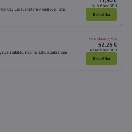
11,30 €
9,19 €
bez DPH
arkízy Caravanstore v kédrovej lište.
Do košíka
55 €
Zľava 2,75 €
52,25 €
42,48 €
bez DPH
uje stabilitu, napína látku a zabraňuje
Do košíka