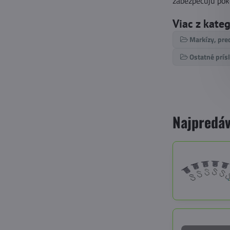
zabezpečujú pok
Viac z kate
Markízy, pre
Ostatné prís
Najpredáv