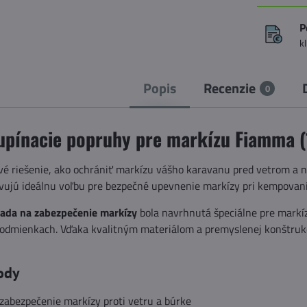
P
k
Popis
Recenzie
0
upínacie popruhy pre markízu Fiamma (
ivé riešenie, ako ochrániť markízu vášho karavanu pred vetrom a
ujú ideálnu voľbu pre bezpečné upevnenie markízy pri kempovaní 
sada na zabezpečenie markízy
bola navrhnutá špeciálne pre markí
odmienkach. Vďaka kvalitným materiálom a premyslenej konštrukcii
ody
zabezpečenie markízy proti vetru a búrke