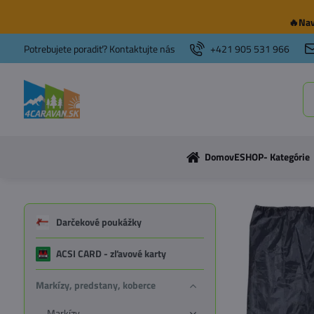
🔥Nav
Potrebujete poradiť? Kontaktujte nás
+421 905 531 966
Domov
ESHOP- Kategórie
Darčekové poukážky
ACSI CARD - zľavové karty
Markízy, predstany, koberce
Markízy