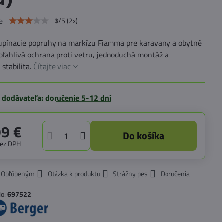
e
3
/
5
(
2
x)
upínacie popruhy na markízu Fiamma pre karavany a obytné
poľahlivá ochrana proti vetru, jednoduchá montáž a
stabilita.
Čítajte viac
 dodávateľa: doručenie 5-12 dní
99 €
Do košíka
bez DPH
k Obľúbeným
Otázka k produktu
Strážny pes
Doručenia
lo:
697522