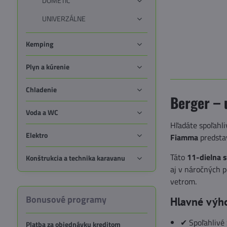
DOMETIC
UNIVERZÁLNE
Kemping
Plyn a kúrenie
Chladenie
Berger – 
Voda a WC
Hľadáte spoľahl
Elektro
Fiamma
predstav
Táto
11-dielna 
Konštrukcia a technika karavanu
aj v náročných p
vetrom.
Bonusové programy
Hlavné výh
✔ Spoľahlivé 
Platba za objednávku kreditom