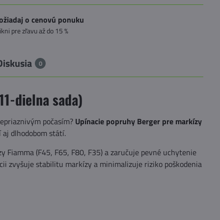
ožiadaj o cenovú ponuku
likni pre zľavu až do 15 %
Diskusia
0
11-dielna sada)
 nepriaznivým počasím?
Upínacie popruhy Berger pre markízy
aj dlhodobom státí.
zy Fiamma (F45, F65, F80, F35) a zaručuje pevné uchytenie
 zvyšuje stabilitu markízy a minimalizuje riziko poškodenia