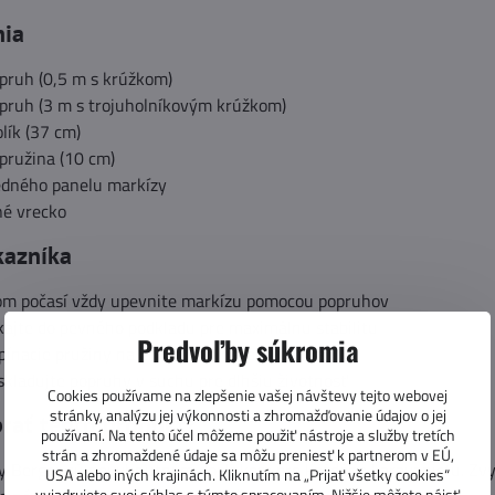
nia
opruh (0,5 m s krúžkom)
opruh (3 m s trojuholníkovým krúžkom)
olík (37 cm)
pružina (10 cm)
edného panelu markízy
né vrecko
kazníka
om počasí vždy upevnite markízu pomocou popruhov
kajte do pevného podkladu pre maximálnu stabilitu
Predvoľby súkromia
ínacie pružiny na elimináciu nárazov vetra
skladujte popruhy v suchu pre dlhšiu životnosť
Cookies používame na zlepšenie vašej návštevy tejto webovej
stránky, analýzu jej výkonnosti a zhromažďovanie údajov o jej
brať tento produkt?
používaní. Na tento účel môžeme použiť nástroje a služby tretích
strán a zhromaždené údaje sa môžu preniesť k partnerom v EÚ,
y Berger sú nevyhnutným doplnkom pre každého karavanistu. Zvy
USA alebo iných krajinách. Kliknutím na „Prijať všetky cookies“
vyjadrujete svoj súhlas s týmto spracovaním. Nižšie môžete nájsť