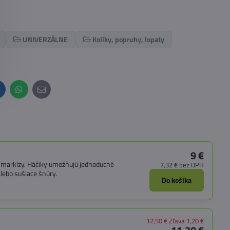
UNIVERZÁLNE
Kolíky, popruhy, lopaty
inkedIn
WhatsApp
E-
mail
9 €
y) markízy. Háčiky umožňujú jednoduché
7,32 €
bez DPH
lebo sušiace šnúry.
Do košíka
12,50 €
Zľava 1,20 €