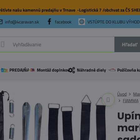
štívte našu
kamennú predajňu
v Trnave -Logistická 7 /obchvat za ČS SH
info@4caravan.sk
facebook
VSTÚPTE DO KLUBU VÝHOD
Hľadať
PREDAJŇA
Montáž doplnkov
Náhradné diely
Požíčovňa k
Úvod
Mar
FIAMMA
Upín
mark
sad