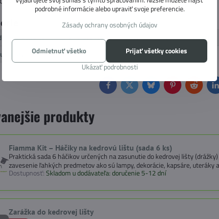
ojné kempovanie za každého počasia.
podrobné informácie alebo upraviť svoje preferencie.
górie
Zásady ochrany osobných údajov
dstany, koberce
Príslušenstvo pre stany a markízy
FIAMMA
Odmietnuť všetko
Prijať všetky cookies
lušenstvo
Ukázať podrobnosti
Facebook
Twitter
Bluesky
Pinterest
Reddit
L
anejšie produkty
Fiamma Kit – Háčiky na kedrovú lištu (sada 6 ks)
Praktická sada 6 háčikov určených na zasunutie do kedrovej lišty (drážk
zavesenie ľahkých predmetov ako sú lampy, dekorácie, kapsáre, uteráky a
Dostupnosť:
Skladom u dodávateľa: doručenie 5-12 dní
Zarážka do kedrovej lišty