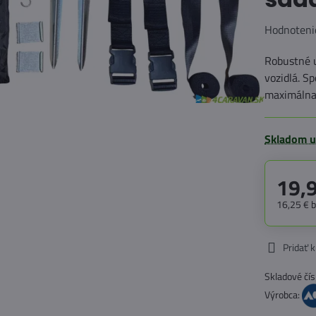
Hodnoteni
Robustné 
vozidlá. S
maximálna 
Skladom u
19,
16,25 €
Pridať 
Skladové čís
Výrobca: