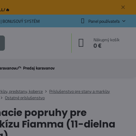
✕
ELL/🔥
 | BONUSOVÝ SYSTÉM
Panel používateľa
Nákupný košík
0 €
aravanov
Predaj karavanov
kízy, predstany, koberce
Príslušenstvo pre stany a markízy
Ostatné príslušenstvo
acie popruhy pre
ízu Fiamma (11-dielna
a)