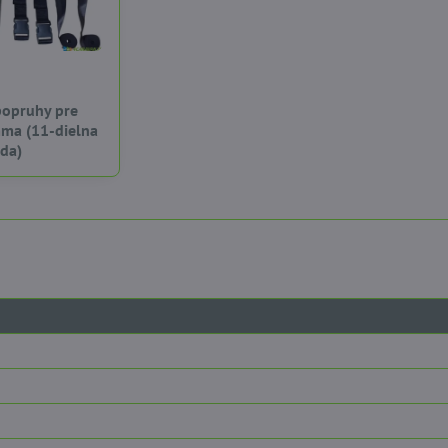
popruhy pre
mma (11-dielna
ada)