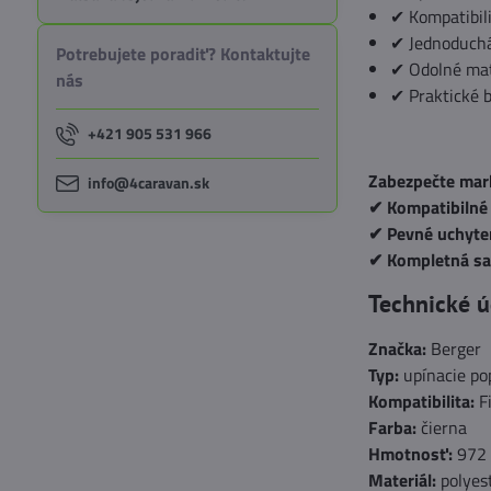
✔ Kompatibil
✔ Jednoduchá
Potrebujete poradiť? Kontaktujte
✔ Odolné mat
nás
✔ Praktické b
+421 905 531 966
Zabezpečte mark
info@4caravan.sk
✔ Kompatibilné
✔ Pevné uchyte
✔ Kompletná s
Technické ú
Značka:
Berger
Typ:
upínacie po
Kompatibilita:
F
Farba:
čierna
Hmotnosť:
972 
Materiál:
polyest