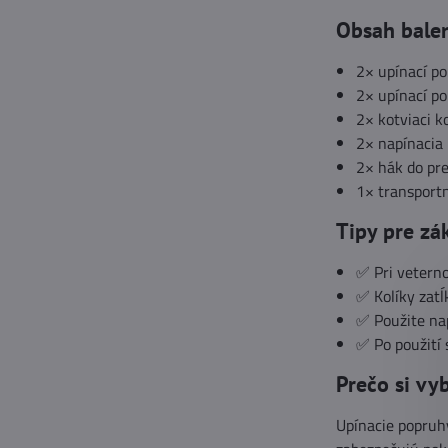
Obsah bale
2× upínací p
2× upínací p
2× kotviaci k
2× napínacia 
2× hák do pr
1× transport
Tipy pre zá
✅ Pri vetern
✅ Kolíky zatĺ
✅ Použite nap
✅ Po použití 
Prečo si vy
Upínacie popruh