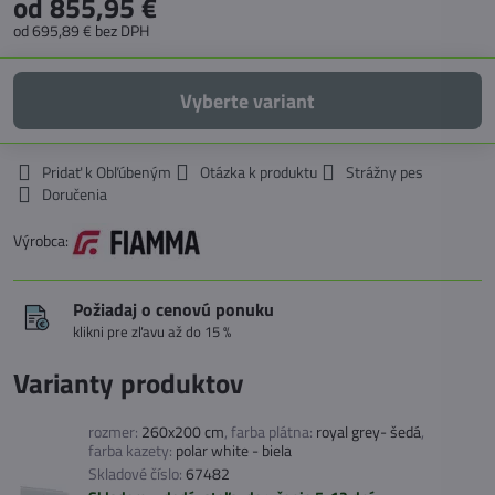
od 855,95 €
od 695,89 €
bez DPH
Vyberte variant
Pridať k Obľúbeným
Otázka k produktu
Strážny pes
Doručenia
Výrobca:
Požiadaj o cenovú ponuku
klikni pre zľavu až do 15 %
Varianty produktov
rozmer:
260x200 cm
,
farba plátna:
royal grey- šedá
,
farba kazety:
polar white - biela
Skladové číslo:
67482