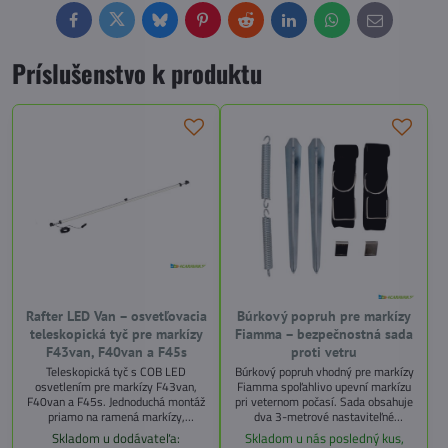
Facebook
Twitter
Bluesky
Pinterest
Reddit
LinkedIn
WhatsApp
E-
mail
Príslušenstvo k produktu
Rafter LED Van – osvetľovacia
Búrkový popruh pre markízy
teleskopická tyč pre markízy
Fiamma – bezpečnostná sada
F43van, F40van a F45s
proti vetru
Teleskopická tyč s COB LED
Búrkový popruh vhodný pre markízy
osvetlením pre markízy F43van,
Fiamma spoľahlivo upevní markízu
F40van a F45s. Jednoduchá montáž
pri veternom počasí. Sada obsahuje
priamo na ramená markízy,
dva 3-metrové nastaviteľné
napájanie cez 12 V zásuvku
popruhy, dve pružiny a dva kolíky
Skladom u dodávateľa:
Skladom u nás posledný kus,
(zapaľovač). Neutrálne biele svetlo
pre stabilné a bezpečné ukotvenie