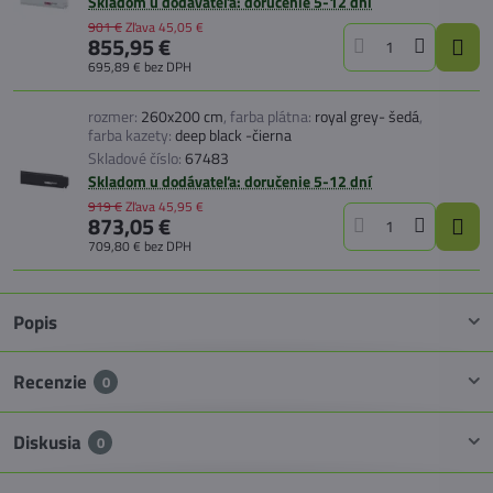
Skladom u dodávateľa: doručenie 5-12 dní
901 €
Zľava
45,05 €
855,95 €
695,89 €
bez DPH
rozmer:
260x200 cm
,
farba plátna:
royal grey- šedá
,
farba kazety:
deep black -čierna
Skladové číslo:
67483
Skladom u dodávateľa: doručenie 5-12 dní
919 €
Zľava
45,95 €
873,05 €
709,80 €
bez DPH
Popis
Recenzie
0
Diskusia
0