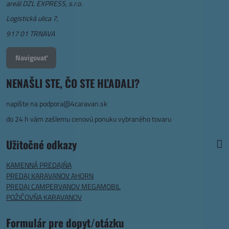
areál DZL EXPRESS, s.r.o.
Logistická ulica 7,
917 01 TRNAVA
Navigovať
NENAŠLI STE, ČO STE HĽADALI?
napíšte na
podpora@4caravan.sk
do 24 h vám zašlemu cenovú ponuku vybraného tovaru
Užitočné odkazy
KAMENNÁ PREDAJŇA
PREDAJ KARAVANOV AHORN
PREDAJ CAMPERVANOV MEGAMOBIL
POŽIČOVŇA KARAVANOV
Formulár pre dopyt/otázku