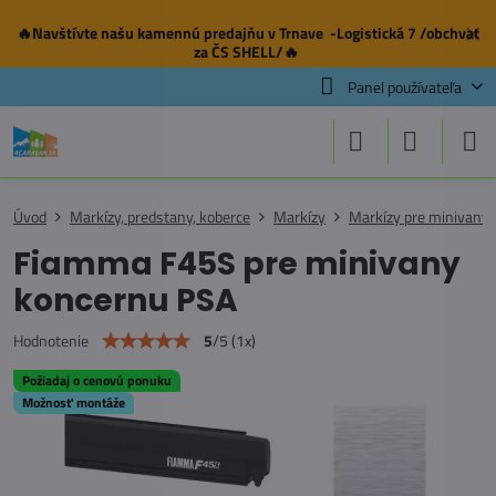
🔥Navštívte našu
kamennú predajňu
v Trnave -Logistická 7 /obchvat
✕
za ČS SHELL/🔥
Panel používateľa
Úvod
Markízy, predstany, koberce
Markízy
Markízy pre minivany
Fiamma F45S pre minivany
koncernu PSA
5
/
5
(
1
x)
Hodnotenie
Požiadaj o cenovú ponuku
Možnosť montáže