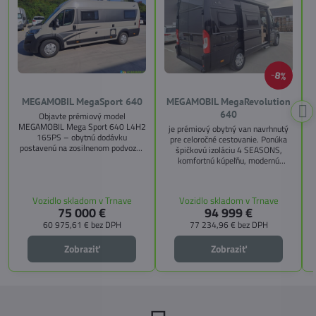
8%
MEGAMOBIL MegaSport 640
MEGAMOBIL MegaRevolution
640
Objavte prémiový model
MEGAMOBIL Mega Sport 640 L4H2
je prémiový obytný van navrhnutý
165PS – obytnú dodávku
pre celoročné cestovanie. Ponúka
postavenú na zosilnenom podvozku
špičkovú izoláciu 4 SEASONS,
Citroën Jumper, s dĺžkou 6,36 m a
komfortnú kúpeľňu, modernú
výškou 2,59 m. Tento model ponúka
kuchyňu, priestrannú spálňu s
4 miesta na jazdu a až 3 miesta na
s
pamäťovými matracmi a množstvo
spanie vďaka extra širokému
úložných riešení. Vďaka balíkom
Vozidlo skladom v Trnave
Vozidlo skladom v Trnave
pozdĺžnemu lôžku a možnosti
CITY, TECHNO, SICHERHEIT a
75 000 €
94 999 €
doplniť predné prídavné lôžko.
MEGA WINTER získate maximálnu
bezpečnosť, pohodlie a
60 975,61 €
bez DPH
77 234,96 €
bez DPH
technologické inovácie. Ideálna
voľba pre tých, ktorí hľadajú luxus,
Zobraziť
Zobraziť
funkčnosť a slobodu na cestách.