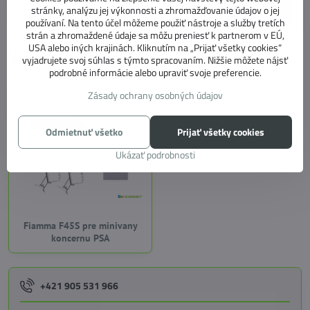
od 683,10 €
stránky, analýzu jej výkonnosti a zhromažďovanie údajov o jej
Zobraziť
od 555,37 €
bez DPH
používaní. Na tento účel môžeme použiť nástroje a služby tretích
strán a zhromaždené údaje sa môžu preniesť k partnerom v EÚ,
USA alebo iných krajinách. Kliknutím na „Prijať všetky cookies“
Navštívené produkty
vyjadrujete svoj súhlas s týmto spracovaním. Nižšie môžete nájsť
podrobné informácie alebo upraviť svoje preferencie.
Zásady ochrany osobných údajov
Odmietnuť všetko
Prijať všetky cookies
Ukázať podrobnosti
Fiamma F45S pre minivany
koncernu PSA
+421 905 531 966