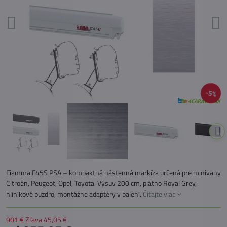
5%
Fiamma F45S PSA – kompaktná nástenná markíza určená pre minivany
Citroën, Peugeot, Opel, Toyota. Výsuv 200 cm, plátno Royal Grey,
hliníkové puzdro, montážne adaptéry v balení.
Čítajte viac
901 €
Zľava
45,05 €