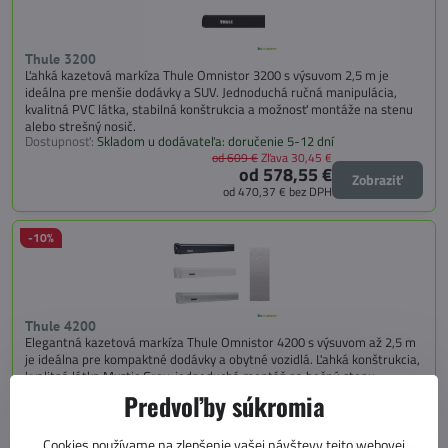
Thule 3200
Ľahká kazetová markíza Thule Omnistor 3200 s výsuvom 2,5 m je
ideálna pre menšie dodávky a SUV. Jednoduchá ručná manipulácia,
kvalitná PVC látka, stabilná konštrukcia a možnosť montáže na stenu
alebo strešný nosič.
Dostupnosť:
Skladom u dodávateľa: doručenie 5-12 dní
od 609 €
Zľava 30,45 €
od 578,55 €
Zobraziť
od 470,37 €
bez DPH
-10%
Thule 4200
Elegantná kazetová markíza Thule Omnistor 4200 s výsuvom až 2,5 m
je ideálna pre kompaktné dodávky a obytné vozidlá. Ľahká konštrukcia,
kvalitná látka Mystic Grey, jednoduchá montáž na bočnú stenu
pomocou priloženého plochého adaptéra alebo montážnych adaptérov
Predvoľby súkromia
podľa druhu vozidla na objednávku.
Dostupnosť:
Skladom u dodávateľa: doručenie 5-12 dní
od 759 €
Zľava 75,90 €
Cookies používame na zlepšenie vašej návštevy tejto webovej