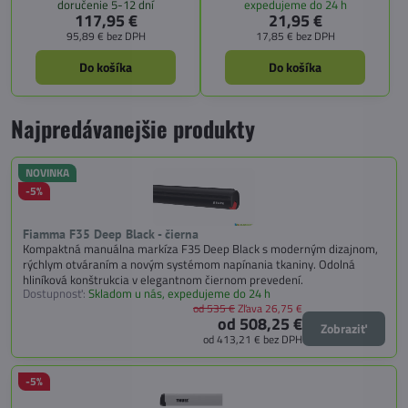
doručenie 5-12 dní
expedujeme do 24 h
4000 K, krytie IP65.
bez poškodenia látky.
117,95 €
21,95 €
95,89 €
bez DPH
17,85 €
bez DPH
Do košíka
Do košíka
Najpredávanejšie produkty
NOVINKA
-5%
Fiamma F35 Deep Black - čierna
Kompaktná manuálna markíza F35 Deep Black s moderným dizajnom,
rýchlym otváraním a novým systémom napínania tkaniny. Odolná
hliníková konštrukcia v elegantnom čiernom prevedení.
Dostupnosť:
Skladom u nás, expedujeme do 24 h
od 535 €
Zľava 26,75 €
od 508,25 €
Zobraziť
od 413,21 €
bez DPH
-5%