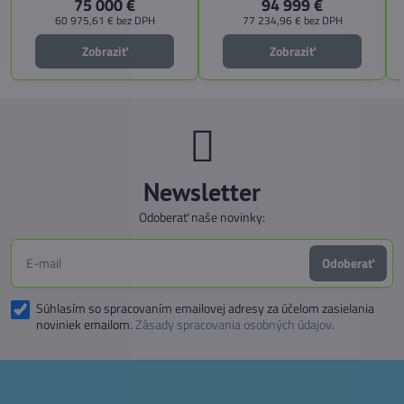
75 000 €
94 999 €
doplniť predné prídavné lôžko.
MEGA WINTER získate maximálnu
bezpečnosť, pohodlie a
60 975,61 €
bez DPH
77 234,96 €
bez DPH
technologické inovácie. Ideálna
voľba pre tých, ktorí hľadajú luxus,
Zobraziť
Zobraziť
funkčnosť a slobodu na cestách.
Newsletter
Odoberať naše novinky:
Odoberať
Súhlasím so spracovaním emailovej adresy za účelom zasielania
noviniek emailom.
Zásady spracovania osobných údajov.