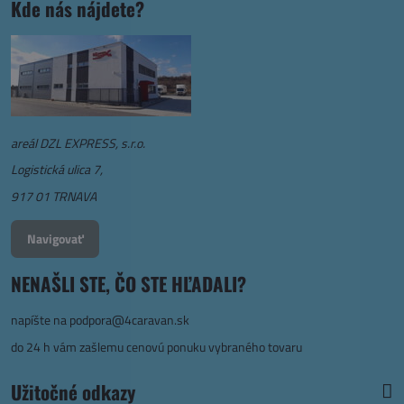
Kde nás nájdete?
areál DZL EXPRESS, s.r.o.
Logistická ulica 7,
917 01 TRNAVA
Navigovať
NENAŠLI STE, ČO STE HĽADALI?
napíšte na
podpora@4caravan.sk
do 24 h vám zašlemu cenovú ponuku vybraného tovaru
Užitočné odkazy