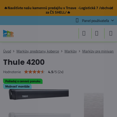
🔥Navštívte našu
kamennú predajňu
v Trnave -Logistická 7 /obchvat
✕
za ČS SHELL/🔥
Panel používateľa
Úvod
Markízy, predstany, koberce
Markízy
Markízy pre minivany
Thule 4200
4.5
/
5
(
2
x)
Hodnotenie
Požiadaj o cenovú ponuku
Možnosť montáže