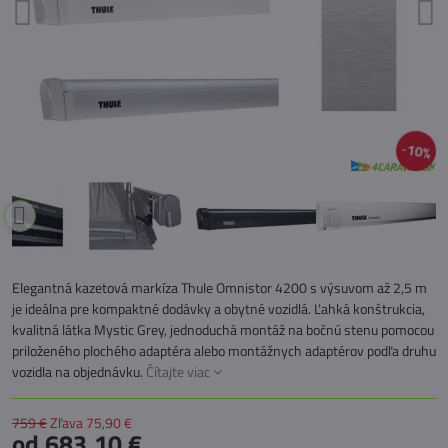
10%
Elegantná kazetová markíza Thule Omnistor 4200 s výsuvom až 2,5 m
je ideálna pre kompaktné dodávky a obytné vozidlá. Ľahká konštrukcia,
kvalitná látka Mystic Grey, jednoduchá montáž na bočnú stenu pomocou
priloženého plochého adaptéra alebo montážnych adaptérov podľa druhu
vozidla na objednávku.
Čítajte viac
759 €
Zľava
75,90 €
od 683,10 €