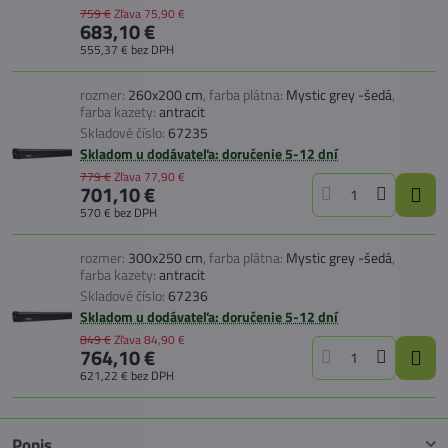
759 €
Zľava
75,90 €
683,10 €
555,37 €
bez DPH
rozmer:
260x200 cm
,
farba plátna:
Mystic grey -šedá
,
farba kazety:
antracit
Skladové číslo:
67235
Skladom u dodávateľa: doručenie 5-12 dní
779 €
Zľava
77,90 €
701,10 €
570 €
bez DPH
rozmer:
300x250 cm
,
farba plátna:
Mystic grey -šedá
,
farba kazety:
antracit
Skladové číslo:
67236
Skladom u dodávateľa: doručenie 5-12 dní
849 €
Zľava
84,90 €
764,10 €
621,22 €
bez DPH
Popis