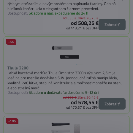
rýchlym otváraním a novým systémom napínania tkaniny. Odolná
hliníková konštrukcia v elegantnom čiernom prevedení.
Dostupnosť:
Skladom u nás, expedujeme do 24 h
od 535 €
Zľava 26,75 €
od 508,25 €
Zobraziť
od 413,21 €
bez DPH
-5%
Thule 3200
Ľahká kazetová markíza Thule Omnistor 3200 s výsuvom 2,5 m je
ideálna pre menšie dodávky a SUV. Jednoduchá ručná manipulácia,
kvalitná PVC látka, stabilná konštrukcia a možnosť montáže na stenu
alebo strešný nosič.
Dostupnosť:
Skladom u dodávateľa: doručenie 5-12 dní
od 609 €
Zľava 30,45 €
od 578,55 €
Zobraziť
od 470,37 €
bez DPH
-10%