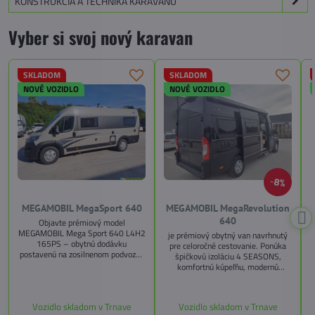
KONŠTRUKCIA A TECHNIKA KARAVANU
Vyber si svoj nový karavan
SKLADOM
SKLADOM
NOVÉ VOZIDLO
NOVÉ VOZIDLO
8%
MEGAMOBIL MegaSport 640
MEGAMOBIL MegaRevolution
640
Objavte prémiový model
MEGAMOBIL Mega Sport 640 L4H2
je prémiový obytný van navrhnutý
165PS – obytnú dodávku
pre celoročné cestovanie. Ponúka
postavenú na zosilnenom podvozku
špičkovú izoláciu 4 SEASONS,
Citroën Jumper, s dĺžkou 6,36 m a
komfortnú kúpeľňu, modernú
výškou 2,59 m. Tento model ponúka
kuchyňu, priestrannú spálňu s
4 miesta na jazdu a až 3 miesta na
s
pamäťovými matracmi a množstvo
spanie vďaka extra širokému
úložných riešení. Vďaka balíkom
Vozidlo skladom v Trnave
Vozidlo skladom v Trnave
pozdĺžnemu lôžku a možnosti
CITY, TECHNO, SICHERHEIT a