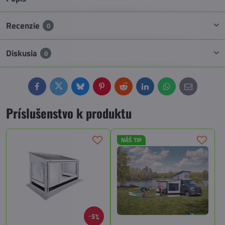
Recenzie
0
Diskusia
0
Facebook
Twitter
Bluesky
Pinterest
Reddit
LinkedIn
WhatsApp
E-
mail
Príslušenstvo k produktu
NÁŠ TIP
5%