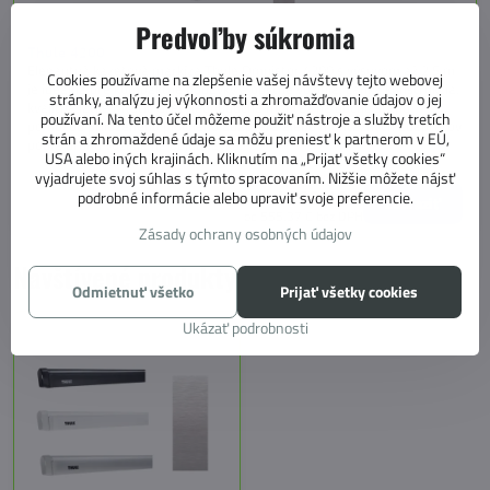
Predvoľby súkromia
Thule 4200
Elegantná kazetová markíza Thule Omnistor 4200 s výsuvom až 2,5 m
Cookies používame na zlepšenie vašej návštevy tejto webovej
je ideálna pre kompaktné dodávky a obytné vozidlá. Ľahká konštrukcia,
stránky, analýzu jej výkonnosti a zhromažďovanie údajov o jej
kvalitná látka Mystic Grey, jednoduchá montáž na bočnú stenu
používaní. Na tento účel môžeme použiť nástroje a služby tretích
pomocou priloženého plochého adaptéra alebo montážnych adaptérov
strán a zhromaždené údaje sa môžu preniesť k partnerom v EÚ,
podľa druhu vozidla na objednávku.
USA alebo iných krajinách. Kliknutím na „Prijať všetky cookies“
Dostupnosť:
Skladom u dodávateľa: doručenie 5-12 dní
vyjadrujete svoj súhlas s týmto spracovaním. Nižšie môžete nájsť
od 759 €
Zľava 75,90 €
od 683,10 €
podrobné informácie alebo upraviť svoje preferencie.
Zobraziť
od 555,37 €
bez DPH
Zásady ochrany osobných údajov
Navštívené produkty
Odmietnuť všetko
Prijať všetky cookies
Ukázať podrobnosti