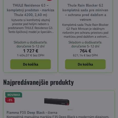
THULE Residence G3 –
Thule Rain Blocker G2
kompletný predstan - markíza
kompletná sada pre minivan
Thule 4200, 2,60 m)
– ochrana pred dažďom a
vetrom
Vytvorte si komfortný obytný
priestor pod holým nebom s
Kompletná sada Thule Rain Blocker
predstanom THULE Residence G3.
G2 Pack Minivan je ideálnym
Tento špičkový model je špeciálne
riešením pre ochranu priestoru pod
navrhnutý pre Volkswagen T5/T6 a
markízou pred dažďom a vetrom.
Mercedes Vito/V-Class v
Obsahuje 2 bočné steny a 2 predné
Skladom u dodávateľa:
Skladom u dodávateľa:
kombinácii s markízou Thule
panely (šírka 1,27 m), ktoré sú
doručenie 5-12 dní
doručenie 5-12 dní
Omnistor 4200 (dĺžka 2,60 m).
kompatibilné s markízami Thule
1 727 €
764 €
Perfektné riešenie pre pohodlné
Omnistor 5102 a 4200/4900 s
1 404,07 €
bez DPH
621,14 €
bez DPH
kempovanie s maximálnou ochranou
dĺžkou 2,60 m.
pred vetrom a dažďom.
Do košíka
Do košíka
Najpredávanejšie produkty
NOVINKA
-5%
Fiamma F35 Deep Black - čierna
Kompaktná manuálna markíza F35 Deep Black s moderným dizajnom,