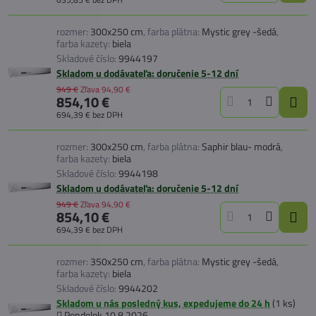
rozmer:
300x250 cm
,
farba plátna:
Mystic grey -šedá
,
farba kazety:
biela
Skladové číslo:
9944197
Skladom u dodávateľa: doručenie 5-12 dní
949 €
Zľava
94,90 €
854,10 €
694,39 €
bez DPH
rozmer:
300x250 cm
,
farba plátna:
Saphir blau- modrá
,
farba kazety:
biela
Skladové číslo:
9944198
Skladom u dodávateľa: doručenie 5-12 dní
949 €
Zľava
94,90 €
854,10 €
694,39 €
bez DPH
rozmer:
350x250 cm
,
farba plátna:
Mystic grey -šedá
,
farba kazety:
biela
Skladové číslo:
9944202
Skladom u nás posledný kus, expedujeme do 24 h
(
1
ks)
Pondelok
10.8.2026