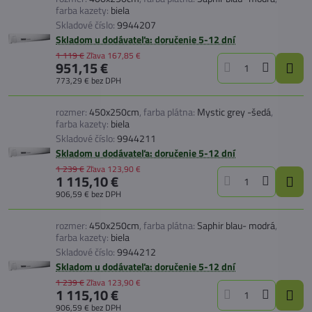
farba kazety:
biela
Skladové číslo:
9944207
Skladom u dodávateľa: doručenie 5-12 dní
1 119 €
Zľava
167,85 €
951,15 €
773,29 €
bez DPH
rozmer:
450x250cm
,
farba plátna:
Mystic grey -šedá
,
farba kazety:
biela
Skladové číslo:
9944211
Skladom u dodávateľa: doručenie 5-12 dní
1 239 €
Zľava
123,90 €
1 115,10 €
906,59 €
bez DPH
rozmer:
450x250cm
,
farba plátna:
Saphir blau- modrá
,
farba kazety:
biela
Skladové číslo:
9944212
Skladom u dodávateľa: doručenie 5-12 dní
1 239 €
Zľava
123,90 €
1 115,10 €
906,59 €
bez DPH