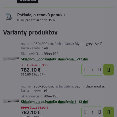
Požiadaj o cenovú ponuku
klikni pre zľavu až do 15 %
Varianty produktov
rozmer:
260x200 cm
,
farba plátna:
Mystic grey -šedá
,
farba kazety:
biela
Skladové číslo:
9944192
Skladom u dodávateľa: doručenie 5-12 dní
869 €
Zľava
86,90 €
782,10 €
635,85 €
bez DPH
rozmer:
260x200 cm
,
farba plátna:
Saphir blau- modrá
,
farba kazety:
biela
Skladové číslo:
9944193
Skladom u dodávateľa: doručenie 5-12 dní
869 €
Zľava
86,90 €
782,10 €
635,85 €
bez DPH