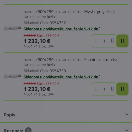
rozmer:
500x250 cm
,
farba plátna:
Mystic grey -šedá
,
farba kazety:
biela
Skladové číslo:
9954732
Skladom u dodávateľa: doručenie 5-12 dní
1 369 €
Zľava
136,90 €
1 232,10 €
1 001,71 €
bez DPH
rozmer:
500x250 cm
,
farba plátna:
Saphir blau- modrá
,
farba kazety:
biela
Skladové číslo:
9954733
Skladom u dodávateľa: doručenie 5-12 dní
1 369 €
Zľava
136,90 €
1 232,10 €
1 001,71 €
bez DPH
Popis
Recenzie
0