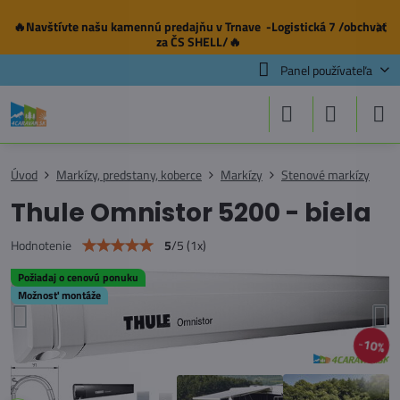
🔥Navštívte našu
kamennú predajňu
v Trnave -Logistická 7 /obchvat
✕
za ČS SHELL/🔥
Panel používateľa
Úvod
Markízy, predstany, koberce
Markízy
Stenové markízy
Thule Omnistor 5200 - biela
5
/
5
(
1
x)
Hodnotenie
Požiadaj o cenovú ponuku
Možnosť montáže
10%