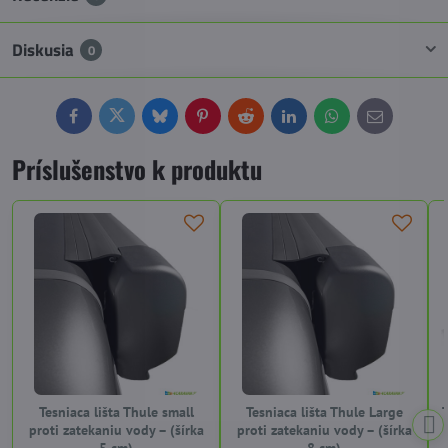
Diskusia
0
Facebook
Twitter
Bluesky
Pinterest
Reddit
LinkedIn
WhatsApp
E-
mail
Príslušenstvo k produktu
Tesniaca lišta Thule small
Tesniaca lišta Thule Large
proti zatekaniu vody – (šírka
proti zatekaniu vody – (šírka
5 cm)
8 cm)