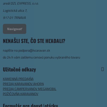
areál DZL EXPRESS, s.r.o.
Logistická ulica 7,
917 01 TRNAVA
Navigovať
NENAŠLI STE, ČO STE HĽADALI?
napíšte na
podpora@4caravan.sk
do 24 h vám zašlemu cenovú ponuku vybraného tovaru
Užitočné odkazy
KAMENNÁ PREDAJŇA
PREDAJ KARAVANOV AHORN
PREDAJ CAMPERVANOV MEGAMOBIL
POŽIČOVŇA KARAVANOV
Formulár pre dopyt/otázku