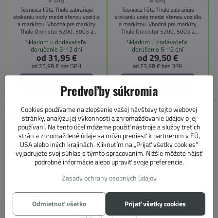
Tesniaca lišta Thule zabraňuje
Tesniaca lišta Thule zabraňuje
U
stekaniu vody medzi stenou vozidla
stekaniu vody medzi stenou vozidla
a markízou. Vhodná pre markízy
a markízou. Vhodná pre markízy
Thule Omnistor 5200, 5003 a
Thule Omnistor 5200, 5003 a
8000.
8000.
Skladom u dodávateľa:
Skladom u dodávateľa:
doručenie 5-12 dní
doručenie 5-12 dní
od 31,95 €
od 29,50 €
od 25,98 €
bez DPH
od 23,98 €
bez DPH
Zobraziť
Zobraziť
Predvoľby súkromia
Cookies používame na zlepšenie vašej návštevy tejto webovej
Najpredávanejšie produkty
stránky, analýzu jej výkonnosti a zhromažďovanie údajov o jej
používaní. Na tento účel môžeme použiť nástroje a služby tretích
strán a zhromaždené údaje sa môžu preniesť k partnerom v EÚ,
NOVINKA
USA alebo iných krajinách. Kliknutím na „Prijať všetky cookies“
-5%
vyjadrujete svoj súhlas s týmto spracovaním. Nižšie môžete nájsť
podrobné informácie alebo upraviť svoje preferencie.
Fiamma F35 Deep Black - čierna
Zásady ochrany osobných údajov
Kompaktná manuálna markíza F35 Deep Black s moderným dizajnom,
rýchlym otváraním a novým systémom napínania tkaniny. Odolná
hliníková konštrukcia v elegantnom čiernom prevedení.
Odmietnuť všetko
Prijať všetky cookies
Dostupnosť:
Skladom u nás, expedujeme do 24 h
od 535 €
Zľava 26,75 €