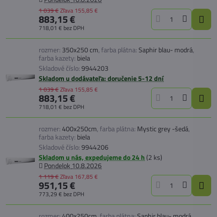
1 039 €
Zľava
155,85 €
883,15 €
718,01 €
bez DPH
rozmer:
350x250 cm
,
farba plátna:
Saphir blau- modrá
,
farba kazety:
biela
Skladové číslo:
9944203
Skladom u dodávateľa: doručenie 5-12 dní
1 039 €
Zľava
155,85 €
883,15 €
718,01 €
bez DPH
rozmer:
400x250cm
,
farba plátna:
Mystic grey -šedá
,
farba kazety:
biela
Skladové číslo:
9944206
Skladom u nás, expedujeme do 24 h
(
2
ks)
Pondelok
10.8.2026
1 119 €
Zľava
167,85 €
951,15 €
773,29 €
bez DPH
rozmer:
400x250cm
,
farba plátna:
Saphir blau- modrá
,