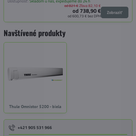
Dostupnosť:
Skladom u nás, expedujeme do 24 h
od 821 €
Zľava 82,10 €
od 738,90 €
Zobraziť
od 600,73 €
bez DPH
Navštívené produkty
Thule Omnistor 5200 - biela
+421 905 531 966