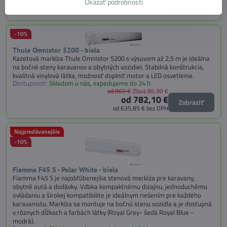
od 508,25 €
Ukázať podrobnosti
Zobraziť
od 413,21 €
bez DPH
-10%
Thule Omnistor 5200 - biela
Kazetová markíza Thule Omnistor 5200 s výsuvom až 2,5 m je ideálna
na bočné steny karavanov a obytných vozidiel. Stabilná konštrukcia,
kvalitná vinylová látka, možnosť doplniť motor a LED osvetlenie.
Dostupnosť:
Skladom u nás, expedujeme do 24 h
od 869 €
Zľava 86,90 €
od 782,10 €
Zobraziť
od 635,85 €
bez DPH
Najpredávanejšie
-10%
Fiamma F45 S - Polar White - biela
Fiamma F45 S je najobľúbenejšia stenová markíza pre karavany,
obytné autá a dodávky. Vďaka kompaktnému dizajnu, jednoduchému
ovládaniu a širokej kompatibilite je ideálnym riešením pre každého
karavanistu. Markíza sa montuje na bočnú stenu vozidla a je dostupná
v rôznych dĺžkach a farbách látky (Royal Grey- šedá Royal Blue -
modrá).