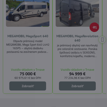
8%
MEGAMOBIL MegaSport 640
MEGAMOBIL MegaRevolution
640
Objavte prémiový model
MEGAMOBIL Mega Sport 640 L4H2
je prémiový obytný van navrhnutý
165PS – obytnú dodávku
pre celoročné cestovanie. Ponúka
postavenú na zosilnenom podvozku
špičkovú izoláciu 4 SEASONS,
Citroën Jumper, s dĺžkou 6,36 m a
komfortnú kúpeľňu, modernú
výškou 2,59 m. Tento model ponúka
kuchyňu, priestrannú spálňu s
4 miesta na jazdu a až 3 miesta na
s
pamäťovými matracmi a množstvo
spanie vďaka extra širokému
úložných riešení. Vďaka balíkom
Vozidlo skladom v Trnave
Vozidlo skladom v Trnave
pozdĺžnemu lôžku a možnosti
CITY, TECHNO, SICHERHEIT a
75 000 €
94 999 €
doplniť predné prídavné lôžko.
MEGA WINTER získate maximálnu
bezpečnosť, pohodlie a
60 975,61 €
bez DPH
77 234,96 €
bez DPH
technologické inovácie. Ideálna
voľba pre tých, ktorí hľadajú luxus,
Zobraziť
Zobraziť
funkčnosť a slobodu na cestách.