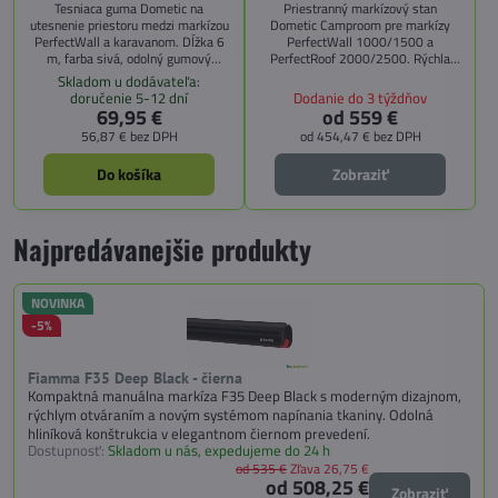
Tesniaca guma Dometic na
Priestranný markízový stan
utesnenie priestoru medzi markízou
Dometic Camproom pre markízy
PerfectWall a karavanom. Dĺžka 6
PerfectWall 1000/1500 a
m, farba sivá, odolný gumový
PerfectRoof 2000/2500. Rýchla
materiál.
montáž, nízka hmotnosť,
Skladom u dodávateľa:
moskytiéry a PVC okná s roletami.
doručenie 5-12 dní
Dodanie do 3 týždňov
69,95 €
od 559 €
56,87 €
bez DPH
od 454,47 €
bez DPH
Do košíka
Zobraziť
Najpredávanejšie produkty
NOVINKA
-5%
Fiamma F35 Deep Black - čierna
Kompaktná manuálna markíza F35 Deep Black s moderným dizajnom,
rýchlym otváraním a novým systémom napínania tkaniny. Odolná
hliníková konštrukcia v elegantnom čiernom prevedení.
Dostupnosť:
Skladom u nás, expedujeme do 24 h
od 535 €
Zľava 26,75 €
od 508,25 €
Zobraziť