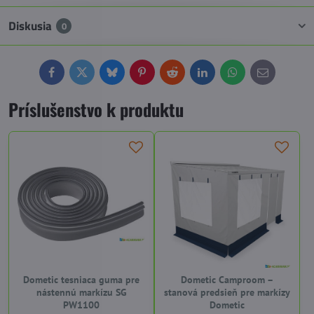
Diskusia
0
Facebook
Twitter
Bluesky
Pinterest
Reddit
LinkedIn
WhatsApp
E-
mail
Príslušenstvo k produktu
Dometic tesniaca guma pre
Dometic Camproom –
nástennú markízu SG
stanová predsieň pre markízy
PW1100
Dometic