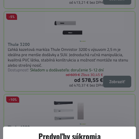
od 413,21 €
bez DPH
-5%
Thule 3200
Ľahká kazetová markíza Thule Omnistor 3200 s výsuvom 2,5 m je
ideálna pre menšie dodávky a SUV. Jednoduchá ručná manipulácia,
kvalitná PVC látka, stabilná konštrukcia a možnosť montáže na stenu
alebo strešný nosič.
Dostupnosť:
Skladom u dodávateľa: doručenie 5-12 dní
od 609 €
Zľava 30,45 €
od 578,55 €
Zobraziť
od 470,37 €
bez DPH
-10%
Thule 4200
Elegantná kazetová markíza Thule Omnistor 4200 s výsuvom až 2,5 m
Predvoľby súkromia
je ideálna pre kompaktné dodávky a obytné vozidlá. Ľahká konštrukcia,