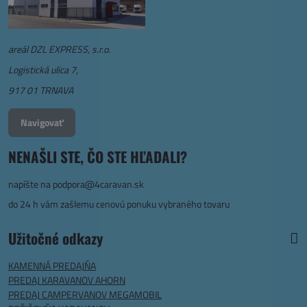
areál DZL EXPRESS, s.r.o.
Logistická ulica 7,
917 01 TRNAVA
Navigovať
NENAŠLI STE, ČO STE HĽADALI?
napíšte na
podpora@4caravan.sk
do 24 h vám zašlemu cenovú ponuku vybraného tovaru
Užitočné odkazy
KAMENNÁ PREDAJŇA
PREDAJ KARAVANOV AHORN
PREDAJ CAMPERVANOV MEGAMOBIL