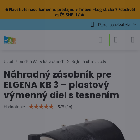
🔥Navštívte našu
kamennú predajňu
v Trnave -Logistická 7 /obchvat
✕
za ČS SHELL/🔥
Panel používateľa
Úvod
Voda a WC v karavanoch
Bojler a ohrev vody
Náhradný zásobník pre
ELGENA KB 3 – plastový
výmenný diel s tesnením
5
/
5
(
1
x)
Hodnotenie