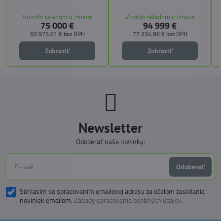
4 miesta na jazdu a až 3 miesta na
s
pamäťovými matracmi a množstvo
spanie vďaka extra širokému
úložných riešení. Vďaka balíkom
Vozidlo skladom v Trnave
Vozidlo skladom v Trnave
pozdĺžnemu lôžku a možnosti
CITY, TECHNO, SICHERHEIT a
75 000 €
94 999 €
doplniť predné prídavné lôžko.
MEGA WINTER získate maximálnu
bezpečnosť, pohodlie a
60 975,61 €
bez DPH
77 234,96 €
bez DPH
technologické inovácie. Ideálna
voľba pre tých, ktorí hľadajú luxus,
Zobraziť
Zobraziť
funkčnosť a slobodu na cestách.
Newsletter
Odoberať naše novinky:
Odoberať
Súhlasím so spracovaním emailovej adresy za účelom zasielania
noviniek emailom.
Zásady spracovania osobných údajov.