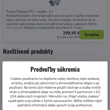
Truma Therme TT2 – bojler , 5 l
Kompaktný bojler určený špeciálne pre karavany. Využíva odpadové
teplo z kúrenia na ohrev vody, čím šetrí energiu. Ak kúrenie nie je
zapnuté, vodu ohreje elektrické výhrevné teleso s výkonom 300 W.
Dostupnosť:
Skladom u dodávateľa: doručenie 5-12 dní
299,95 €
Do košíka
243,86 €
bez DPH
Navštívené produkty
Predvoľby súkromia
Cookies používame na zlepšenie vašej návštevy tejto webovej
stránky, analýzu jej výkonnosti a zhromažďovanie údajov o jej
používaní. Na tento účel môžeme použiť nástroje a služby tretích
strán a zhromaždené údaje sa môžu preniesť k partnerom v EÚ,
USA alebo iných krajinách. Kliknutím na „Prijať všetky cookies“
vyjadrujete svoj súhlas s týmto spracovaním. Nižšie môžete nájsť
podrobné informácie alebo upraviť svoje preferencie.