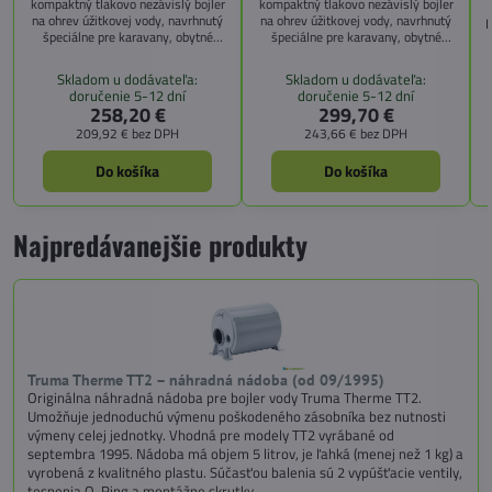
kompaktný tlakovo nezávislý bojler
kompaktný tlakovo nezávislý bojler
na ohrev úžitkovej vody, navrhnutý
na ohrev úžitkovej vody, navrhnutý
E
špeciálne pre karavany, obytné
špeciálne pre karavany, obytné
vozidlá, lode, jachty a mobilné
vozidlá, lode a mobilné predajné
predajné stánky. Vďaka svojim
stánky. Vďaka napájaniu na 12 V je
Skladom u dodávateľa:
Skladom u dodávateľa:
malým rozmerom a nízkej
ideálny na použitie mimo elektrickej
doručenie 5-12 dní
doručenie 5-12 dní
hmotnosti je ideálny do stiesnených
siete – napríklad pri kempovaní
258,20 €
299,70 €
priestorov.
alebo počas jazdy.
209,92 €
bez DPH
243,66 €
bez DPH
Do košíka
Do košíka
Najpredávanejšie produkty
Truma Therme TT2 – náhradná nádoba (od 09/1995)
Originálna náhradná nádoba pre bojler vody Truma Therme TT2.
Umožňuje jednoduchú výmenu poškodeného zásobníka bez nutnosti
výmeny celej jednotky. Vhodná pre modely TT2 vyrábané od
septembra 1995. Nádoba má objem 5 litrov, je ľahká (menej než 1 kg) a
vyrobená z kvalitného plastu. Súčasťou balenia sú 2 vypúšťacie ventily,
tesnenia O-Ring a montážne skrutky.