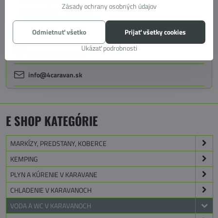
Náhradný zásobník pre
Zásady ochrany osobných údajov
ELGENA KB 3 – plastový
výmenný diel s tesnením
Odmietnuť všetko
Prijať všetky cookies
Ukázať podrobnosti
+421 905 531 966
info@4caravan.sk
E SHOP KATEGÓRIE
MARKÍZY, PREDSTANY, KOBERCE
KEMPING
PLYN A KÚRENIE V KARAVANE
CHLADENIE V KARAVANOCH
VODA A WC V KARAVANOCH