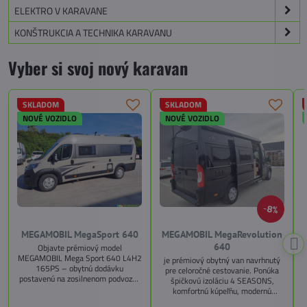
ELEKTRO V KARAVANE
KONŠTRUKCIA A TECHNIKA KARAVANU
Vyber si svoj nový karavan
SKLADOM
SKLADOM
NOVÉ VOZIDLO
NOVÉ VOZIDLO
8%
MEGAMOBIL MegaSport 640
MEGAMOBIL MegaRevolution
640
Objavte prémiový model
MEGAMOBIL Mega Sport 640 L4H2
je prémiový obytný van navrhnutý
165PS – obytnú dodávku
pre celoročné cestovanie. Ponúka
postavenú na zosilnenom podvozku
špičkovú izoláciu 4 SEASONS,
Citroën Jumper, s dĺžkou 6,36 m a
komfortnú kúpeľňu, modernú
výškou 2,59 m. Tento model ponúka
kuchyňu, priestrannú spálňu s