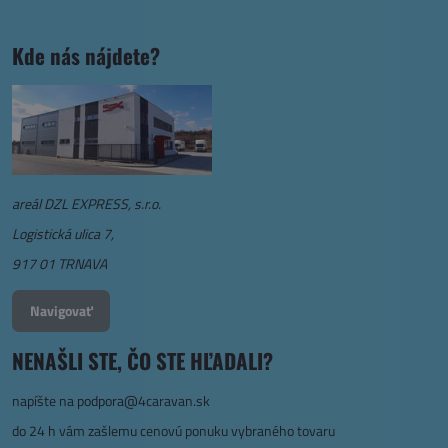
Kde nás nájdete?
areál DZL EXPRESS, s.r.o.
Logistická ulica 7,
917 01 TRNAVA
Navigovať
NENAŠLI STE, ČO STE HĽADALI?
napíšte na
podpora@4caravan.sk
do 24 h vám zašlemu cenovú ponuku vybraného tovaru