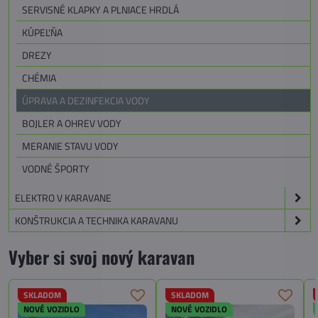
SERVISNÉ KLAPKY A PLNIACE HRDLÁ
KÚPEĽŇA
DREZY
CHÉMIA
ÚPRAVA A DEZINFEKCIA VODY
BOJLER A OHREV VODY
MERANIE STAVU VODY
VODNÉ ŠPORTY
ELEKTRO V KARAVANE
KONŠTRUKCIA A TECHNIKA KARAVANU
Vyber si svoj nový karavan
SKLADOM
SKLADOM
NOVÉ VOZIDLO
NOVÉ VOZIDLO