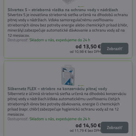
Silvertex S – strieborná vložka na ochranu vody v nádržiach
Silvertex S je inovatívna strieborná sieťka určená na dlhodobú ochranu
pitnej vody v nádržiach. Vďaka samoregulačnému uvoľňovaniu
strieborných iónov bez potreby energie alebo chemických prísad (chlór,
minerály) zabezpečuje automatické dávkovanie a ochranu vody až na
12 mesiacov.
Dostupnosť:
Skladom u nás, expedujeme do 24 h
od 13,50 €
Zobraziť
od 10,98 €
bez DPH
Silbernetz FLEX – striebro na konzerváciu pitnej vody
Silbernetz e účinná strieborná sieťka určená na dlhodobú konzerváciu
pitnej vody v nádržiach.Vďaka automatickému uvoľňovaniu čistých
strieborných iónov bez potreby dávkovania, energie či chemických
prísad (napr. chlór) zabezpečuje hygienickú ochranu vody až na 12
mesiacov.
Dostupnosť:
Skladom u nás, expedujeme do 24 h
od 14,50 €
Zobraziť
od 11,79 €
bez DPH