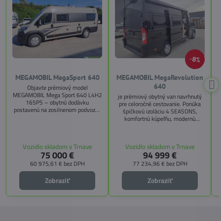
8%
MEGAMOBIL MegaSport 640
MEGAMOBIL MegaRevolution
640
Objavte prémiový model
MEGAMOBIL Mega Sport 640 L4H2
je prémiový obytný van navrhnutý
165PS – obytnú dodávku
pre celoročné cestovanie. Ponúka
postavenú na zosilnenom podvozku
špičkovú izoláciu 4 SEASONS,
Citroën Jumper, s dĺžkou 6,36 m a
komfortnú kúpeľňu, modernú
výškou 2,59 m. Tento model ponúka
kuchyňu, priestrannú spálňu s
4 miesta na jazdu a až 3 miesta na
s
pamäťovými matracmi a množstvo
spanie vďaka extra širokému
úložných riešení. Vďaka balíkom
Vozidlo skladom v Trnave
Vozidlo skladom v Trnave
pozdĺžnemu lôžku a možnosti
CITY, TECHNO, SICHERHEIT a
75 000 €
94 999 €
doplniť predné prídavné lôžko.
MEGA WINTER získate maximálnu
bezpečnosť, pohodlie a
60 975,61 €
bez DPH
77 234,96 €
bez DPH
technologické inovácie. Ideálna
voľba pre tých, ktorí hľadajú luxus,
Zobraziť
Zobraziť
funkčnosť a slobodu na cestách.