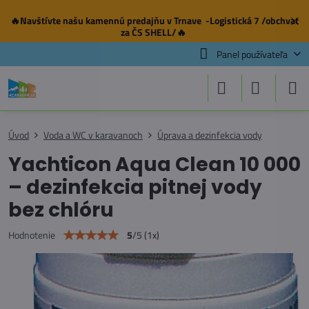
🔥Navštívte našu
kamennú predajňu
v Trnave -Logistická 7 /obchvat
✕
za ČS SHELL/🔥
Panel používateľa
Úvod
Voda a WC v karavanoch
Úprava a dezinfekcia vody
Yachticon Aqua Clean 10 000
– dezinfekcia pitnej vody
bez chlóru
5
/
5
(
1
x)
Hodnotenie