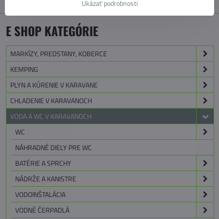
Ukázať podrobnosti
E SHOP KATEGÓRIE
MARKÍZY, PREDSTANY, KOBERCE
KEMPING
PLYN A KÚRENIE V KARAVANE
CHLADENIE V KARAVANOCH
VODA A WC V KARAVANOCH
WC
NÁHRADNÉ DIELY PRE WC
BATÉRIE A SPRCHY
NÁDRŽE A KANISTRE
VODOINŠTALÁCIA
VODNÉ ČERPADLÁ