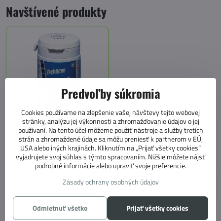
Navštívené produkty
Predvoľby súkromia
Cookies používame na zlepšenie vašej návštevy tejto webovej
stránky, analýzu jej výkonnosti a zhromažďovanie údajov o jej
používaní. Na tento účel môžeme použiť nástroje a služby tretích
Yachticon Aqua Clean 10 000
strán a zhromaždené údaje sa môžu preniesť k partnerom v EÚ,
– dezinfekcia pitnej vody bez
USA alebo iných krajinách. Kliknutím na „Prijať všetky cookies“
chlóru
vyjadrujete svoj súhlas s týmto spracovaním. Nižšie môžete nájsť
podrobné informácie alebo upraviť svoje preferencie.
Zásady ochrany osobných údajov
+421 905 531 966
info@4caravan.sk
Odmietnuť všetko
Prijať všetky cookies