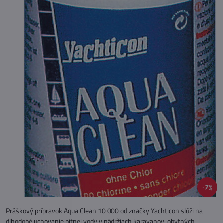
7%
Práškový prípravok Aqua Clean 10 000 od značky Yachticon slúži na
dlhodobé uchovanie pitnej vody v nádržiach karavanov, obytných