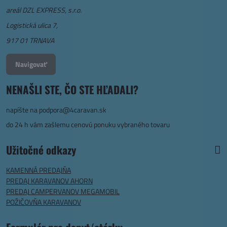
areál DZL EXPRESS, s.r.o.
Logistická ulica 7,
917 01 TRNAVA
Navigovať
NENAŠLI STE, ČO STE HĽADALI?
napíšte na
podpora@4caravan.sk
do 24 h vám zašlemu cenovú ponuku vybraného tovaru
Užitočné odkazy
KAMENNÁ PREDAJŇA
PREDAJ KARAVANOV AHORN
PREDAJ CAMPERVANOV MEGAMOBIL
POŽIČOVŇA KARAVANOV