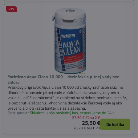
-7%
Yachticon Aqua Clean 10 000 – dezinfekcia pitnej vody bez
chlóru
Práškový prípravok Aqua Clean 10 000 od značky Yachticon slúži na
dlhodobé uchovanie pitnej vody v nádržiach karavanov, obytných
vozidiel, lodí či domácností. Je založený na striebre, neobsahuje chlór,
je bez chuti a zápachu.. Vhodný na dezinfekciu čerstvej vody aj ako
prevencia proti rastu baktérií, rias a zápachu.
Dostupnosť:
Skladom u nás posledný kus, expedujeme do 24 h
27,50 €
Zľava 2 €
25,50 €
Do košíka
20,73 €
bez DPH