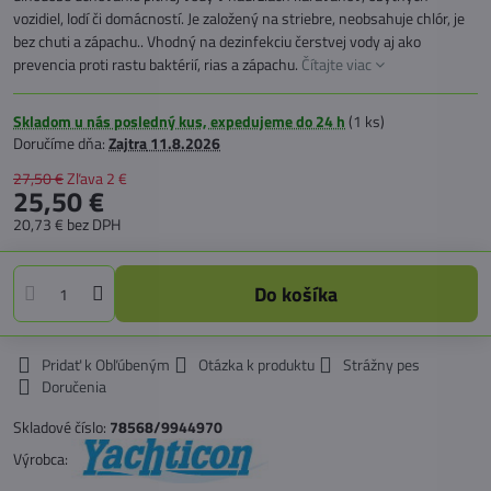
vozidiel, lodí či domácností. Je založený na striebre, neobsahuje chlór, je
bez chuti a zápachu.. Vhodný na dezinfekciu čerstvej vody aj ako
prevencia proti rastu baktérií, rias a zápachu.
Čítajte viac
Skladom u nás posledný kus, expedujeme do 24 h
(
1
ks)
Doručíme dňa:
Zajtra
11.8.2026
27,50 €
Zľava
2 €
25,50 €
20,73 €
bez DPH
Do košíka
Pridať k Obľúbeným
Otázka k produktu
Strážny pes
Doručenia
Skladové číslo:
78568/9944970
Výrobca: