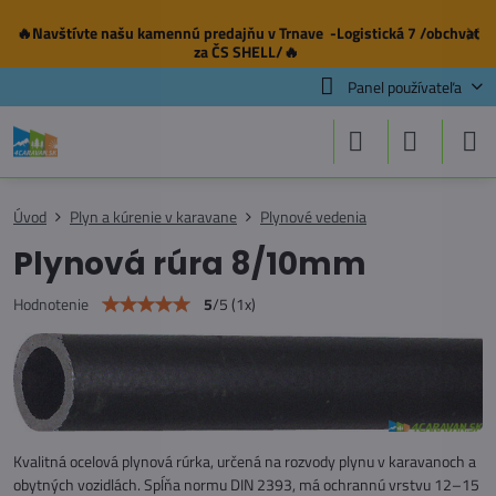
🔥Navštívte našu
kamennú predajňu
v Trnave -Logistická 7 /obchvat
✕
za ČS SHELL/🔥
Panel používateľa
Úvod
Plyn a kúrenie v karavane
Plynové vedenia
Plynová rúra 8/10mm
5
/
5
(
1
x)
Hodnotenie
Kvalitná ocelová plynová rúrka, určená na rozvody plynu v karavanoch a
obytných vozidlách. Spĺňa normu DIN 2393, má ochrannú vrstvu 12–15