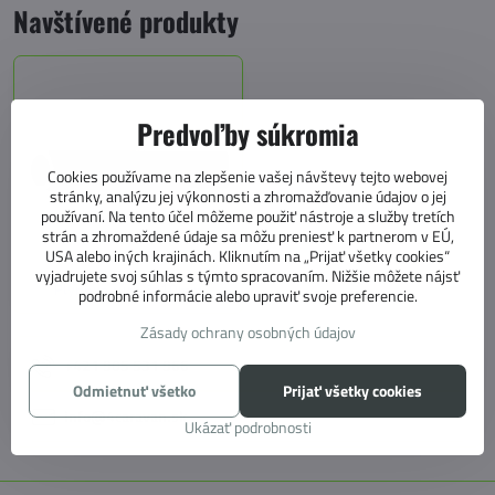
Navštívené produkty
Predvoľby súkromia
Cookies používame na zlepšenie vašej návštevy tejto webovej
stránky, analýzu jej výkonnosti a zhromažďovanie údajov o jej
používaní. Na tento účel môžeme použiť nástroje a služby tretích
strán a zhromaždené údaje sa môžu preniesť k partnerom v EÚ,
USA alebo iných krajinách. Kliknutím na „Prijať všetky cookies“
vyjadrujete svoj súhlas s týmto spracovaním. Nižšie môžete nájsť
Plynová rúra 8/10mm
podrobné informácie alebo upraviť svoje preferencie.
Zásady ochrany osobných údajov
+421 905 531 966
Odmietnuť všetko
Prijať všetky cookies
info@4caravan.sk
Ukázať podrobnosti