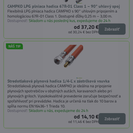
CAMPKO LPG plniaca hadica 67R-01 Class 1 – 90° uhlový spoj
Flexibilná LPG plniaca hadica CAMPKO s 90° uhlovým pripojením a
homologáciou 67R-01 Class 1. Dostupné dĺžky 0,25 m – 3,00 m.
Dostupnosť:
Skladom u nás posledný kus, expedujeme do 24 h
od 37,20 €
Zobraziť
od 30,24 €
bez DPH
NÁŠ TIP
Stredotlaková plynová hadica 1/4-Ľ x zástrčková vsuvka
Stredotlaková plynová hadica CAMPKO je ideálna na pripojenie
plynových spotrebičov v obytných autách, karavanoch alebo pri
plynových griloch. Vysokokvalitné prevedenie zaručuje bezpečnosť a
spoľahlivosť pri prevádzke. Hadica je určená na tlak do 10 barov a
spĺňa normu EN16436-1 Trieda 10.
Dostupnosť:
Skladom u nás, expedujeme do 24 h
od 14,10 €
Zobraziť
od 11,46 €
bez DPH