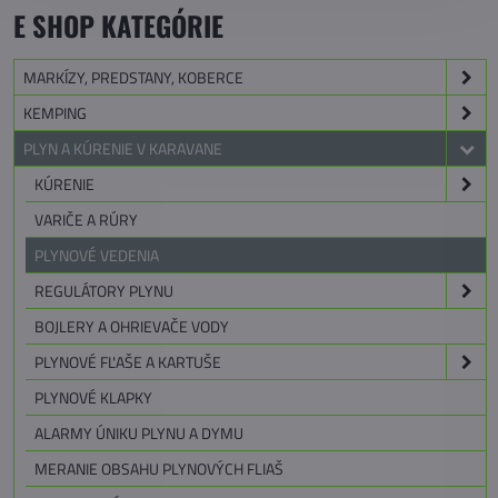
E SHOP KATEGÓRIE
MARKÍZY, PREDSTANY, KOBERCE
KEMPING
PLYN A KÚRENIE V KARAVANE
KÚRENIE
VARIČE A RÚRY
PLYNOVÉ VEDENIA
REGULÁTORY PLYNU
BOJLERY A OHRIEVAČE VODY
PLYNOVÉ FĽAŠE A KARTUŠE
PLYNOVÉ KLAPKY
ALARMY ÚNIKU PLYNU A DYMU
MERANIE OBSAHU PLYNOVÝCH FLIAŠ