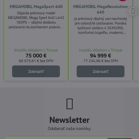
MEGAMOBIL MegaSport 640
MEGAMOBIL MegaRevolution
640
Objavte prémiový model
MEGAMOBIL Mega Sport 640 L4H2
je prémiový obytný van navrhnutý
165PS – obytnú dodávku
pre celoročné cestovanie. Ponúka
postavenú na zosilnenom podvozku
špičkovú izoláciu 4 SEASONS,
Citroën Jumper, s dĺžkou 6,36 m a
komfortnú kúpeľňu, modernú
výškou 2,59 m. Tento model ponúka
kuchyňu, priestrannú spálňu s
4 miesta na jazdu a až 3 miesta na
s
pamäťovými matracmi a množstvo
spanie vďaka extra širokému
úložných riešení. Vďaka balíkom
Vozidlo skladom v Trnave
Vozidlo skladom v Trnave
pozdĺžnemu lôžku a možnosti
CITY, TECHNO, SICHERHEIT a
75 000 €
94 999 €
doplniť predné prídavné lôžko.
MEGA WINTER získate maximálnu
bezpečnosť, pohodlie a
60 975,61 €
bez DPH
77 234,96 €
bez DPH
technologické inovácie. Ideálna
voľba pre tých, ktorí hľadajú luxus,
Zobraziť
Zobraziť
funkčnosť a slobodu na cestách.
Newsletter
Odoberať naše novinky: