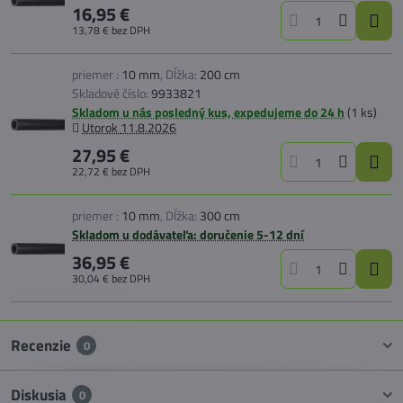
16,95 €
13,78 €
bez DPH
priemer :
10 mm
,
Dĺžka:
200 cm
Skladové číslo:
9933821
Skladom u nás posledný kus, expedujeme do 24 h
(
1
ks)
Utorok
11.8.2026
27,95 €
22,72 €
bez DPH
priemer :
10 mm
,
Dĺžka:
300 cm
Skladom u dodávateľa: doručenie 5-12 dní
36,95 €
30,04 €
bez DPH
Recenzie
0
Diskusia
0