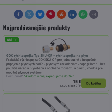
Facebook
Twitter
Bluesky
Pinterest
Reddit
LinkedIn
WhatsApp
E-
mail
Najpredávanejšie produkty
NÁŠ TIP
GOK rýchlospojka Typ SKU-QR – rýchlospojka na plyn
Praktická rýchlospojka GOK SKU-QR pre jednoduché a bezpečné
pripojenie plynových hadíc k plynovým zariadeniam /napr.grilom/ – bez
použitia náradia. Vyrobená z odolného mosadzu a plastu, vhodná pre
mobilné plynové systémy.
Dostupnosť:
Skladom u nás, expedujeme do 24 h
15 €
Do košíka
12,20 €
bez DPH