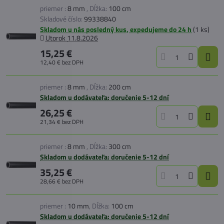
priemer :
8 mm
,
Dĺžka:
100 cm
Skladové číslo:
99338840
Skladom u nás posledný kus, expedujeme do 24 h
(
1
ks)
Utorok
11.8.2026
15,25 €
12,40 €
bez DPH
priemer :
8 mm
,
Dĺžka:
200 cm
Skladom u dodávateľa: doručenie 5-12 dní
26,25 €
21,34 €
bez DPH
priemer :
8 mm
,
Dĺžka:
300 cm
Skladom u dodávateľa: doručenie 5-12 dní
35,25 €
28,66 €
bez DPH
priemer :
10 mm
,
Dĺžka:
100 cm
Skladom u dodávateľa: doručenie 5-12 dní