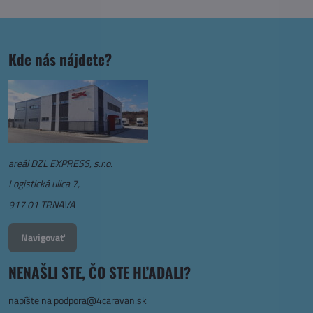
Kde nás nájdete?
areál DZL EXPRESS, s.r.o.
Logistická ulica 7,
917 01 TRNAVA
Navigovať
NENAŠLI STE, ČO STE HĽADALI?
napíšte na
podpora@4caravan.sk