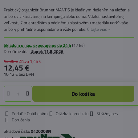
Praktický organizér Brunner MANTIS je ideálnym riešením na uloženie
príborov v karavane, na kempingu alebo doma. Vďaka nastaviteľnej
veľkosti, 7 priehradkám a odolnému plastovému materiálu udrží vaše
príbory prehľadne usporiadané a vždy po ruke.
Čítajte viac
Skladom u nás, expedujeme do 24 h
(
17
ks)
Doručíme dňa:
Utorok
11.8.2026
13,90 €
Zľava
1,45 €
12,45 €
10,12 €
bez DPH
Do košíka
Pridať k Obľúbeným
Otázka k produktu
Strážny pes
Doručenia
Skladové číslo:
0420008N