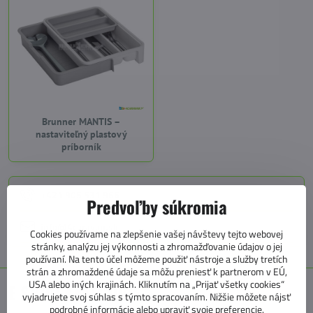
Brunner MANTIS –
nastaviteľný plastový
príborník
+421 905 531 966
Predvoľby súkromia
info@4caravan.sk
Cookies používame na zlepšenie vašej návštevy tejto webovej
stránky, analýzu jej výkonnosti a zhromažďovanie údajov o jej
používaní. Na tento účel môžeme použiť nástroje a služby tretích
strán a zhromaždené údaje sa môžu preniesť k partnerom v EÚ,
USA alebo iných krajinách. Kliknutím na „Prijať všetky cookies“
E SHOP KATEGÓRIE
vyjadrujete svoj súhlas s týmto spracovaním. Nižšie môžete nájsť
podrobné informácie alebo upraviť svoje preferencie.