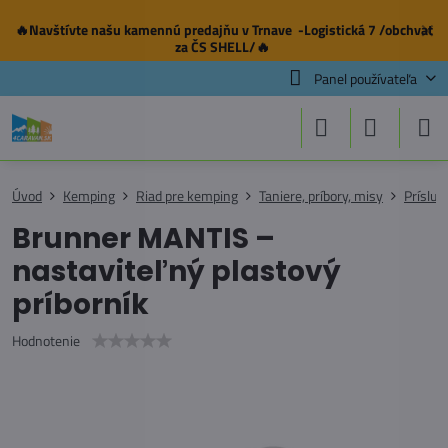
🔥Navštívte našu
kamennú predajňu
v Trnave -Logistická 7 /obchvat
✕
za ČS SHELL/🔥
Panel používateľa
Úvod
Kemping
Riad pre kemping
Taniere, príbory, misy
Prísluš
Brunner MANTIS –
nastaviteľný plastový
príborník
Hodnotenie