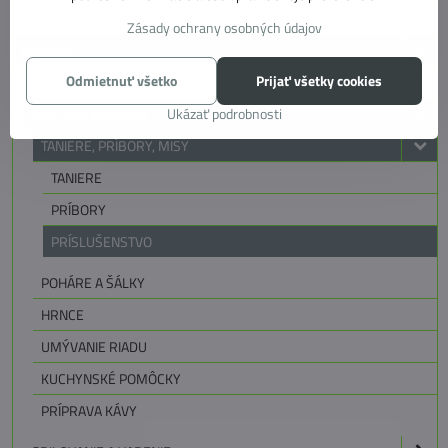
MARKÍZY, PREDSTANY, KOBERCE
Zásady ochrany osobných údajov
KEMPING
Odmietnuť všetko
Prijať všetky cookies
NÁBYTOK PRE KEMPING
Ukázať podrobnosti
RIAD PRE KEMPING
TANIERE, PRÍBORY, MISY
TANIERE
PRÍBORY
PRÍSLUŠENSTVO
POHÁRE A ŠÁLKY
HRNCE
UMÝVANIE RIADU
KUCHYNSKÉ POMÔCKY
PRÍPRAVA KÁVY