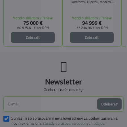
Citroën Jumper, s dĺžkou 6,36 m a
komfortnú kúpeľňu, modernú
výškou 2,59 m. Tento model ponúka
kuchyňu, priestrannú spálňu s
4 miesta na jazdu a až 3 miesta na
s
pamäťovými matracmi a množstvo
spanie vďaka extra širokému
úložných riešení. Vďaka balíkom
Vozidlo skladom v Trnave
Vozidlo skladom v Trnave
pozdĺžnemu lôžku a možnosti
CITY, TECHNO, SICHERHEIT a
75 000 €
94 999 €
doplniť predné prídavné lôžko.
MEGA WINTER získate maximálnu
bezpečnosť, pohodlie a
60 975,61 €
bez DPH
77 234,96 €
bez DPH
technologické inovácie. Ideálna
voľba pre tých, ktorí hľadajú luxus,
Zobraziť
Zobraziť
funkčnosť a slobodu na cestách.
Newsletter
Odoberať naše novinky:
Odoberať
Súhlasím so spracovaním emailovej adresy za účelom zasielania
noviniek emailom.
Zásady spracovania osobných údajov.