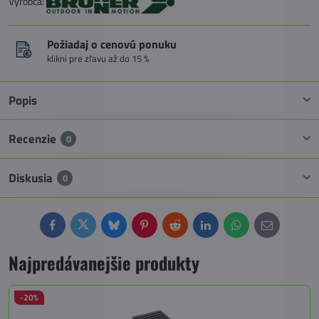
Výrobca:
Požiadaj o cenovú ponuku
klikni pre zľavu až do 15 %
Popis
Recenzie
0
Diskusia
0
Facebook
Twitter
Bluesky
Pinterest
Reddit
LinkedIn
WhatsApp
E-
mail
Najpredávanejšie produkty
-20%