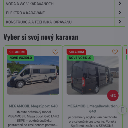
VODA A WC V KARAVANOCH
ELEKTRO V KARAVANE
KONŠTRUKCIA A TECHNIKA KARAVANU
Vyber si svoj nový karavan
SKLADOM
SKLADOM
NOVÉ VOZIDLO
NOVÉ VOZIDLO
8%
MEGAMOBIL MegaSport 640
MEGAMOBIL MegaRevolution
640
Objavte prémiový model
MEGAMOBIL Mega Sport 640 L4H2
je prémiový obytný van navrhnutý
165PS – obytnú dodávku
pre celoročné cestovanie. Ponúka
postavenú na zosilnenom podvozku
špičkovú izoláciu 4 SEASONS,