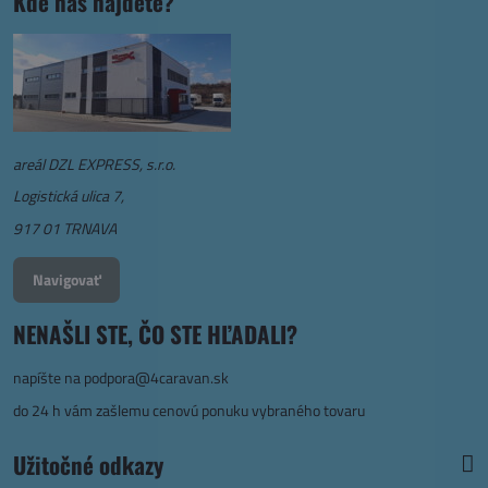
Kde nás nájdete?
areál DZL EXPRESS, s.r.o.
Logistická ulica 7,
917 01 TRNAVA
Navigovať
NENAŠLI STE, ČO STE HĽADALI?
napíšte na
podpora@4caravan.sk
do 24 h vám zašlemu cenovú ponuku vybraného tovaru
Užitočné odkazy