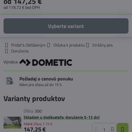
od 147,25 €
od 119,72 €
bez DPH
Vyberte variant
Pridať k Obľúbeným
Otázka k produktu
Strážny pes
Doručenia
Výrobca:
Požiadaj o cenovú ponuku
klikni pre zľavu až do 15 %
Varianty produktov
Dĺžka:
300
Skladom u dodávateľa: doručenie 5-12 dní
155 €
Zľava
7,75 €
147,25 €