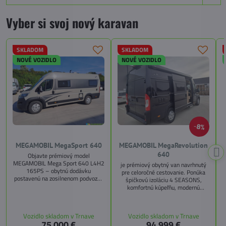
Vyber si svoj nový karavan
SKLADOM
SKLADOM
NOVÉ VOZIDLO
NOVÉ VOZIDLO
8%
MEGAMOBIL MegaSport 640
MEGAMOBIL MegaRevolution
640
Objavte prémiový model
MEGAMOBIL Mega Sport 640 L4H2
je prémiový obytný van navrhnutý
165PS – obytnú dodávku
pre celoročné cestovanie. Ponúka
postavenú na zosilnenom podvozku
špičkovú izoláciu 4 SEASONS,
Citroën Jumper, s dĺžkou 6,36 m a
komfortnú kúpeľňu, modernú
výškou 2,59 m. Tento model ponúka
kuchyňu, priestrannú spálňu s
4 miesta na jazdu a až 3 miesta na
s
pamäťovými matracmi a množstvo
spanie vďaka extra širokému
úložných riešení. Vďaka balíkom
Vozidlo skladom v Trnave
Vozidlo skladom v Trnave
pozdĺžnemu lôžku a možnosti
CITY, TECHNO, SICHERHEIT a
75 000 €
94 999 €
doplniť predné prídavné lôžko.
MEGA WINTER získate maximálnu