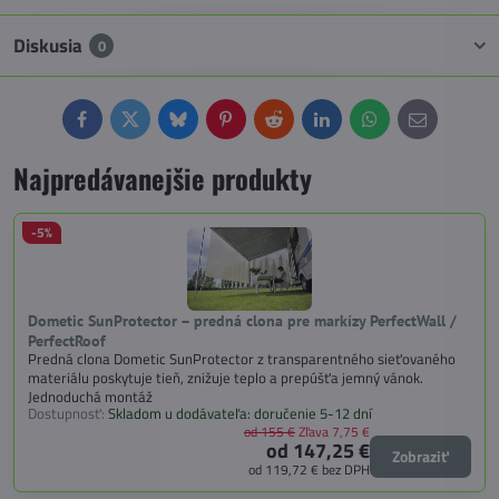
Diskusia
0
Facebook
Twitter
Bluesky
Pinterest
Reddit
LinkedIn
WhatsApp
E-
mail
Najpredávanejšie produkty
-5%
Dometic SunProtector – predná clona pre markízy PerfectWall /
PerfectRoof
Predná clona Dometic SunProtector z transparentného sieťovaného
materiálu poskytuje tieň, znižuje teplo a prepúšťa jemný vánok.
Jednoduchá montáž
Dostupnosť:
Skladom u dodávateľa: doručenie 5-12 dní
od 155 €
Zľava 7,75 €
od 147,25 €
Zobraziť
od 119,72 €
bez DPH