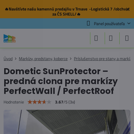
🔥Navštívte našu
kamennú predajňu
v Trnave -Logistická 7 /obchvat
✕
za ČS SHELL/🔥
Panel používateľa
Úvod
Markízy, predstany, koberce
Príslušenstvo pre stany a markízy
Dometic SunProtector –
predná clona pre markízy
PerfectWall / PerfectRoof
3.67
/
5
(
3
x)
Hodnotenie