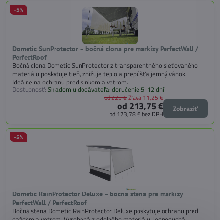
-5%
Dometic SunProtector – bočná clona pre markízy PerfectWall /
PerfectRoof
Bočná clona Dometic SunProtector z transparentného sieťovaného
materiálu poskytuje tieň, znižuje teplo a prepúšťa jemný vánok.
Ideálne na ochranu pred slnkom a vetrom.
Dostupnosť:
Skladom u dodávateľa: doručenie 5-12 dní
od 225 €
Zľava 11,25 €
od 213,75 €
Zobraziť
od 173,78 €
bez DPH
-5%
Dometic RainProtector Deluxe – bočná stena pre markízy
PerfectWall / PerfectRoof
Bočná stena Dometic RainProtector Deluxe poskytuje ochranu pred
dažďom a vetrom. Vyrobená z odolného materiálu, jednoduchá