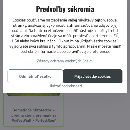
montáž, ideálna pre kempovanie.
Predvoľby súkromia
Dostupnosť:
Skladom u dodávateľa: doručenie 5-12 dní
od 295 €
Zľava 14,75 €
od 280,25 €
Zobraziť
Cookies používame na zlepšenie vašej návštevy tejto webovej
od 227,85 €
bez DPH
stránky, analýzu jej výkonnosti a zhromažďovanie údajov o jej
používaní. Na tento účel môžeme použiť nástroje a služby tretích
strán a zhromaždené údaje sa môžu preniesť k partnerom v EÚ,
Navštívené produkty
USA alebo iných krajinách. Kliknutím na „Prijať všetky cookies“
vyjadrujete svoj súhlas s týmto spracovaním. Nižšie môžete nájsť
podrobné informácie alebo upraviť svoje preferencie.
Zásady ochrany osobných údajov
Odmietnuť všetko
Prijať všetky cookies
Ukázať podrobnosti
Dometic SunProtector –
predná clona pre markízy
PerfectWall / PerfectRoof