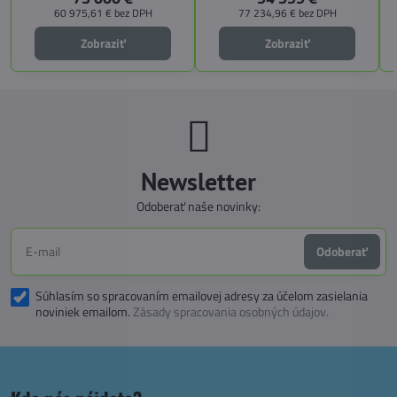
bezpečnosť, pohodlie a
60 975,61 €
bez DPH
77 234,96 €
bez DPH
technologické inovácie. Ideálna
voľba pre tých, ktorí hľadajú luxus,
Zobraziť
Zobraziť
funkčnosť a slobodu na cestách.
Newsletter
Odoberať naše novinky:
Odoberať
Súhlasím so spracovaním emailovej adresy za účelom zasielania
noviniek emailom.
Zásady spracovania osobných údajov.