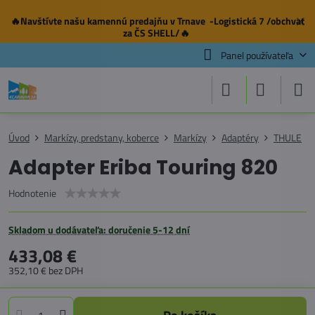
🔥Navštívte našu
kamennú predajňu
v Trnave -Logistická 7 /obchvat
✕
za ČS SHELL/🔥
Panel používateľa
Úvod
Markízy, predstany, koberce
Markízy
Adaptéry
THULE
Adapter Eriba Touring 820
Hodnotenie
Skladom u dodávateľa: doručenie 5-12 dní
433,08 €
352,10 €
bez DPH