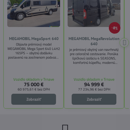
8%
MEGAMOBIL MegaSport 640
MEGAMOBIL MegaRevolution
640
Objavte prémiový model
MEGAMOBIL Mega Sport 640 L4H2
je prémiový obytný van navrhnutý
165PS – obytnú dodávku
pre celoročné cestovanie. Ponúka
postavenú na zosilnenom podvozku
špičkovú izoláciu 4 SEASONS,
Citroën Jumper, s dĺžkou 6,36 m a
komfortnú kúpeľňu, modernú
výškou 2,59 m. Tento model ponúka
kuchyňu, priestrannú spálňu s
4 miesta na jazdu a až 3 miesta na
s
pamäťovými matracmi a množstvo
spanie vďaka extra širokému
úložných riešení. Vďaka balíkom
Vozidlo skladom v Trnave
Vozidlo skladom v Trnave
pozdĺžnemu lôžku a možnosti
CITY, TECHNO, SICHERHEIT a
75 000 €
94 999 €
doplniť predné prídavné lôžko.
MEGA WINTER získate maximálnu
bezpečnosť, pohodlie a
60 975,61 €
bez DPH
77 234,96 €
bez DPH
technologické inovácie. Ideálna
voľba pre tých, ktorí hľadajú luxus,
Zobraziť
Zobraziť
funkčnosť a slobodu na cestách.