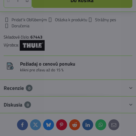
Do košíka
Pridať k Obľúbeným
Otázka k produktu
Strážny pes
Doručenia
Skladové číslo:
67443
Výrobca:
Požiadaj o cenovú ponuku
klikni pre zľavu až do 15 %
Recenzie
0
Diskusia
0
Facebook
Twitter
Bluesky
Pinterest
Reddit
LinkedIn
WhatsApp
E-
mail