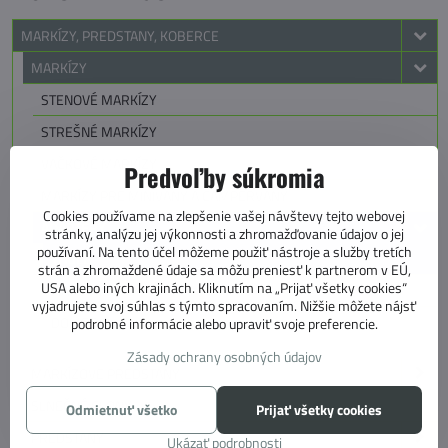
MARKÍZY, PREDSTANY, KOBERCE
MARKÍZY
STENOVÉ MARKÍZY
STREŠNÉ MARKÍZY
VAČKOVÉ MARKÍZY
Predvoľby súkromia
MARKÍZY PRE MINIVANY A CAMPERVANY
Cookies používame na zlepšenie vašej návštevy tejto webovej
ADAPTÉRY
stránky, analýzu jej výkonnosti a zhromažďovanie údajov o jej
používaní. Na tento účel môžeme použiť nástroje a služby tretích
THULE
strán a zhromaždené údaje sa môžu preniesť k partnerom v EÚ,
USA alebo iných krajinách. Kliknutím na „Prijať všetky cookies“
FIAMMA
vyjadrujete svoj súhlas s týmto spracovaním. Nižšie môžete nájsť
DOMETIC
podrobné informácie alebo upraviť svoje preferencie.
Zásady ochrany osobných údajov
MARKÍZOVE PREDSTANY
SLNEČNÉ CLONY
Odmietnuť všetko
Prijať všetky cookies
PREDSTANY
Ukázať podrobnosti