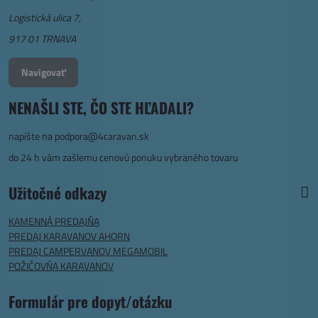
Logistická ulica 7,
917 01 TRNAVA
Navigovať
NENAŠLI STE, ČO STE HĽADALI?
napíšte na
podpora@4caravan.sk
do 24 h vám zašlemu cenovú ponuku vybraného tovaru
Užitočné odkazy
KAMENNÁ PREDAJŇA
PREDAJ KARAVANOV AHORN
PREDAJ CAMPERVANOV MEGAMOBIL
POŽIČOVŇA KARAVANOV
Formulár pre dopyt/otázku