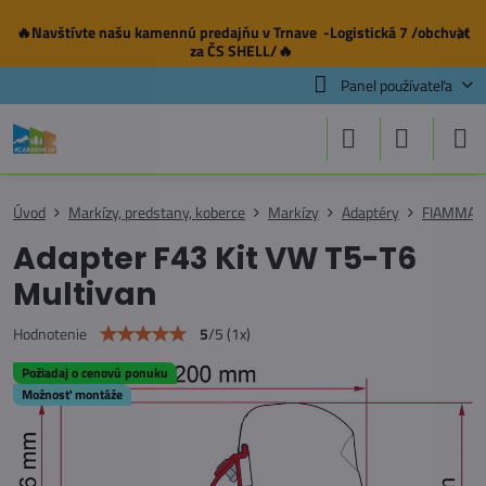
🔥Navštívte našu
kamennú predajňu
v Trnave -Logistická 7 /obchvat
✕
za ČS SHELL/🔥
Panel používateľa
Úvod
Markízy, predstany, koberce
Markízy
Adaptéry
FIAMMA
Adapter F43 Kit VW T5-T6
Multivan
5
/
5
(
1
x)
Hodnotenie
Požiadaj o cenovú ponuku
Možnosť montáže