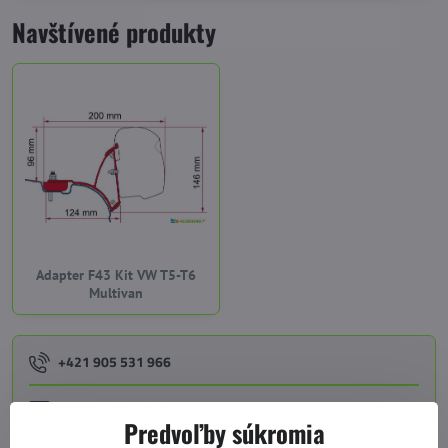
Navštívené produkty
Adapter F43 Kit VW T5-T6
Multivan
+421 905 531 966
info@4caravan.sk
Predvoľby súkromia