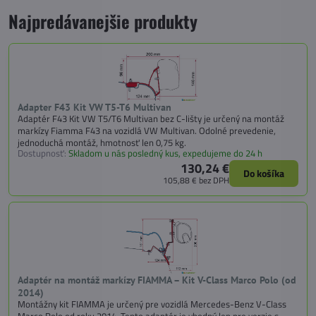
Najpredávanejšie produkty
Adapter F43 Kit VW T5-T6 Multivan
Adaptér F43 Kit VW T5/T6 Multivan bez C-lišty je určený na montáž
markízy Fiamma F43 na vozidlá VW Multivan. Odolné prevedenie,
jednoduchá montáž, hmotnosť len 0,75 kg.
Dostupnosť:
Skladom u nás posledný kus, expedujeme do 24 h
130,24 €
Do košíka
105,88 €
bez DPH
Adaptér na montáž markízy FIAMMA – Kit V-Class Marco Polo (od
2014)
Montážny kit FIAMMA je určený pre vozidlá Mercedes-Benz V-Class
Marco Polo od roku 2014. Tento adaptér je vhodný len pre verzie s