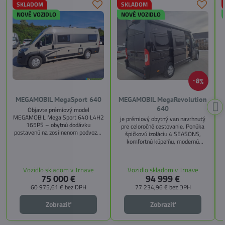
SKLADOM
SKLADOM
NOVÉ VOZIDLO
NOVÉ VOZIDLO
8%
MEGAMOBIL MegaSport 640
MEGAMOBIL MegaRevolution
640
Objavte prémiový model
MEGAMOBIL Mega Sport 640 L4H2
je prémiový obytný van navrhnutý
165PS – obytnú dodávku
pre celoročné cestovanie. Ponúka
postavenú na zosilnenom podvozku
špičkovú izoláciu 4 SEASONS,
Citroën Jumper, s dĺžkou 6,36 m a
komfortnú kúpeľňu, modernú
výškou 2,59 m. Tento model ponúka
kuchyňu, priestrannú spálňu s
4 miesta na jazdu a až 3 miesta na
s
pamäťovými matracmi a množstvo
spanie vďaka extra širokému
úložných riešení. Vďaka balíkom
Vozidlo skladom v Trnave
Vozidlo skladom v Trnave
pozdĺžnemu lôžku a možnosti
CITY, TECHNO, SICHERHEIT a
75 000 €
94 999 €
doplniť predné prídavné lôžko.
MEGA WINTER získate maximálnu
bezpečnosť, pohodlie a
60 975,61 €
bez DPH
77 234,96 €
bez DPH
technologické inovácie. Ideálna
voľba pre tých, ktorí hľadajú luxus,
Zobraziť
Zobraziť
funkčnosť a slobodu na cestách.