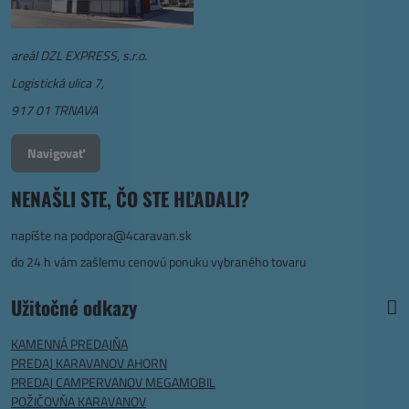
areál DZL EXPRESS, s.r.o.
Logistická ulica 7,
917 01 TRNAVA
Navigovať
NENAŠLI STE, ČO STE HĽADALI?
napíšte na
podpora@4caravan.sk
do 24 h vám zašlemu cenovú ponuku vybraného tovaru
Užitočné odkazy
KAMENNÁ PREDAJŇA
PREDAJ KARAVANOV AHORN
PREDAJ CAMPERVANOV MEGAMOBIL
POŽIČOVŇA KARAVANOV