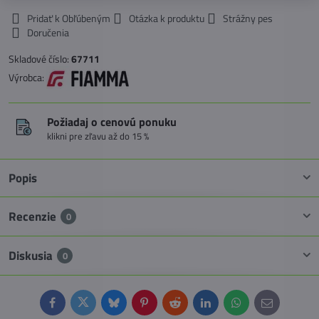
Pridať k Obľúbeným
Otázka k produktu
Strážny pes
Doručenia
Skladové číslo:
67711
Výrobca:
Požiadaj o cenovú ponuku
klikni pre zľavu až do 15 %
Popis
Recenzie
0
Diskusia
0
Facebook
Twitter
Bluesky
Pinterest
Reddit
LinkedIn
WhatsApp
E-
mail