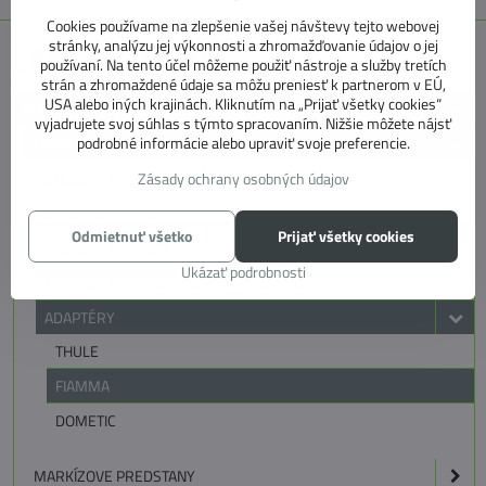
Cookies používame na zlepšenie vašej návštevy tejto webovej
stránky, analýzu jej výkonnosti a zhromažďovanie údajov o jej
E SHOP KATEGÓRIE
používaní. Na tento účel môžeme použiť nástroje a služby tretích
strán a zhromaždené údaje sa môžu preniesť k partnerom v EÚ,
USA alebo iných krajinách. Kliknutím na „Prijať všetky cookies“
MARKÍZY, PREDSTANY, KOBERCE
vyjadrujete svoj súhlas s týmto spracovaním. Nižšie môžete nájsť
podrobné informácie alebo upraviť svoje preferencie.
MARKÍZY
Zásady ochrany osobných údajov
STENOVÉ MARKÍZY
STREŠNÉ MARKÍZY
Odmietnuť všetko
Prijať všetky cookies
VAČKOVÉ MARKÍZY
Ukázať podrobnosti
MARKÍZY PRE MINIVANY A CAMPERVANY
ADAPTÉRY
THULE
FIAMMA
DOMETIC
MARKÍZOVE PREDSTANY