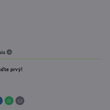
sia
0
uďte prvý!
inkedIn
WhatsApp
E-
mail