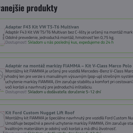
anejšie produkty
Adapter F43 Kit VW T5-T6 Multivan
Adaptér F43 Kit VW T5/T6 Multivan bez C-lišty je určený na montáž mark
Odolné prevedenie, jednoduchá montáž, hmotnosť len 0,75 kg.
Dostupnosť:
Skladom u nás posledný kus, expedujeme do 24 h
Adaptér na montáž markízy FIAMMA – Kit V-Class Marco Polo
Montážny kit FIAMMA je určený pre vozidlá Mercedes-Benz V-Class Marco
vhodný len pre verzie s manuálnym výsuvným (pop-up) strešným systé
uchytenie markízy FIAMMA, čím zaručuje stabilitu a komfort pri cestovaní
voči korózii a navrhnutý pre jednoduchú inštaláciu.
Dostupnosť:
Skladom u dodávateľa: doručenie 5-12 dní
Kit Ford Custom Nugget Lift Roof
Montážny kit FIAMMA je špeciálne navrhnutý pre vozidlá Ford Custom Nug
Umožňuje bezpečné a pevné uchytenie markízy FIAMMA, čím zaručuje stabi
kvalitným materiálom je odolný voči korózii a má dlhú životnosť.