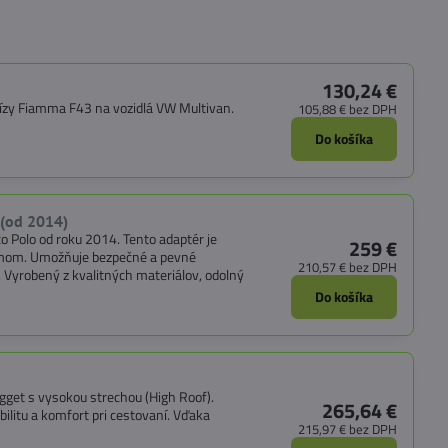
130,24 €
ízy Fiamma F43 na vozidlá VW Multivan.
105,88 €
bez DPH
Do košíka
 (od 2014)
 Polo od roku 2014. Tento adaptér je
259 €
mom. Umožňuje bezpečné a pevné
210,57 €
bez DPH
. Vyrobený z kvalitných materiálov, odolný
Do košíka
get s vysokou strechou (High Roof).
265,64 €
litu a komfort pri cestovaní. Vďaka
215,97 €
bez DPH