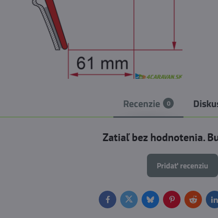
Recenzie
Disku
0
Zatiaľ bez hodnotenia. B
Pridať recenziu
Facebook
Twitter
Bluesky
Pinterest
Reddit
L