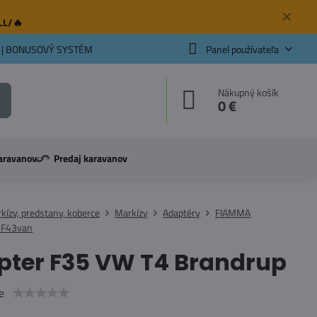
✕
ELL/🔥
 | BONUSOVÝ SYSTÉM
Panel používateľa
Nákupný košík
0 €
aravanov
Predaj karavanov
kízy, predstany, koberce
Markízy
Adaptéry
FIAMMA
 F43van
pter F35 VW T4 Brandrup
e