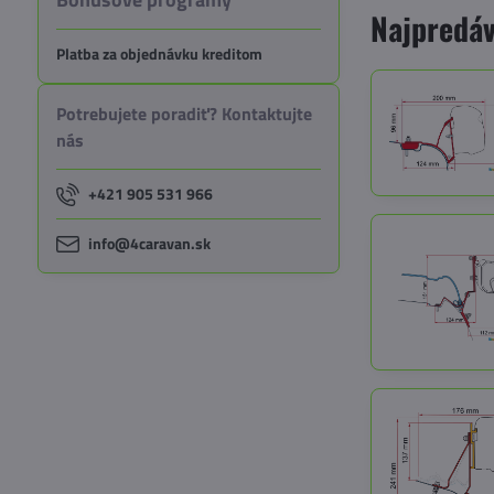
Najpredáv
Platba za objednávku kreditom
Potrebujete poradiť? Kontaktujte
nás
+421 905 531 966
info@4caravan.sk