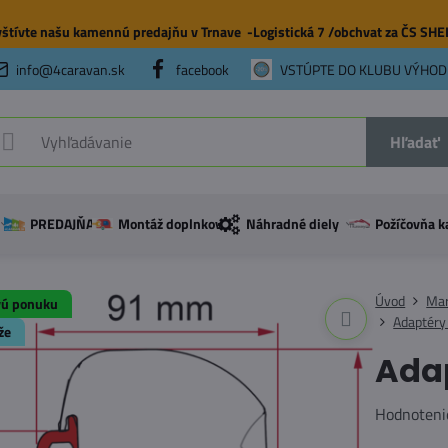
štívte našu
kamennú predajňu
v Trnave -Logistická 7 /obchvat za ČS SH
info@4caravan.sk
facebook
VSTÚPTE DO KLUBU VÝHOD
Hľadať
PREDAJŇA
Montáž doplnkov
Náhradné diely
Požíčovňa k
Úvod
Mar
vú ponuku
Adaptéry
že
Ada
Hodnoteni