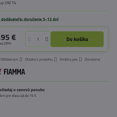
rup VW T4
 dodávateľa: doručenie 5-12 dní
,95 €
Do košíka
bez DPH
k Obľúbeným
Otázka k produktu
Strážny pes
Doručenia
ožiadaj o cenovú ponuku
likni pre zľavu až do 15 %