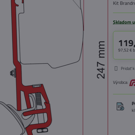
Kit Brand
Skladom u
119
97,52 €
Pridať 
Výrobca:
P
k