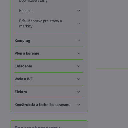
Doplnkové stany
Koberce
Príslušenstvo pre stany a
markízy
Kemping
Plyn a kúrenie
Chladenie
Voda a WC
Elektro
Konštrukcia a technika karavanu
Bonusové programy