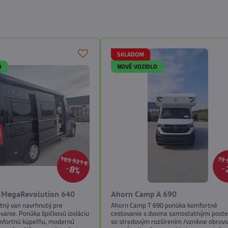
SKLADOM
O
NOVÉ VOZIDLO
103 921 €
73 
8%
MegaRevolution 640
Ahorn Camp A 690
ytný van navrhnutý pre
Ahorn Camp T 690 ponúka komfortné
vanie. Ponúka špičkovú izoláciu
cestovanie s dvoma samostatnými post
mfortnú kúpeľňu, modernú
so stredovým rozšírením /vznikne obrov