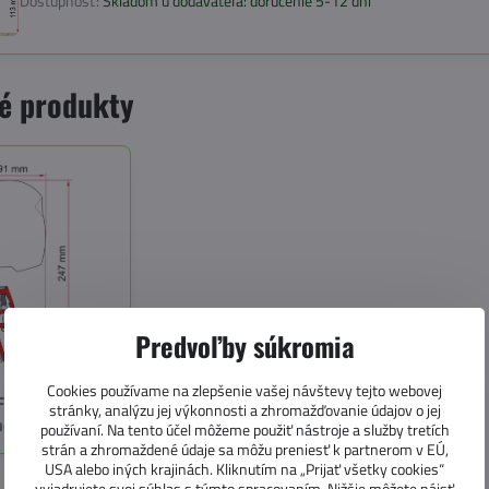
Dostupnosť:
Skladom u dodávateľa: doručenie 5-12 dní
é produkty
Predvoľby súkromia
Cookies používame na zlepšenie vašej návštevy tejto webovej
F35 VW T4
stránky, analýzu jej výkonnosti a zhromažďovanie údajov o jej
ndrup
používaní. Na tento účel môžeme použiť nástroje a služby tretích
strán a zhromaždené údaje sa môžu preniesť k partnerom v EÚ,
USA alebo iných krajinách. Kliknutím na „Prijať všetky cookies“
vyjadrujete svoj súhlas s týmto spracovaním. Nižšie môžete nájsť