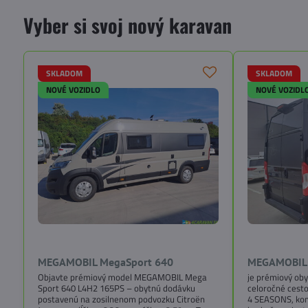
Vyber si svoj nový karavan
SKLADOM
SKLADOM
NOVÉ VOZIDLO
NOVÉ VOZIDL
MEGAMOBIL MegaSport 640
MEGAMOBIL 
Objavte prémiový model MEGAMOBIL Mega
je prémiový ob
Sport 640 L4H2 165PS – obytnú dodávku
celoročné cesto
postavenú na zosilnenom podvozku Citroën
4 SEASONS, ko