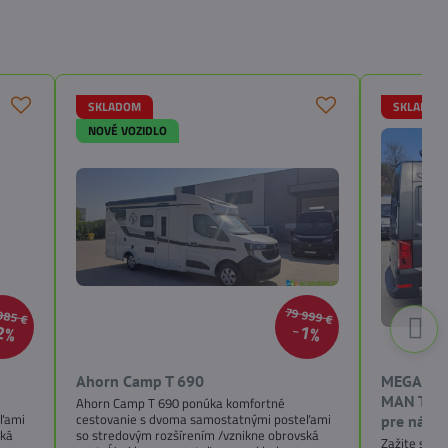
SKLADOM
SKLADOM
NOVÉ VOZIDLO
985 €
79 999 €
2%
1%
Ahorn Camp T 690
MEGAMOB
MAN TGE 
Ahorn Camp T 690 ponúka komfortné
eľami
cestovanie s dvoma samostatnými posteľami
pre náro
ská
so stredovým rozšírením /vznikne obrovská
Zažite slob