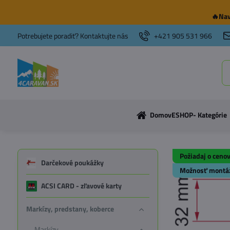
🔥Nav
Potrebujete poradiť? Kontaktujte nás
+421 905 531 966
Domov
ESHOP- Kategórie
Požiadaj o ceno
Darčekové poukážky
Možnosť montá
ACSI CARD - zľavové karty
Markízy, predstany, koberce
Markízy