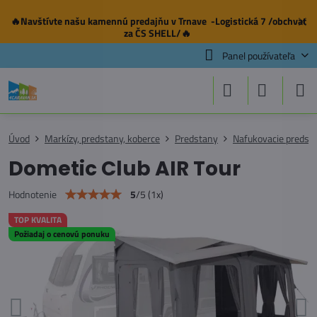
🔥Navštívte našu
kamennú predajňu
v Trnave -Logistická 7 /obchvat
✕
za ČS SHELL/🔥
Panel používateľa
Úvod
Markízy, predstany, koberce
Predstany
Nafukovacie predst
Dometic Club AIR Tour
5
/
5
(
1
x)
Hodnotenie
TOP KVALITA
Požiadaj o cenovú ponuku