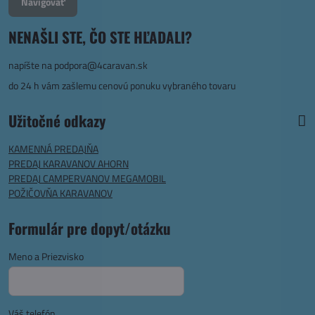
Navigovať
NENAŠLI STE, ČO STE HĽADALI?
napíšte na
podpora@4caravan.sk
do 24 h vám zašlemu cenovú ponuku vybraného tovaru
Užitočné odkazy
KAMENNÁ PREDAJŇA
PREDAJ KARAVANOV AHORN
PREDAJ CAMPERVANOV MEGAMOBIL
POŽIČOVŇA KARAVANOV
Formulár pre dopyt/otázku
Meno a Priezvisko
Váš telefón