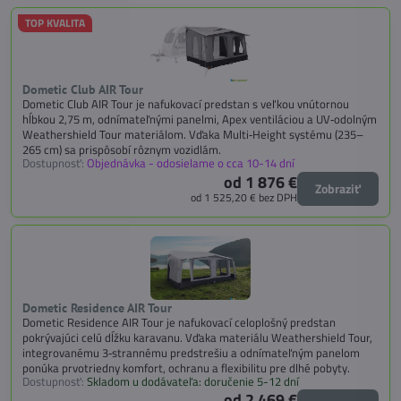
TOP KVALITA
Dometic Club AIR Tour
Dometic Club AIR Tour je nafukovací predstan s veľkou vnútornou
hĺbkou 2,75 m, odnímateľnými panelmi, Apex ventiláciou a UV‑odolným
Weathershield Tour materiálom. Vďaka Multi‑Height systému (235–
265 cm) sa prispôsobí rôznym vozidlám.
Dostupnosť:
Objednávka - odosielame o cca 10-14 dní
od 1 876 €
Zobraziť
od 1 525,20 €
bez DPH
Dometic Residence AIR Tour
Dometic Residence AIR Tour je nafukovací celoplošný predstan
pokrývajúci celú dĺžku karavanu. Vďaka materiálu Weathershield Tour,
integrovanému 3‑strannému predstrešiu a odnímateľným panelom
ponúka prvotriedny komfort, ochranu a flexibilitu pre dlhé pobyty.
Dostupnosť:
Skladom u dodávateľa: doručenie 5-12 dní
od 2 469 €