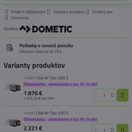
Pridať k Obľúbeným
Otázka k produktu
Strážny pes
Doručenia
Výrobca:
Požiadaj o cenovú ponuku
klikni pre zľavu až do 15 %
Varianty produktov
model:
Club Air Tour 260 S
Objednávka - odosielame o cca 10-14 dní
1 876 €
1 525,20 €
bez DPH
model:
Club Air Tour 330 S
Objednávka - odosielame o cca 10-14 dní
2 221 €