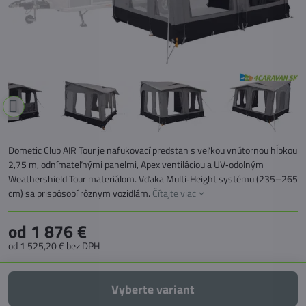
Dometic Club AIR Tour je nafukovací predstan s veľkou vnútornou hĺbkou
2,75 m, odnímateľnými panelmi, Apex ventiláciou a UV‑odolným
Weathershield Tour materiálom. Vďaka Multi‑Height systému (235–265
cm) sa prispôsobí rôznym vozidlám.
Čítajte viac
od 1 876 €
od 1 525,20 €
bez DPH
Vyberte variant