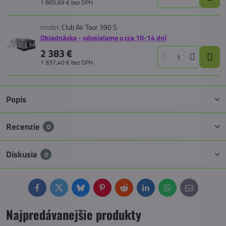
1 805,69 €
bez DPH
model:
Club Air Tour 390 S
Objednávka - odosielame o cca 10-14 dní
2 383 €
1 937,40 €
bez DPH
Popis
Recenzie
0
Diskusia
0
Facebook
Twitter
Bluesky
Pinterest
Reddit
LinkedIn
WhatsApp
E-
mail
Najpredávanejšie produkty