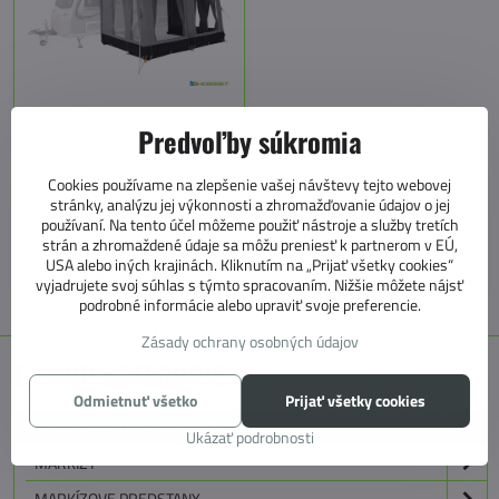
Predvoľby súkromia
Dometic Club AIR Tour
Cookies používame na zlepšenie vašej návštevy tejto webovej
stránky, analýzu jej výkonnosti a zhromažďovanie údajov o jej
+421 905 531 966
používaní. Na tento účel môžeme použiť nástroje a služby tretích
strán a zhromaždené údaje sa môžu preniesť k partnerom v EÚ,
USA alebo iných krajinách. Kliknutím na „Prijať všetky cookies“
info@4caravan.sk
vyjadrujete svoj súhlas s týmto spracovaním. Nižšie môžete nájsť
podrobné informácie alebo upraviť svoje preferencie.
Zásady ochrany osobných údajov
E SHOP KATEGÓRIE
Odmietnuť všetko
Prijať všetky cookies
MARKÍZY, PREDSTANY, KOBERCE
Ukázať podrobnosti
MARKÍZY
MARKÍZOVE PREDSTANY