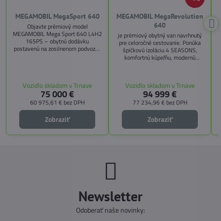
MEGAMOBIL MegaSport 640
MEGAMOBIL MegaRevolution
640
Objavte prémiový model
MEGAMOBIL Mega Sport 640 L4H2
je prémiový obytný van navrhnutý
165PS – obytnú dodávku
pre celoročné cestovanie. Ponúka
postavenú na zosilnenom podvozku
špičkovú izoláciu 4 SEASONS,
Citroën Jumper, s dĺžkou 6,36 m a
komfortnú kúpeľňu, modernú
výškou 2,59 m. Tento model ponúka
kuchyňu, priestrannú spálňu s
4 miesta na jazdu a až 3 miesta na
s
pamäťovými matracmi a množstvo
spanie vďaka extra širokému
úložných riešení. Vďaka balíkom
Vozidlo skladom v Trnave
Vozidlo skladom v Trnave
pozdĺžnemu lôžku a možnosti
CITY, TECHNO, SICHERHEIT a
75 000 €
94 999 €
doplniť predné prídavné lôžko.
MEGA WINTER získate maximálnu
bezpečnosť, pohodlie a
60 975,61 €
bez DPH
77 234,96 €
bez DPH
technologické inovácie. Ideálna
voľba pre tých, ktorí hľadajú luxus,
Zobraziť
Zobraziť
funkčnosť a slobodu na cestách.
Newsletter
Odoberať naše novinky: