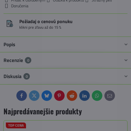
Doručenia
Požiadaj o cenovú ponuku
klikni pre zľavu až do 15 %
Popis
Recenzie
0
Diskusia
0
Facebook
Twitter
Bluesky
Pinterest
Reddit
LinkedIn
WhatsApp
E-
mail
Najpredávanejšie produkty
TOP CENA