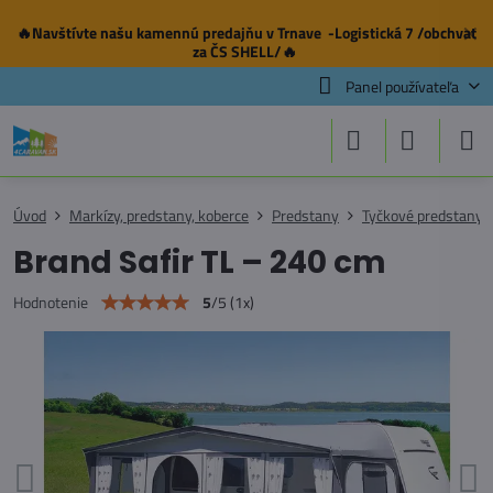
🔥Navštívte našu
kamennú predajňu
v Trnave -Logistická 7 /obchvat
✕
za ČS SHELL/🔥
Panel používateľa
Úvod
Markízy, predstany, koberce
Predstany
Tyčkové predstany
Brand Safir TL – 240 cm
5
/
5
(
1
x)
Hodnotenie