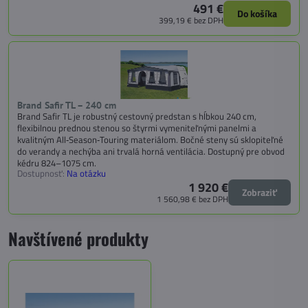
491 €
Do košíka
399,19 €
bez DPH
Brand Safir TL – 240 cm
Brand Safir TL je robustný cestovný predstan s hĺbkou 240 cm,
flexibilnou prednou stenou so štyrmi vymeniteľnými panelmi a
kvalitným All‑Season‑Touring materiálom. Bočné steny sú sklopiteľné
do verandy a nechýba ani trvalá horná ventilácia. Dostupný pre obvod
kédru 824–1075 cm.
Dostupnosť:
Na otázku
1 920 €
Zobraziť
1 560,98 €
bez DPH
Navštívené produkty