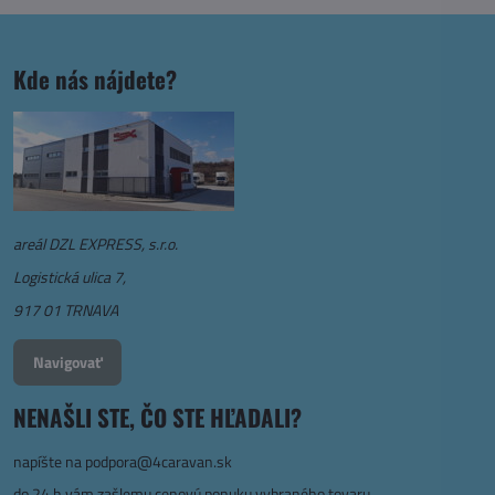
Kde nás nájdete?
areál DZL EXPRESS, s.r.o.
Logistická ulica 7,
917 01 TRNAVA
Navigovať
NENAŠLI STE, ČO STE HĽADALI?
napíšte na
podpora@4caravan.sk
do 24 h vám zašlemu cenovú ponuku vybraného tovaru