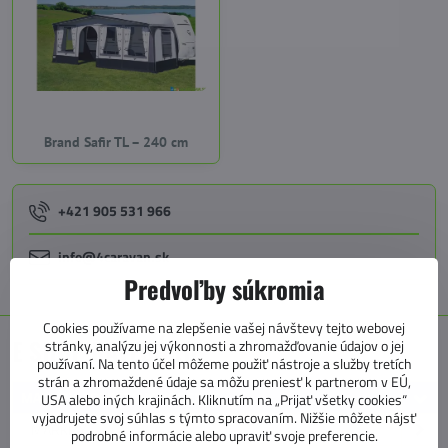
Brand Safir TL – 240 cm
+421 905 531 966
info@4caravan.sk
Predvoľby súkromia
Cookies používame na zlepšenie vašej návštevy tejto webovej
E SHOP KATEGÓRIE
stránky, analýzu jej výkonnosti a zhromažďovanie údajov o jej
používaní. Na tento účel môžeme použiť nástroje a služby tretích
strán a zhromaždené údaje sa môžu preniesť k partnerom v EÚ,
MARKÍZY, PREDSTANY, KOBERCE
USA alebo iných krajinách. Kliknutím na „Prijať všetky cookies“
vyjadrujete svoj súhlas s týmto spracovaním. Nižšie môžete nájsť
MARKÍZY
podrobné informácie alebo upraviť svoje preferencie.