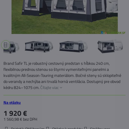
Brand Safir TL je robustný cestovný predstan s hĺbkou 240 cm,
flexibilnou prednou stenou so štyrmi vymeniteľnými panelmi a
kvalitným All‑Season‑Touring materiálom. Bočné steny sú sklopiteľné
do verandy a nechýba ani trvalá horná ventilácia. Dostupný pre obvod
kédru 824–1075 cm.
Čítajte viac
Na otázku
1 920 €
1 560,98 €
bez DPH
Pridať k Obľúbeným
Otázka k produktu
Strážny pes