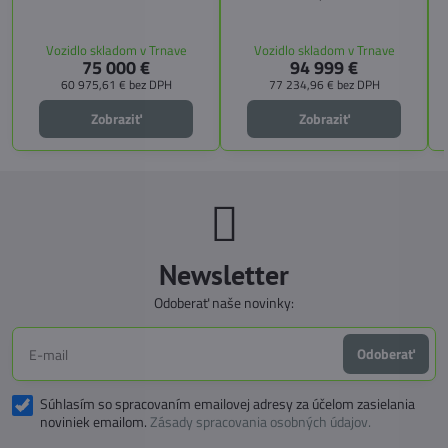
výškou 2,59 m. Tento model ponúka
kuchyňu, priestrannú spálňu s
4 miesta na jazdu a až 3 miesta na
s
pamäťovými matracmi a množstvo
spanie vďaka extra širokému
úložných riešení. Vďaka balíkom
Vozidlo skladom v Trnave
Vozidlo skladom v Trnave
pozdĺžnemu lôžku a možnosti
CITY, TECHNO, SICHERHEIT a
75 000 €
94 999 €
doplniť predné prídavné lôžko.
MEGA WINTER získate maximálnu
bezpečnosť, pohodlie a
60 975,61 €
bez DPH
77 234,96 €
bez DPH
technologické inovácie. Ideálna
voľba pre tých, ktorí hľadajú luxus,
Zobraziť
Zobraziť
funkčnosť a slobodu na cestách.
Newsletter
Odoberať naše novinky:
Odoberať
Súhlasím so spracovaním emailovej adresy za účelom zasielania
noviniek emailom.
Zásady spracovania osobných údajov.