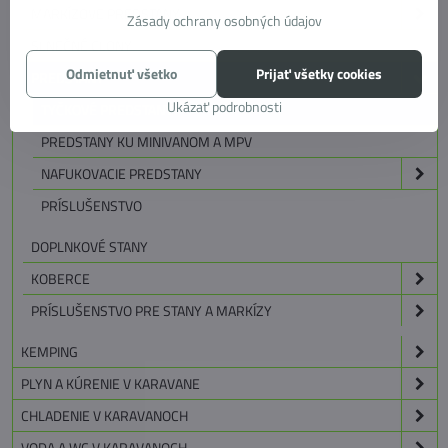
MARKÍZOVE PREDSTANY
Zásady ochrany osobných údajov
SLNEČNÉ CLONY
Odmietnuť všetko
Prijať všetky cookies
PREDSTANY
Ukázať podrobnosti
TYČKOVÉ PREDSTANY
PREDSTANY KU MINIVANOM A MPV
NAFUKOVACIE PREDSTANY
PRÍSLUŠENSTVO
DOPLNKOVÉ STANY
KOBERCE
PRÍSLUŠENSTVO PRE STANY A MARKÍZY
KEMPING
PLYN A KÚRENIE V KARAVANE
CHLADENIE V KARAVANOCH
VODA A WC V KARAVANOCH