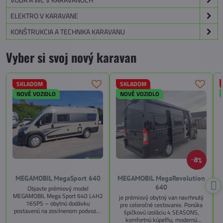
ELEKTRO V KARAVANE
KONŠTRUKCIA A TECHNIKA KARAVANU
Vyber si svoj nový karavan
SKLADOM
SKLADOM
NOVÉ VOZIDLO
NOVÉ VOZIDLO
8%
MEGAMOBIL MegaSport 640
MEGAMOBIL MegaRevolution
640
Objavte prémiový model
MEGAMOBIL Mega Sport 640 L4H2
je prémiový obytný van navrhnutý
165PS – obytnú dodávku
pre celoročné cestovanie. Ponúka
postavenú na zosilnenom podvozku
špičkovú izoláciu 4 SEASONS,
Citroën Jumper, s dĺžkou 6,36 m a
komfortnú kúpeľňu, modernú