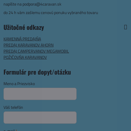
napíšte na
podpora@4caravan.sk
do 24 h vám zašlemu cenovú ponuku vybraného tovaru
Užitočné odkazy
KAMENNÁ PREDAJŇA
PREDAJ KARAVANOV AHORN
PREDAJ CAMPERVANOV MEGAMOBIL
POŽIČOVŇA KARAVANOV
Formulár pre dopyt/otázku
Meno a Priezvisko
Váš telefón
e-mail
*