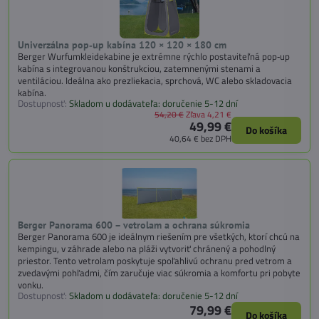
Univerzálna pop‑up kabína 120 × 120 × 180 cm
Berger Wurfumkleidekabine je extrémne rýchlo postaviteľná pop‑up
kabína s integrovanou konštrukciou, zatemnenými stenami a
ventiláciou. Ideálna ako prezliekacia, sprchová, WC alebo skladovacia
kabína.
Dostupnosť:
Skladom u dodávateľa: doručenie 5-12 dní
54,20 €
Zľava 4,21 €
49,99 €
Do košíka
40,64 €
bez DPH
Berger Panorama 600 – vetrolam a ochrana súkromia
Berger Panorama 600 je ideálnym riešením pre všetkých, ktorí chcú na
kempingu, v záhrade alebo na pláži vytvoriť chránený a pohodlný
priestor. Tento vetrolam poskytuje spoľahlivú ochranu pred vetrom a
zvedavými pohľadmi, čím zaručuje viac súkromia a komfortu pri pobyte
vonku.
Dostupnosť:
Skladom u dodávateľa: doručenie 5-12 dní
79,99 €
Do košíka