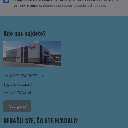
noviniek emailom.
Zásady spracovania osobných údajov.
Kde nás nájdete?
areál DZL EXPRESS, s.r.o.
Logistická ulica 7,
917 01 TRNAVA
Navigovať
NENAŠLI STE, ČO STE HĽADALI?