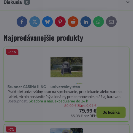
Diskusia
0
Facebook
Twitter
Bluesky
Pinterest
Reddit
LinkedIn
WhatsApp
E-
mail
Najpredávanejšie produkty
-11%
Brunner CABINA II NG – univerzálny stan
Praktický univerzálny stan na sprchovanie, prezliekanie alebo varenie.
Ľahký, rýchlo postaviteľný a ideálny pre kempovanie, pláž aj karavan.
Dostupnosť:
Skladom u nás, expedujeme do 24 h
89,90 €
Zľava 9,91 €
79,99 €
Do košíka
65,03 €
bez DPH
-7%