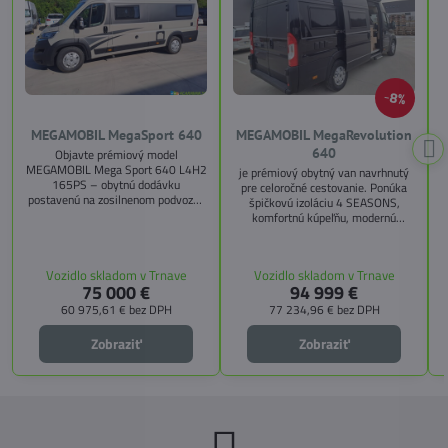
8%
MEGAMOBIL MegaSport 640
MEGAMOBIL MegaRevolution
640
Objavte prémiový model
MEGAMOBIL Mega Sport 640 L4H2
je prémiový obytný van navrhnutý
165PS – obytnú dodávku
pre celoročné cestovanie. Ponúka
postavenú na zosilnenom podvozku
špičkovú izoláciu 4 SEASONS,
Citroën Jumper, s dĺžkou 6,36 m a
komfortnú kúpeľňu, modernú
výškou 2,59 m. Tento model ponúka
kuchyňu, priestrannú spálňu s
4 miesta na jazdu a až 3 miesta na
s
pamäťovými matracmi a množstvo
spanie vďaka extra širokému
úložných riešení. Vďaka balíkom
Vozidlo skladom v Trnave
Vozidlo skladom v Trnave
pozdĺžnemu lôžku a možnosti
CITY, TECHNO, SICHERHEIT a
75 000 €
94 999 €
doplniť predné prídavné lôžko.
MEGA WINTER získate maximálnu
bezpečnosť, pohodlie a
60 975,61 €
bez DPH
77 234,96 €
bez DPH
technologické inovácie. Ideálna
voľba pre tých, ktorí hľadajú luxus,
Zobraziť
Zobraziť
funkčnosť a slobodu na cestách.