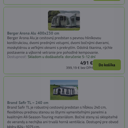
Berger Arona Alu 400x230 cm
Berger Arona Alu je cestovný predstan s pevnou hliníkovou
konštrukciou, dvomi prednými vstupmi, dvomi bočnými dverami,
moskytiérou a veľkými oknami s prekrytím. Odolná tkanina, rýchle
postavenie a výborné vetranie pre pohodlné kempovanie.
Dostupnosť:
Skladom u dodávateľa: doručenie 5-12 dní
491 €
Do košíka
399,19 €
bez DPH
Brand Safir TL – 240 cm
Brand Safir TL je robustný cestovný predstan s hĺbkou 240 cm,
flexibilnou prednou stenou so štyrmi vymeniteľnými panelmi a
kvalitným All‑Season‑Touring materiálom. Bočné steny sú sklopiteľné
do verandy a nechýba ani trvalá horná ventilácia. Dostupný pre obvod
kédru 824–1075 cm.