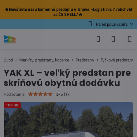
🔥Navštívte našu
kamennú predajňu
v Trnave -Logistická 7 /obchvat
✕
za ČS SHELL/🔥
Panel používateľa
Úvod
Markízy, predstany, koberce
Predstany
Tyčkové predstany
YAK XL – veľký predstan pre
skriňovú obytnú dodávku
5
/
5
(
1
x)
Hodnotenie
TOP HIT