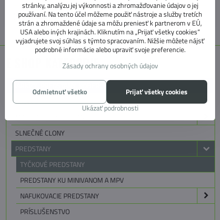
stránky, analýzu jej výkonnosti a zhromažďovanie údajov o jej
používaní. Na tento účel môžeme použiť nástroje a služby tretích
info@4caravan.sk
strán a zhromaždené údaje sa môžu preniesť k partnerom v EÚ,
USA alebo iných krajinách. Kliknutím na „Prijať všetky cookies“
vyjadrujete svoj súhlas s týmto spracovaním. Nižšie môžete nájsť
podrobné informácie alebo upraviť svoje preferencie.
E SHOP KATEGÓRIE
Zásady ochrany osobných údajov
MARKÍZY, PREDSTANY, KOBERCE
Odmietnuť všetko
Prijať všetky cookies
MARKÍZY
Ukázať podrobnosti
MARKÍZOVE PREDSTANY
SLNEČNÉ CLONY
PREDSTANY
TYČKOVÉ PREDSTANY
PREDSTANY KU MINIVANOM A MPV
NAFUKOVACIE PREDSTANY
PRÍSLUŠENSTVO