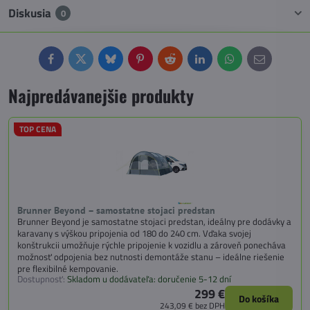
Diskusia
0
Facebook
Twitter
Bluesky
Pinterest
Reddit
LinkedIn
WhatsApp
E-
mail
Najpredávanejšie produkty
TOP CENA
Brunner Beyond – samostatne stojaci predstan
Brunner Beyond je samostatne stojaci predstan, ideálny pre dodávky a
karavany s výškou pripojenia od 180 do 240 cm. Vďaka svojej
konštrukcii umožňuje rýchle pripojenie k vozidlu a zároveň ponecháva
možnosť odpojenia bez nutnosti demontáže stanu – ideálne riešenie
pre flexibilné kempovanie.
Dostupnosť:
Skladom u dodávateľa: doručenie 5-12 dní
299 €
Do košíka
243,09 €
bez DPH