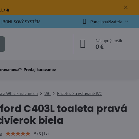
✕
ELL/🔥
 | BONUSOVÝ SYSTÉM
Panel používateľa
Nákupný košík
0 €
aravanov
Predaj karavanov
a a WC v karavanoch
WC
Kazetové a vstavané WC
ford C403L toaleta pravá
dvierok biela
e
5
/
5
(
1
x)