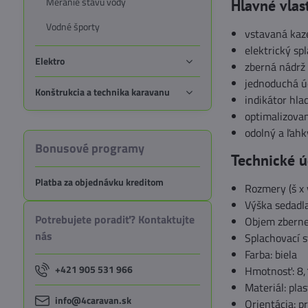
Meranie stavu vody
Hlavné vlas
Vodné športy
vstavaná kaze
elektrický sp
Elektro
zberná nádrž
jednoduchá 
Konštrukcia a technika karavanu
indikátor hla
optimalizovan
odolný a ľahk
Bonusové programy
Technické ú
Platba za objednávku kreditom
Rozmery (š x 
Výška sedadl
Potrebujete poradiť? Kontaktujte
Objem zbernej
nás
Splachovací s
Farba: biela
+421 905 531 966
Hmotnosť: 8,
Materiál: plas
info@4caravan.sk
Orientácia: p