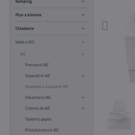
Kemping
Plyn a kúrenie
Chladenie
Voda a WC
WC
Prenosné WC
Separačné WC
Kazetové a vstavané WC
Odvetranie WC
Chémia do WC
Toaletný papier
Príslušenstvo k WC