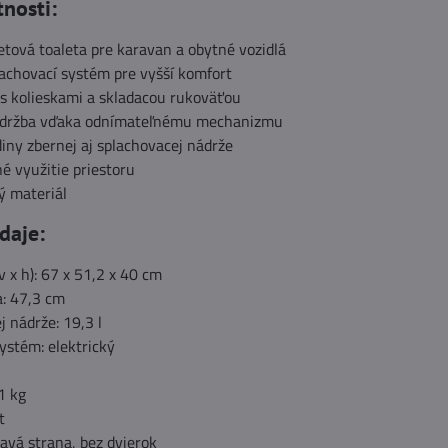
tnosti:
tová toaleta pre karavan a obytné vozidlá
lachovací systém pre vyšší komfort
 s kolieskami a skladacou rukoväťou
údržba vďaka odnímateľnému mechanizmu
diny zbernej aj splachovacej nádrže
é využitie priestoru
ý materiál
daje:
v x h): 67 x 51,2 x 40 cm
a: 47,3 cm
 nádrže: 19,3 l
ystém: elektrický
1 kg
t
ravá strana, bez dvierok