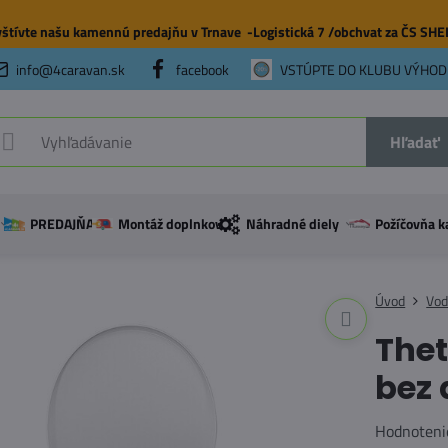
štívte našu
kamennú predajňu
v Trnave -Logistická 7 /obchvat za ČS SH
info@4caravan.sk
facebook
VSTÚPTE DO KLUBU VÝHOD
Hľadať
PREDAJŇA
Montáž doplnkov
Náhradné diely
Požíčovňa k
Úvod
Vod
Thet
bez 
Hodnoteni