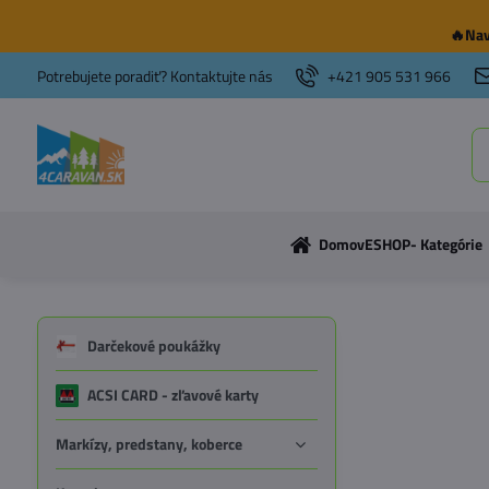
🔥Nav
Potrebujete poradiť? Kontaktujte nás
+421 905 531 966
Domov
ESHOP- Kategórie
Darčekové poukážky
ACSI CARD - zľavové karty
Markízy, predstany, koberce