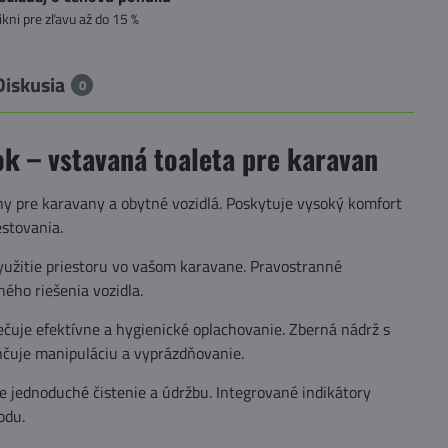
likni pre zľavu až do 15 %
Diskusia
0
ok – vstavaná toaleta pre karavan
ny pre karavany a obytné vozidlá. Poskytuje vysoký komfort
estovania.
užitie priestoru vo vašom karavane. Pravostranné
ého riešenia vozidla.
uje efektívne a hygienické oplachovanie. Zberná nádrž s
hčuje manipuláciu a vyprázdňovanie.
 jednoduché čistenie a údržbu. Integrované indikátory
odu.