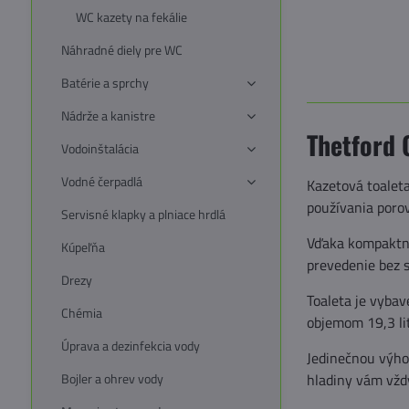
WC kazety na fekálie
Náhradné diely pre WC
Batérie a sprchy
Nádrže a kanistre
Thetford 
Vodoinštalácia
Vodné čerpadlá
Kazetová toalet
používania poro
Servisné klapky a plniace hrdlá
Vďaka kompaktný
Kúpeľňa
prevedenie bez s
Drezy
Toaleta je vyba
Chémia
objemom 19,3 li
Úprava a dezinfekcia vody
Jedinečnou výho
Bojler a ohrev vody
hladiny vám vždy