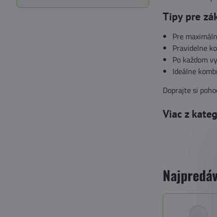
Tipy pre zá
Pre maximáln
Pravidelne ko
Po každom vy
Ideálne komb
Doprajte si poho
Viac z kate
Najpredáv