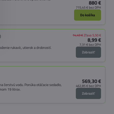
880 €
715,45 €
bez DPH
Do košíka
14,49 €
Zľava 5,50 €
)
8,99 €
7,31 €
bez DPH
ženie rukavíc, utierok a drobností.
Zobraziť
569,30 €
 čerstvú vodu. Ponúka otáčacie sedadlo,
462,85 €
bez DPH
mom 19 litrov.
Zobraziť