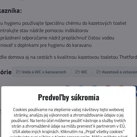
kazníka:
u hygienu používajte špeciálnu chémiu do kazetových toaliet
ntrolujte stav nádrže pomocou indikátorov
prázdnení odporúčame nádrž prepláchnuť čistou vodou
inovať s doplnkami pre hygienu do karavanu
dlie domova aj na cestách s kvalitnou kazetovou toaletou Thetford
górie
Voda a WC v karavanoch
WC
Kazetové a vstava
Facebook
Twitter
Bluesky
Pinterest
Reddit
L
Predvoľby súkromia
anejšie produkty
Cookies používame na zlepšenie vašej návštevy tejto webovej
stránky, analýzu jej výkonnosti a zhromažďovanie údajov o jej
používaní. Na tento účel môžeme použiť nástroje a služby tretích
strán a zhromaždené údaje sa môžu preniesť k partnerom v EÚ,
Thetford C403L toaleta pravá bez dvierok biela
USA alebo iných krajinách. Kliknutím na „Prijať všetky cookies“
Kazetová toaleta pre karavan Thetford C403L ponúka komfort domova na 
vyjadrujete svoj súhlas s týmto spracovaním. Nižšie môžete nájsť