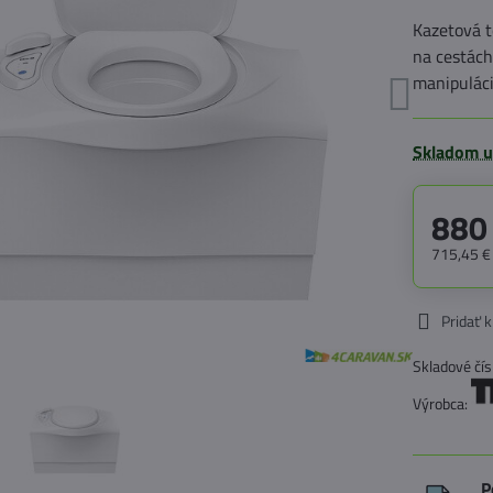
Kazetová 
na cestách
manipulác
Skladom u
880
715,45 
Pridať 
Skladové čís
Výrobca:
P