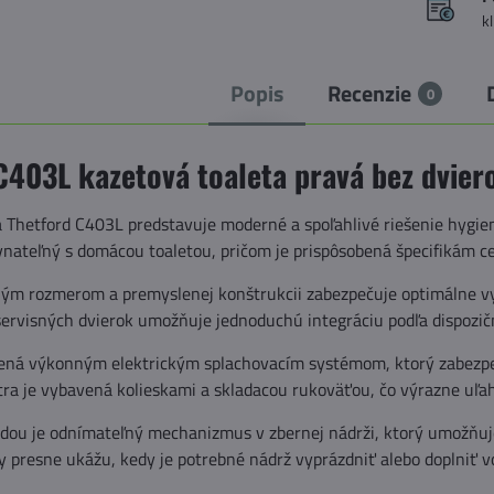
k
Popis
Recenzie
0
C403L kazetová toaleta pravá bez dvier
a Thetford C403L predstavuje moderné a spoľahlivé riešenie hygie
vnateľný s domácou toaletou, pričom je prispôsobená špecifikám c
m rozmerom a premyslenej konštrukcii zabezpečuje optimálne vy
ervisných dvierok umožňuje jednoduchú integráciu podľa dispozičn
vená výkonným elektrickým splachovacím systémom, ktorý zabezpeč
tra je vybavená kolieskami a skladacou rukoväťou, čo výrazne uľa
dou je odnímateľný mechanizmus v zbernej nádrži, ktorý umožňuje
 presne ukážu, kedy je potrebné nádrž vyprázdniť alebo doplniť v