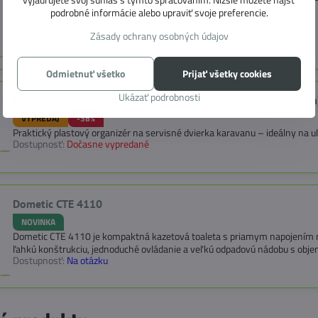
jednoduchá údržba a praktická manipulácia.
podrobné informácie alebo upraviť svoje preferencie.
Dostupnosť:
Skladom u dodávateľa: doručenie 5-12 dní
Zásady ochrany osobných údajov
Odmietnuť všetko
Prijať všetky cookies
Ukázať podrobnosti
Pocket kazetový organizér na servisné dvierka (18 × 5 × 28 cm
VÝPREDAJ
-38%
Praktický plastový organizér na servisné dvierka karavanu – ideálny na ulo
Dostupnosť:
Dočasne vypredané
Dometic CTE 4110
NOVINKA
Dometic CTE 4110 je kompaktná kazetová toaleta s priamym napojením na
ľahkú konštrukciu, jednoduché ovládanie a veľkú odpadovú nádobu s obje
Dostupnosť:
Na otázku