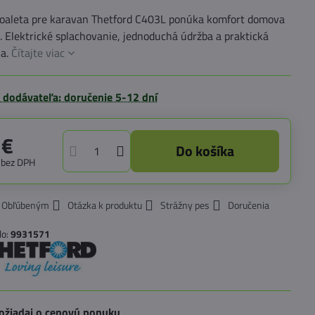
toaleta pre karavan Thetford C403L ponúka komfort domova
. Elektrické splachovanie, jednoduchá údržba a praktická
ia.
Čítajte viac
 dodávateľa: doručenie 5-12 dní
 €
Do košíka
€
bez DPH
k Obľúbeným
Otázka k produktu
Strážny pes
Doručenia
lo:
9931571
ožiadaj o cenovú ponuku