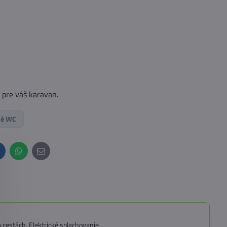
 pre váš karavan.
né WC
inkedIn
WhatsApp
E-
mail
cestách. Elektrické splachovanie,