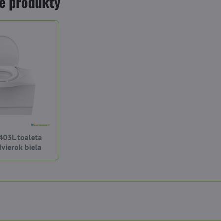
é produkty
403L toaleta
dvierok biela