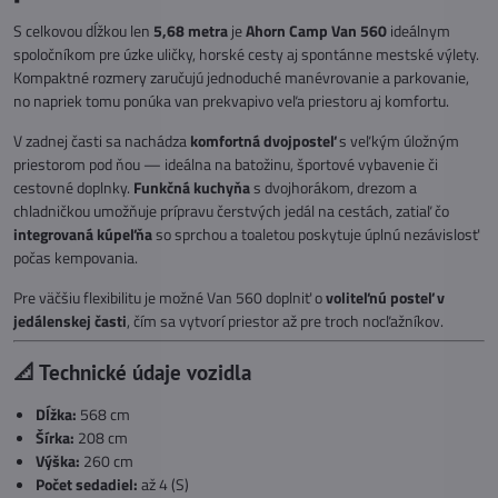
S celkovou dĺžkou len
5,68 metra
je
Ahorn Camp Van 560
ideálnym
spoločníkom pre úzke uličky, horské cesty aj spontánne mestské výlety.
Kompaktné rozmery zaručujú jednoduché manévrovanie a parkovanie,
no napriek tomu ponúka van prekvapivo veľa priestoru aj komfortu.
V zadnej časti sa nachádza
komfortná dvojposteľ
s veľkým úložným
priestorom pod ňou — ideálna na batožinu, športové vybavenie či
cestovné doplnky.
Funkčná kuchyňa
s dvojhorákom, drezom a
chladničkou umožňuje prípravu čerstvých jedál na cestách, zatiaľ čo
integrovaná kúpeľňa
so sprchou a toaletou poskytuje úplnú nezávislosť
počas kempovania.
Pre väčšiu flexibilitu je možné Van 560 doplniť o
voliteľnú posteľ v
jedálenskej časti
, čím sa vytvorí priestor až pre troch nocľažníkov.
📐 Technické údaje vozidla
Dĺžka:
568 cm
Šírka:
208 cm
Výška:
260 cm
Počet sedadiel:
až 4 (S)