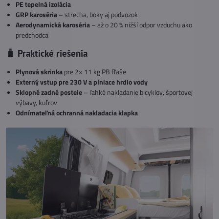
PE tepelná izolácia
GRP karoséria
– strecha, boky aj podvozok
Aerodynamická karoséria
– až o 20 % nižší odpor vzduchu ako
predchodca
🧳 Praktické riešenia
Plynová skrinka
pre 2× 11 kg PB fľaše
Externý vstup pre 230 V a plniace hrdlo vody
Sklopné zadné postele
– ľahké nakladanie bicyklov, športovej
výbavy, kufrov
Odnímateľná ochranná nakladacia klapka