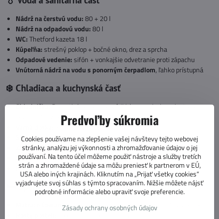
Nádrž na čerstvú vodu:
80 + 20 l
Nádrž na odpadovú vodu:
80 l
WC:
Thetford kazeta 18 l
Kúpeľňa:
strešný poklop + bočné okno, drez a sprcha
Odpadové vedenie:
sifón + vonkajšie odvetranie proti zápachu
Vnútorná nádrž na vodu s ponorným čerpadlom
, ľahko prístupná
❄️ Chladiaca a kuchynská časť
Chladnička:
Dometic kompresorová 70 l s mraziacim priestorom,
Predvoľby súkromia
otvárateľná z oboch strán
Varná doska:
2-flamový CAN varič s piezo zapaľovaním
Stôl:
odnímateľný s otočným rozšírením
Cookies používame na zlepšenie vašej návštevy tejto webovej
stránky, analýzu jej výkonnosti a zhromažďovanie údajov o jej
Zásuvky kuchyne:
Soft-close + príborník
používaní. Na tento účel môžeme použiť nástroje a služby tretích
Skrutkové horné skrinky:
Soft-close pánty + push-lock systém
strán a zhromaždené údaje sa môžu preniesť k partnerom v EÚ,
Krycia doska variča a drezu
= zväčšená pracovná plocha
USA alebo iných krajinách. Kliknutím na „Prijať všetky cookies“
vyjadrujete svoj súhlas s týmto spracovaním. Nižšie môžete nájsť
🛏️ Spanie a interiér
podrobné informácie alebo upraviť svoje preferencie.
Matrace Cowan:
ergonomické, priedušné, poťah prateľný v práčke
Zásady ochrany osobných údajov
Rošty postelí:
robustné, stabilné lamely