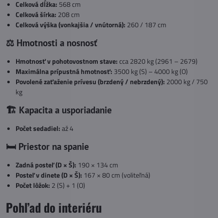
Celková dĺžka:
568 cm
Celková šírka:
208 cm
Celková výška (vonkajšia / vnútorná):
260 / 187 cm
⚖️ Hmotnosti a nosnosť
Hmotnosť v pohotovostnom stave:
cca 2820 kg (2961 – 2679)
Maximálna prípustná hmotnosť:
3500 kg (S) – 4000 kg (O)
Povolené zaťaženie prívesu (brzdený / nebrzdený):
2000 kg / 750
kg
🏗️ Kapacita a usporiadanie
Počet sedadiel:
až 4
🛏️ Priestor na spanie
Zadná posteľ (D × Š):
190 × 134 cm
Posteľ v dinete (D × Š):
167 × 80 cm (voliteľná)
Počet lôžok:
2 (S) + 1 (O)
Pohľad do interiéru