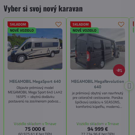
Vyber si svoj nový karavan
SKLADOM
SKLADOM
NOVÉ VOZIDLO
NOVÉ VOZIDLO
8%
MEGAMOBIL MegaSport 640
MEGAMOBIL MegaRevolution
640
Objavte prémiový model
MEGAMOBIL Mega Sport 640 L4H2
je prémiový obytný van navrhnutý
165PS – obytnú dodávku
pre celoročné cestovanie. Ponúka
postavenú na zosilnenom podvozku
špičkovú izoláciu 4 SEASONS,
Citroën Jumper, s dĺžkou 6,36 m a
komfortnú kúpeľňu, modernú
výškou 2,59 m. Tento model ponúka
kuchyňu, priestrannú spálňu s
4 miesta na jazdu a až 3 miesta na
s
pamäťovými matracmi a množstvo
spanie vďaka extra širokému
úložných riešení. Vďaka balíkom
Vozidlo skladom v Trnave
Vozidlo skladom v Trnave
pozdĺžnemu lôžku a možnosti
CITY, TECHNO, SICHERHEIT a
75 000 €
94 999 €
doplniť predné prídavné lôžko.
MEGA WINTER získate maximálnu
bezpečnosť, pohodlie a
60 975,61 €
bez DPH
77 234,96 €
bez DPH