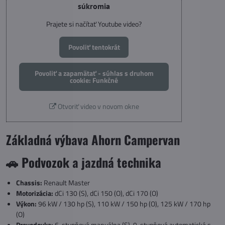
súkromia
Prajete si načítať Youtube video?
Povoliť tentokrát
Povoliť a zapamätať - súhlas s druhom
cookie: Funkčné
Otvoriť video v novom okne
Základná výbava Ahorn Campervan
🚗 Podvozok a jazdná technika
Chassis:
Renault Master
Motorizácia:
dCi 130 (S), dCi 150 (O), dCi 170 (O)
Výkon:
96 kW / 130 hp (S), 110 kW / 150 hp (O), 125 kW / 170 hp
(O)
Prevodovka:
6-stupňová manuálna (S), 9-stupňová automatická s