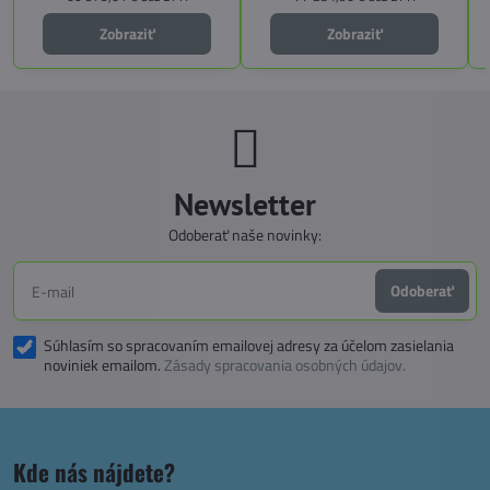
technologické inovácie. Ideálna
voľba pre tých, ktorí hľadajú luxus,
Zobraziť
Zobraziť
funkčnosť a slobodu na cestách.
Newsletter
Odoberať naše novinky:
Odoberať
Súhlasím so spracovaním emailovej adresy za účelom zasielania
noviniek emailom.
Zásady spracovania osobných údajov.
Kde nás nájdete?