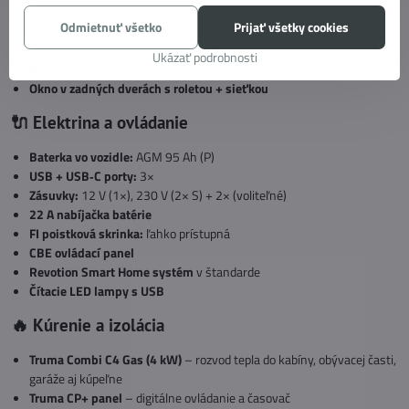
Zadné postele:
sklopné pre ľahké nakladanie veľkých predmetov
Odmietnuť všetko
Prijať všetky cookies
Odnímateľné opierky hlavy
Interiérový LED ambientný systém
Ukázať podrobnosti
Dizajnové panely v spálni a obývacej časti
Okno v zadných dverách s roletou + sieťkou
🔌 Elektrina a ovládanie
Baterka vo vozidle:
AGM 95 Ah (P)
USB + USB‑C porty:
3×
Zásuvky:
12 V (1×), 230 V (2× S) + 2× (voliteľné)
22 A nabíjačka batérie
FI poistková skrinka:
ľahko prístupná
CBE ovládací panel
Revotion Smart Home systém
v štandarde
Čítacie LED lampy s USB
🔥 Kúrenie a izolácia
Truma Combi C4 Gas (4 kW)
– rozvod tepla do kabíny, obývacej časti,
garáže aj kúpeľne
Truma CP+ panel
– digitálne ovládanie a časovač