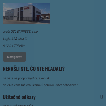
areál DZL EXPRESS, s.r.o.
Logistická ulica 7,
917 01 TRNAVA
Navigovať
NENAŠLI STE, ČO STE HĽADALI?
napíšte na
podpora@4caravan.sk
do 24 h vám zašlemu cenovú ponuku vybraného tovaru
Užitočné odkazy