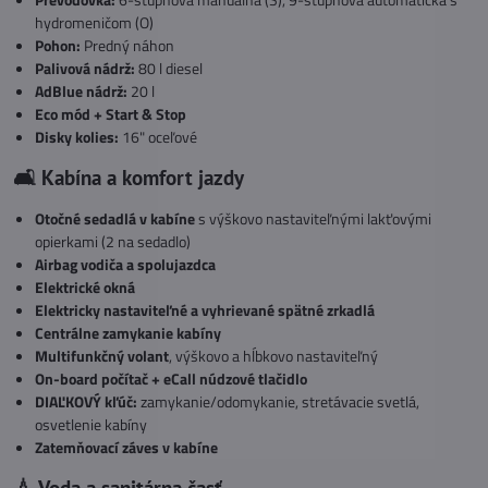
hydromeničom (O)
Pohon:
Predný náhon
Palivová nádrž:
80 l diesel
AdBlue nádrž:
20 l
Eco mód + Start & Stop
Disky kolies:
16" oceľové
🛋️ Kabína a komfort jazdy
Otočné sedadlá v kabíne
s výškovo nastaviteľnými lakťovými
opierkami (2 na sedadlo)
Airbag vodiča a spolujazdca
Elektrické okná
Elektricky nastaviteľné a vyhrievané spätné zrkadlá
Centrálne zamykanie kabíny
Multifunkčný volant
, výškovo a hĺbkovo nastaviteľný
On-board počítač + eCall núdzové tlačidlo
DIAĽKOVÝ kľúč:
zamykanie/odomykanie, stretávacie svetlá,
osvetlenie kabíny
Zatemňovací záves v kabíne
💧 Voda a sanitárna časť