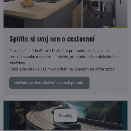
Splňte si svoj sen o cestovaní
Zaujala vás séria Ahorn? Radi vám pripravíme individuálnu
cenovú ponuku na mieru — rýchlo, prehľadne a bez akýchkoľvek
záväzkov.
Stačí jeden krok a váš nový príbeh na kolesách sa môže začať.
Vyžiadajte si nezáväznú cenovú ponuku
Katalóg