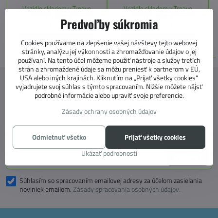
spanie vďaka extra širokému
úložných riešení. Vďaka balíkom
Vozidlo skladom v Trnave
Vozidlo skladom v Trnave
pozdĺžnemu lôžku a možnosti
CITY, TECHNO, SICHERHEIT a
75 000 €
94 999 €
doplniť predné prídavné lôžko.
MEGA WINTER získate maximálnu
Predvoľby súkromia
bezpečnosť, pohodlie a
60 975,61 €
bez DPH
77 234,96 €
bez DPH
technologické inovácie. Ideálna
voľba pre tých, ktorí hľadajú luxus,
Zobraziť
Zobraziť
Cookies používame na zlepšenie vašej návštevy tejto webovej
funkčnosť a slobodu na cestách.
stránky, analýzu jej výkonnosti a zhromažďovanie údajov o jej
používaní. Na tento účel môžeme použiť nástroje a služby tretích
strán a zhromaždené údaje sa môžu preniesť k partnerom v EÚ,
USA alebo iných krajinách. Kliknutím na „Prijať všetky cookies“
vyjadrujete svoj súhlas s týmto spracovaním. Nižšie môžete nájsť
podrobné informácie alebo upraviť svoje preferencie.
Zásady ochrany osobných údajov
Newsletter
Odoberať naše novinky:
Odmietnuť všetko
Prijať všetky cookies
Ukázať podrobnosti
Odoberať
Súhlasím so spracovaním emailovej adresy za účelom zasielania
noviniek emailom.
Zásady spracovania osobných údajov.