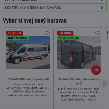
KONŠTRUKCIA A TECHNIKA KARAVANU
Vyber si svoj nový karavan
SKLADOM
SKLADOM
NOVÉ VOZIDLO
NOVÉ VOZIDLO
8%
MEGAMOBIL MegaSport 640
MEGAMOBIL MegaRevolution
640
Objavte prémiový model
MEGAMOBIL Mega Sport 640 L4H2
je prémiový obytný van navrhnutý
165PS – obytnú dodávku
pre celoročné cestovanie. Ponúka
postavenú na zosilnenom podvozku
špičkovú izoláciu 4 SEASONS,
Citroën Jumper, s dĺžkou 6,36 m a
komfortnú kúpeľňu, modernú
výškou 2,59 m. Tento model ponúka
kuchyňu, priestrannú spálňu s
4 miesta na jazdu a až 3 miesta na
s
pamäťovými matracmi a množstvo