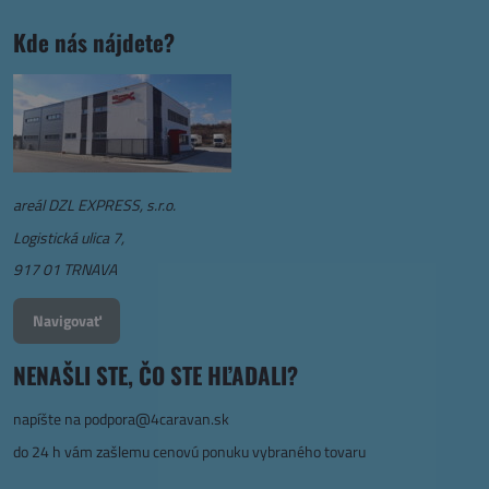
Kde nás nájdete?
areál DZL EXPRESS, s.r.o.
Logistická ulica 7,
917 01 TRNAVA
Navigovať
NENAŠLI STE, ČO STE HĽADALI?
napíšte na
podpora@4caravan.sk
do 24 h vám zašlemu cenovú ponuku vybraného tovaru