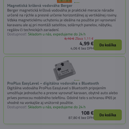
Magnetická krížová vodováha Berger
Berger magnetická krížová vodováha je praktické meracie náradie
určené na rýchle a presné určenie horizontálnej aj vertikálnej roviny.
Vďaka magnetickému uchyteniu je ideálna na použitie pri vyrovnaní
karavanu ale aj pri montáži satelitov, solárnych panelov, nábytku,
regálov či technických zariadení.
Dostupnosť:
Skladom u nás, expedujeme do 24 h
6,10 €
Zľava 1,11 €
4,99 €
Do košíka
4,06 €
bez DPH
ProPlus EasyLevel – digitálna vodováha s Bluetooth
Digitálna vodováha ProPlus EasyLevel s Bluetooth pripojením
umožňuje jednoducho a presne vyrovnať karavan, obytné auto alebo
príves pomocou mobilného telefónu. Odolné telo s ochranou IP65 je
vhodné na vonkajšie aj vnútorné použitie.
Dostupnosť:
Skladom u nás, expedujeme do 24 h
108 €
Do košíka
87,80 €
bez DPH