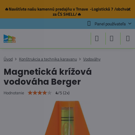
🔥Navštívte našu
kamennú predajňu
v Trnave -Logistická 7 /obchvat
✕
za ČS SHELL/🔥
Panel používateľa
Úvod
Konštrukcia a technika karavanu
Vodováhy
Magnetická krížová
vodováha Berger
4
/
5
(
2
x)
Hodnotenie