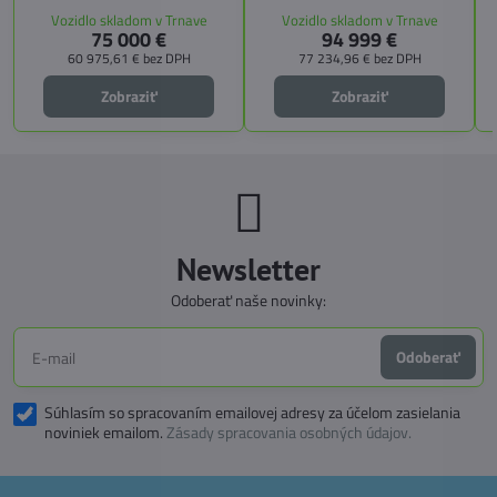
spanie vďaka extra širokému
úložných riešení. Vďaka balíkom
Vozidlo skladom v Trnave
Vozidlo skladom v Trnave
pozdĺžnemu lôžku a možnosti
CITY, TECHNO, SICHERHEIT a
75 000 €
94 999 €
doplniť predné prídavné lôžko.
MEGA WINTER získate maximálnu
bezpečnosť, pohodlie a
60 975,61 €
bez DPH
77 234,96 €
bez DPH
technologické inovácie. Ideálna
voľba pre tých, ktorí hľadajú luxus,
Zobraziť
Zobraziť
funkčnosť a slobodu na cestách.
Newsletter
Odoberať naše novinky:
Odoberať
Súhlasím so spracovaním emailovej adresy za účelom zasielania
noviniek emailom.
Zásady spracovania osobných údajov.