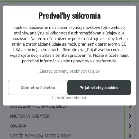
E SHOP KATEGÓRIE
Predvoľby súkromia
MARKÍZY, PREDSTANY, KOBERCE
Cookies používame na zlepšenie vašej návštevy tejto webovej
stránky, analýzu jej výkonnosti a zhromažďovanie údajov o jej
KEMPING
používaní. Na tento účel môžeme použiť nástroje a služby tretích
strán a zhromaždené údaje sa môžu preniesť k partnerom v EÚ,
PLYN A KÚRENIE V KARAVANE
USA alebo iných krajinách. Kliknutím na „Prijať všetky cookies“
vyjadrujete svoj súhlas s týmto spracovaním. Nižšie môžete nájsť
CHLADENIE V KARAVANOCH
podrobné informácie alebo upraviť svoje preferencie.
VODA A WC V KARAVANOCH
Zásady ochrany osobných údajov
ELEKTRO V KARAVANE
KONŠTRUKCIA A TECHNIKA KARAVANU
Odmietnuť všetko
Prijať všetky cookies
PODVOZOK
Ukázať podrobnosti
KAROSÉRIA - VONKAJŠIE DIELY
VNÚTORNÝ NÁBYTOK
KOVANIA
NOSIČE BICYKLOV, MOTO A BOXY