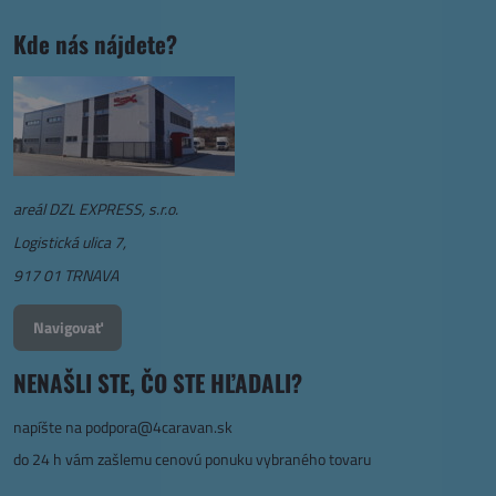
Kde nás nájdete?
areál DZL EXPRESS, s.r.o.
Logistická ulica 7,
917 01 TRNAVA
Navigovať
NENAŠLI STE, ČO STE HĽADALI?
napíšte na
podpora@4caravan.sk
do 24 h vám zašlemu cenovú ponuku vybraného tovaru