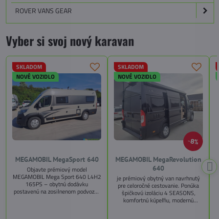
ROVER VANS GEAR
Vyber si svoj nový karavan
SKLADOM
SKLADOM
NOVÉ VOZIDLO
NOVÉ VOZIDLO
8%
MEGAMOBIL MegaSport 640
MEGAMOBIL MegaRevolution
640
Objavte prémiový model
MEGAMOBIL Mega Sport 640 L4H2
je prémiový obytný van navrhnutý
165PS – obytnú dodávku
pre celoročné cestovanie. Ponúka
postavenú na zosilnenom podvozku
špičkovú izoláciu 4 SEASONS,
Citroën Jumper, s dĺžkou 6,36 m a
komfortnú kúpeľňu, modernú
výškou 2,59 m. Tento model ponúka
kuchyňu, priestrannú spálňu s
4 miesta na jazdu a až 3 miesta na
s
pamäťovými matracmi a množstvo