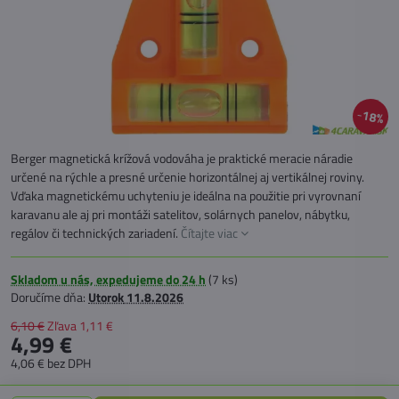
18%
Berger magnetická krížová vodováha je praktické meracie náradie
určené na rýchle a presné určenie horizontálnej aj vertikálnej roviny.
Vďaka magnetickému uchyteniu je ideálna na použitie pri vyrovnaní
karavanu ale aj pri montáži satelitov, solárnych panelov, nábytku,
regálov či technických zariadení.
Čítajte viac
Skladom u nás, expedujeme do 24 h
(
7
ks)
Doručíme dňa:
Utorok
11.8.2026
6,10 €
Zľava
1,11 €
4,99 €
4,06 €
bez DPH