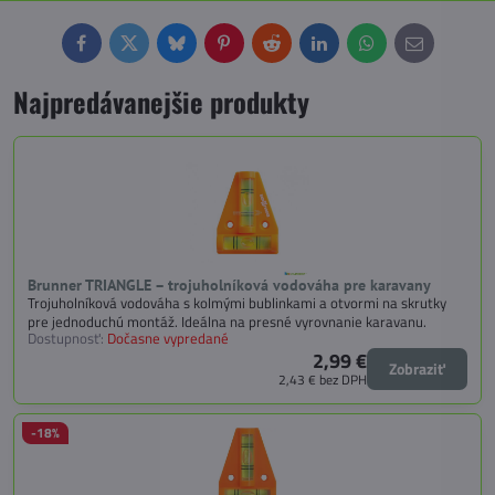
Facebook
Twitter
Bluesky
Pinterest
Reddit
LinkedIn
WhatsApp
E-
mail
Najpredávanejšie produkty
Brunner TRIANGLE – trojuholníková vodováha pre karavany
Trojuholníková vodováha s kolmými bublinkami a otvormi na skrutky
pre jednoduchú montáž. Ideálna na presné vyrovnanie karavanu.
Dostupnosť:
Dočasne vypredané
2,99 €
Zobraziť
2,43 €
bez DPH
-18%