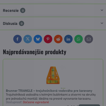
Recenzie
0
Diskusia
0
Facebook
Twitter
Bluesky
Pinterest
Reddit
LinkedIn
WhatsApp
E-
mail
Najpredávanejšie produkty
Brunner TRIANGLE – trojuholníková vodováha pre karavany
Trojuholníková vodováha s kolmými bublinkami a otvormi na skrutky
pre jednoduchú montáž. Ideálna na presné vyrovnanie karavanu.
Dostupnosť:
Dočasne vypredané