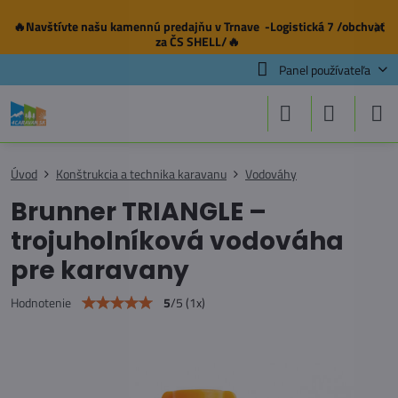
🔥Navštívte našu
kamennú predajňu
v Trnave -Logistická 7 /obchvat
✕
za ČS SHELL/🔥
Panel používateľa
Úvod
Konštrukcia a technika karavanu
Vodováhy
Brunner TRIANGLE –
trojuholníková vodováha
pre karavany
5
/
5
(
1
x)
Hodnotenie