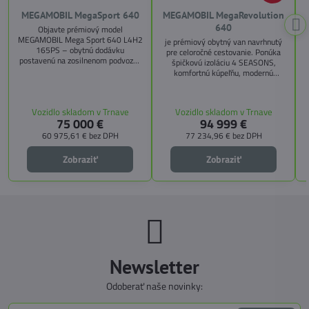
MEGAMOBIL MegaSport 640
MEGAMOBIL MegaRevolution
640
Objavte prémiový model
MEGAMOBIL Mega Sport 640 L4H2
je prémiový obytný van navrhnutý
165PS – obytnú dodávku
pre celoročné cestovanie. Ponúka
postavenú na zosilnenom podvozku
špičkovú izoláciu 4 SEASONS,
Citroën Jumper, s dĺžkou 6,36 m a
komfortnú kúpeľňu, modernú
výškou 2,59 m. Tento model ponúka
kuchyňu, priestrannú spálňu s
4 miesta na jazdu a až 3 miesta na
s
pamäťovými matracmi a množstvo
spanie vďaka extra širokému
úložných riešení. Vďaka balíkom
Vozidlo skladom v Trnave
Vozidlo skladom v Trnave
pozdĺžnemu lôžku a možnosti
CITY, TECHNO, SICHERHEIT a
75 000 €
94 999 €
doplniť predné prídavné lôžko.
MEGA WINTER získate maximálnu
bezpečnosť, pohodlie a
60 975,61 €
bez DPH
77 234,96 €
bez DPH
technologické inovácie. Ideálna
voľba pre tých, ktorí hľadajú luxus,
Zobraziť
Zobraziť
funkčnosť a slobodu na cestách.
Newsletter
Odoberať naše novinky: