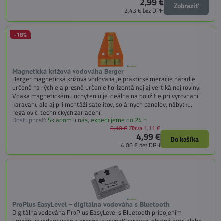
2,99 €
Zobraziť
2,43 €
bez DPH
-18%
Magnetická krížová vodováha Berger
Berger magnetická krížová vodováha je praktické meracie náradie
určené na rýchle a presné určenie horizontálnej aj vertikálnej roviny.
Vďaka magnetickému uchyteniu je ideálna na použitie pri vyrovnaní
karavanu ale aj pri montáži satelitov, solárnych panelov, nábytku,
regálov či technických zariadení.
Dostupnosť:
Skladom u nás, expedujeme do 24 h
6,10 €
Zľava 1,11 €
4,99 €
Do košíka
4,06 €
bez DPH
ProPlus EasyLevel – digitálna vodováha s Bluetooth
Digitálna vodováha ProPlus EasyLevel s Bluetooth pripojením
umožňuje jednoducho a presne vyrovnať karavan, obytné auto alebo