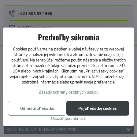
+421 905 531 966
info@4caravan.sk
Predvoľby súkromia
Cookies používame na zlepšenie vašej návštevy tejto webovej
E SHOP KATEGÓRIE
stránky, analýzu jej výkonnosti a zhromažďovanie údajov o jej
používaní. Na tento účel môžeme použiť nástroje a služby tretích
strán a zhromaždené údaje sa môžu preniesť k partnerom v EÚ,
MARKÍZY, PREDSTANY, KOBERCE
USA alebo iných krajinách. Kliknutím na „Prijať všetky cookies“
vyjadrujete svoj súhlas s týmto spracovaním. Nižšie môžete nájsť
KEMPING
podrobné informácie alebo upraviť svoje preferencie.
PLYN A KÚRENIE V KARAVANE
Zásady ochrany osobných údajov
CHLADENIE V KARAVANOCH
Odmietnuť všetko
Prijať všetky cookies
VODA A WC V KARAVANOCH
Ukázať podrobnosti
ELEKTRO V KARAVANE
KONŠTRUKCIA A TECHNIKA KARAVANU